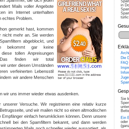
chen Spammer, die dich jeden
Spam
in Do
ndert Mails voller Angebote
Spam
en im Internet unterhalten
Spam
tür­l
in echtes Problem.
Gesu
schon gemerkt hast, kommen
r nicht mehr an. Sie werden
pamfiltern abgeblockt, und
Erklä
ppe bekommt gar keine
 diese tollen Anpreisungen
Arch
Die 
Das finden wir total
FAQ
l wir unter diesen Umständen
Impr
eren verfeinerten Lebensstil
Info
, indem wir andere Menschen
Juge
Spa
Gesp
 wir uns immer wieder etwas ausdenken.
Sie 
Spen
r unserer Versuche. Wir registrieren eine relativ kurze
unte
Betrugsseite, und wir mailen nicht so einen altmodischen
Bette
re Empfänger einfach herumklicken können. Denn unsere
Ein 
chnell bei den Spamfiltern bekannt, und dann werden
oder
(gan
estümperten Mails noch schneller wieder aussortiert, als