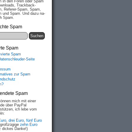
 in den Fo­ren oder Spam
wn­loads, Track­back-
, Re­fe­rer-Spam, Spam,
 und Spam. Und da­zu na­
ich Spam.
chte Spam
rte Spam
ivierte Spam
Datenschleuder-Seite
essum
rmatives zur Spam
ndschutz
m?
endete Spam
können mich mit einer
de über PayPal
rstützen, ich lebe vom
ln:
Euro
,
drei Euro
,
fünf Euro
 großzügige
zehn Euro
z dickes Danke!)