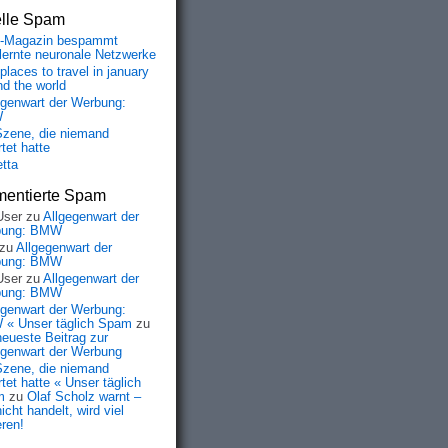
elle Spam
-Magazin bespammt
lernte neuronale Netzwerke
places to travel in january
nd the world
egenwart der Werbung:
W
Szene, die niemand
tet hatte
etta
entierte Spam
User
zu
Allgegenwart der
bung: BMW
zu
Allgegenwart der
bung: BMW
User
zu
Allgegenwart der
bung: BMW
egenwart der Werbung:
« Unser täglich Spam
zu
neueste Beitrag zur
egenwart der Werbung
Szene, die niemand
tet hatte « Unser täglich
m
zu
Olaf Scholz warnt –
icht handelt, wird viel
eren!