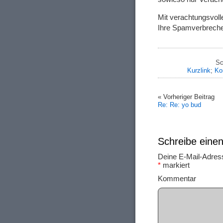
Mit verachtungsvol
Ihre Spamverbrech
Sc
Kurzlink
;
Ko
« Vorheriger Beitrag
Re: Re: yo bud
Schreibe ein
Deine E-Mail-Adresse
*
markiert
Ko