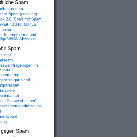
itliche Spam
bitten us.com
erste Spam (englisch)
fick 2.0: Spaß mit Spam
 what i did for Mariya
baiter
, Internetbetrug und
tige WWW Abzocke
ahe Spam
speist
auseam
eswehrfragebogen im
fkasten?
uterbetrug
geht so gar nicht!
nzparasiten
nnspiele
belmatsch
mein Passwort sicher?
ber Internetkriminalität
s
aner-Board
bung
s gegen Spam