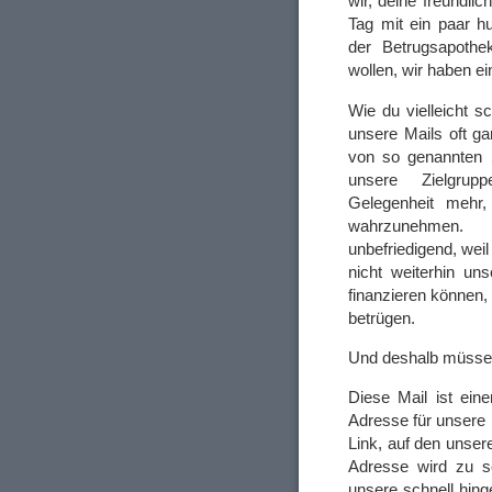
wir, deine freundli
Tag mit ein paar hu
der Betrugsapothek
wollen, wir haben e
Wie du vielleicht 
unsere Mails oft ga
von so genannten S
unsere Zielgru
Gelegenheit mehr,
wahrzunehmen. 
unbefriedigend, wei
nicht weiterhin uns
finanzieren können
betrügen.
Und deshalb müssen
Diese Mail ist eine
Adresse für unsere 
Link, auf den unse
Adresse wird zu s
unsere schnell hing