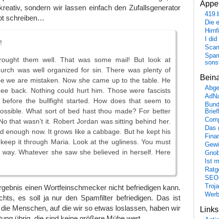
Appet
kreativ, sondern wir lassen einfach den Zufallsgenerator
419.
ipt schreiben…
Die 
Hirn
I did
!
Scam
Spam
rought them well. That was some mail! But look at
sons
urch was well organized for sin. There was plenty of
Bein
pe we are mistaken. Now she came up to the table. He
Abge
thee back. Nothing could hurt him. Those were fascists
AdN
t before the bullfight started. How does that seem to
Bund
 possible. What sort of bed hast thou made? For better
Brie
Comp
No that wasn’t it. Robert Jordan was sitting behind her.
Das 
 enough now. It grows like a cabbage. But he kept his
Fina
keep it through Maria. Look at the ugliness. You must
Gewi
at way. Whatever she saw she believed in herself. Here
Gnob
Ist 
Ratge
SEO
Troj
ebnis einen Wortfeinschmecker nicht befriedigen kann.
Wer
ts, es soll ja nur den Spamfilter befriedigen. Das ist
r die Menschen, auf die wir so etwas loslassen, haben wir
Link
ung übrig, die sind keine größere Mühe wert.