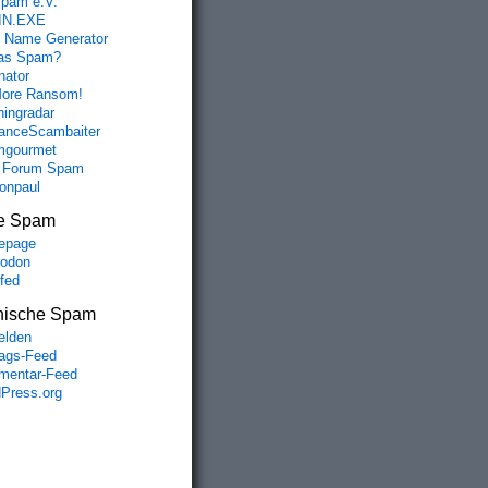
spam e.V.
IN.EXE
 Name Generator
das Spam?
nator
ore Ransom!
hingradar
nceScambaiter
mgourmet
 Forum Spam
fonpaul
e Spam
epage
odon
lfed
nische Spam
lden
rags-Feed
entar-Feed
Press.org