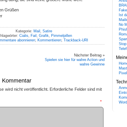
Anti
BRA
len Grüßen
Fake
Ist 
er
Maili
No M
Phis
Kategorie:
Mail
,
Satire
Roma
hlagwörter:
Cialis
,
Fail
,
Grafik
,
Pimmelpillen
Spa
mmentare abonnieren
;
Kommentieren
;
Trackback-URI
Stop
Tele
Nächster Beitrag »
Mein
Spielen sie hier für wahre Action und
Hom
wahre Gewinne
Mast
Pixe
en Kommentar
Tech
Anme
 wird nicht veröffentlicht.
Erforderliche Felder sind mit
Eint
Komm
mmentar
*
Word