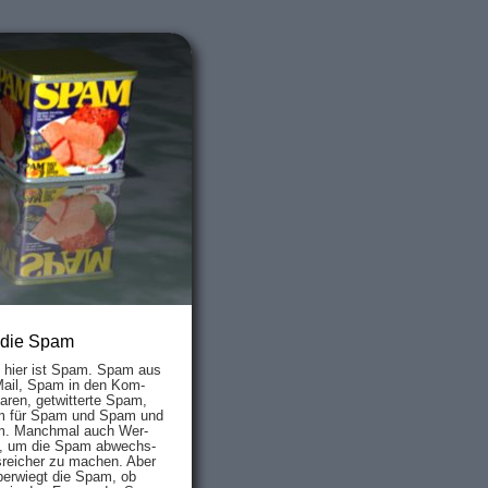
 die Spam
s hier ist Spam. Spam aus
Mail, Spam in den Kom­
aren, ge­twit­ter­te Spam,
 für Spam und Spam und
. Manch­mal auch Wer­
, um die Spam ab­wechs­
­reich­er zu mach­en. Aber
ber­wiegt die Spam, ob