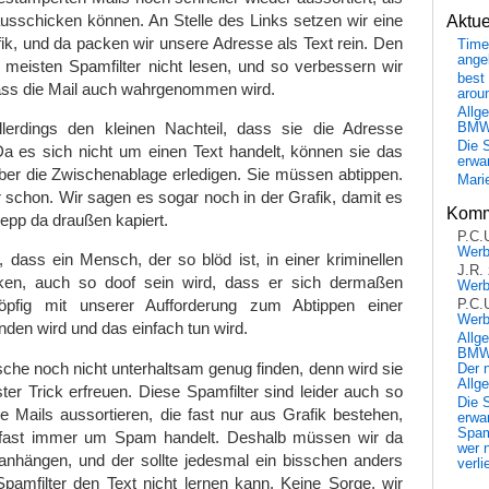
ausschicken können. An Stelle des Links setzen wir eine
Aktu
ik, und da packen wir unsere Adresse als Text rein. Den
Time
ange
 meisten Spamfilter nicht lesen, und so verbessern wir
best 
ss die Mail auch wahrgenommen wird.
arou
Allg
lerdings den kleinen Nachteil, dass sie die Adresse
BM
Die 
a es sich nicht um einen Text handelt, können sie das
erwar
ber die Zwischenablage erledigen. Sie müssen abtippen.
Mari
 schon. Wir sagen es sogar noch in der Grafik, damit es
Komm
depp da draußen kapiert.
P.C.
Wer
, dass ein Mensch, der so blöd ist, in einer kriminellen
J.R.
en, auch so doof sein wird, dass er sich dermaßen
Wer
öpfig mit unserer Aufforderung zum Abtippen einer
P.C.
Wer
nden wird und das einfach tun wird.
Allg
BMW 
he noch nicht unterhaltsam genug finden, denn wird sie
Der 
Allg
er Trick erfreuen. Diese Spamfilter sind leider auch so
Die 
e Mails aussortieren, die fast nur aus Grafik bestehen,
erwar
Spa
i fast immer um Spam handelt. Deshalb müssen wir da
wer n
anhängen, und der sollte jedesmal ein bisschen anders
verli
Spamfilter den Text nicht lernen kann. Keine Sorge, wir