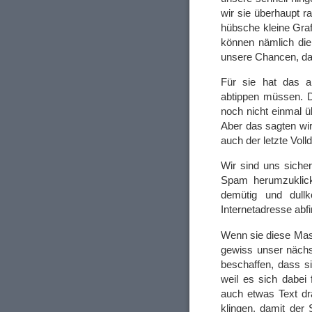
wir sie überhaupt r
hübsche kleine Graf
können nämlich die
unsere Chancen, da
Für sie hat das al
abtippen müssen. D
noch nicht einmal ü
Aber das sagten wir
auch der letzte Voll
Wir sind uns sicher
Spam herumzuklick
demütig und dullk
Internetadresse abfi
Wenn sie diese Masc
gewiss unser nächst
beschaffen, dass si
weil es sich dabe
auch etwas Text dr
klingen, damit der 