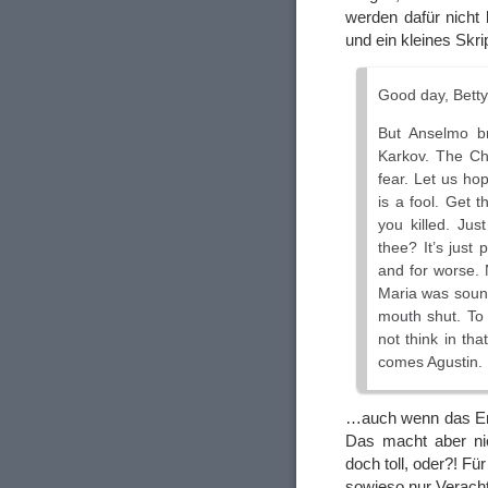
werden dafür nicht 
und ein kleines Skr
Good day, Betty
But Anselmo b
Karkov. The Ch
fear. Let us ho
is a fool. Get 
you killed. Jus
thee? It’s just
and for worse. 
Maria was sound
mouth shut. To 
not think in th
comes Agustin.
…auch wenn das Erg
Das macht aber nich
doch toll, oder?! Fü
sowieso nur Veracht