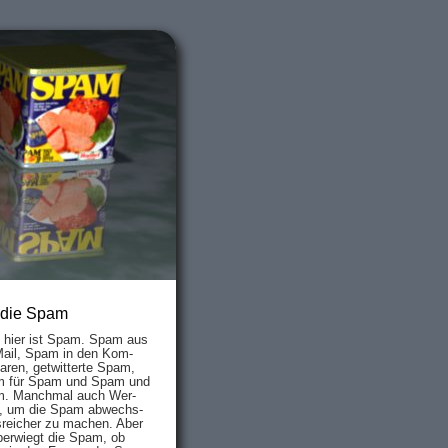
 die Spam
s hier ist Spam. Spam aus
Mail, Spam in den Kom­
aren, ge­twit­ter­te Spam,
 für Spam und Spam und
. Manch­mal auch Wer­
, um die Spam ab­wechs­
­reich­er zu mach­en. Aber
ber­wiegt die Spam, ob