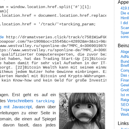
Appet
am = window.location.href.split('#')[1];

419.
m){

Die 
Hirn
I did
Scam
Spam
sons
de
 http://dramatvseries.click/track/c7581WiwFG658420QEZc2
Bein
tps://www.westvalley.ru/sponline-de/?MPC_4=306901987&amp
Abge
 qualifizierter Computerexperten, die zuvor bei Google un
AdN
tet haben, hat das Trading Start-Up [21]Bitcoin Wealth

Bund
e haben damit für sehr viel Aufsehen in der IT- und

Brie
sorgt. [22]Bitcoin Wealth kann mit seinem einmaligen

Comp
ithmus jedem Nutzer hohe Gewinne einbringen. Einfach durc
Das 
ierten Handel mit Bitcoin und Krypto-Währungen. Der Nutze
Fina
 kein Know-how und kein Geld für große Investitionen.

Gewi
Gnob
agen. Erst geht es auf ein
Ist 
Ratge
 des
Verschreibers
tarcking
SEO
ng mit Javascript
, dann über
Troj
rleitungen zu einer Seite in
Wer
omain, die einen auf Spiegel
Link
 davon faselt, dass jedes