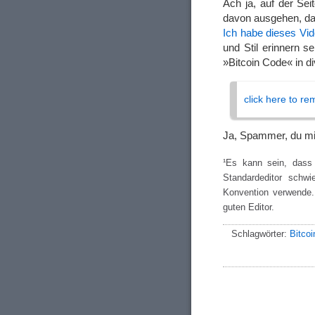
Ach ja, auf der Sei
davon ausgehen, dass
Ich habe dieses Vi
und Stil erinnern 
»Bitcoin Code« in 
click here to re
Ja, Spammer, du m
¹Es kann sein, dass 
Standardeditor schwi
Konvention verwende.
guten Editor.
Schlagwörter:
Bitcoi