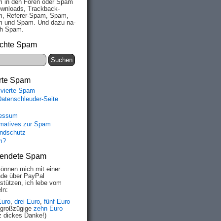
 in den Fo­ren oder Spam
wn­loads, Track­back-
, Re­fe­rer-Spam, Spam,
 und Spam. Und da­zu na­
ich Spam.
chte Spam
rte Spam
ivierte Spam
Datenschleuder-Seite
essum
rmatives zur Spam
ndschutz
m?
endete Spam
können mich mit einer
de über PayPal
rstützen, ich lebe vom
ln:
Euro
,
drei Euro
,
fünf Euro
 großzügige
zehn Euro
z dickes Danke!)