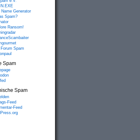
spam e.V.
IN.EXE
 Name Generator
das Spam?
nator
ore Ransom!
hingradar
nceScambaiter
mgourmet
 Forum Spam
fonpaul
e Spam
epage
odon
lfed
nische Spam
lden
rags-Feed
entar-Feed
Press.org