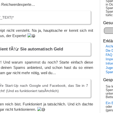
Spam
in Reichwerdexperte…
in Do
Spam
Spam
tür­l
_TEXT|*
Gesu
pt nicht versteht. Na ja, hauptsache er kennt sich mit
s, der Experte!
Erklä
Arch
ient fÃ¼r Sie automatisch Geld
Die 
FAQ
Impr
er! Und warum spammst du noch? Starte einfach diese
Info
in deinen Spams anbietest, und schon hast du so einen
Juge
Spa
am gar nicht mehr nötig, weil du…
Gesp
e Start-Up nach Google und Facebook, das Sie in 7
Sie 
Spen
t! (Und es funktioniert tatsÃ¤chlich)
unte
Bette
Ein 
n reich bist. Funktioniert ja tatsächlich. Und ich dachte
oder
ar nicht funktionieren.
(gan