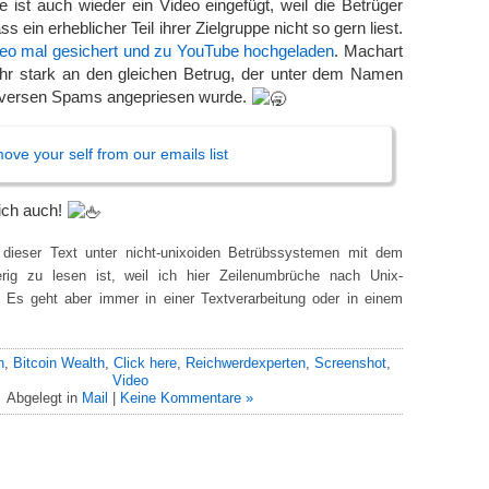
te ist auch wieder ein Video eingefügt, weil die Betrüger
 ein erheblicher Teil ihrer Zielgruppe nicht so gern liest.
deo mal gesichert und zu YouTube hochgeladen
. Machart
sehr stark an den gleichen Betrug, der unter dem Namen
diversen Spams angepriesen wurde.
move your self from our emails list
ich auch!
dieser Text unter nicht-unixoiden Betrübssystemen mit dem
erig zu lesen ist, weil ich hier Zeilenumbrüche nach Unix-
 Es geht aber immer in einer Textverarbeitung oder in einem
n
,
Bitcoin Wealth
,
Click here
,
Reichwerdexperten
,
Screenshot
,
Video
Abgelegt in
Mail
|
Keine Kommentare »