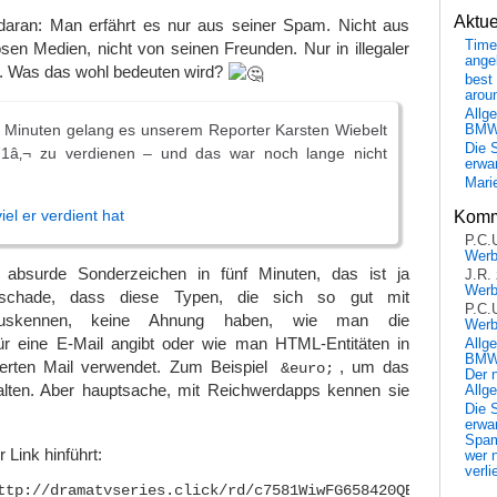
Aktu
aran: Man erfährt es nur aus seiner Spam. Nicht aus
Time
sen Medien, nicht von seinen Freunden. Nur in illegaler
ange
. Was das wohl bedeuten wird?
best 
arou
Allg
5 Minuten gelang es unserem Reporter Karsten Wiebelt
BM
Die 
71â‚¬ zu verdienen – und das war noch lange nicht
erwar
Mari
iel er verdient hat
Komm
P.C.
Wer
h absurde Sonderzeichen in fünf Minuten, das ist ja
J.R.
Wer
schade, dass diese Typen, die sich so gut mit
P.C.
auskennen, keine Ahnung haben, wie man die
Wer
ür eine E-Mail angibt oder wie man HTML-Entitäten in
Allg
BMW 
ierten Mail verwendet. Zum Beispiel
, um das
&euro;
Der 
alten. Aber hauptsache, mit Reichwerdapps kennen sie
Allg
Die 
erwar
Spa
 Link hinführt:
wer n
verli
ttp://dramatvseries.click/rd/c7581WiwFG658420QEZc263noC39