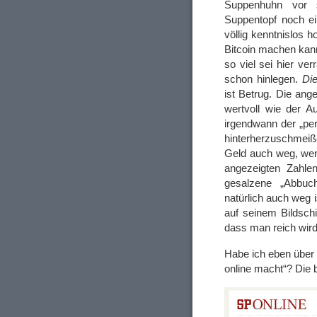
Suppenhuhn vor 
Suppentopf noch ei
völlig kenntnislos
Bitcoin machen kann
so viel sei hier v
schon hinlegen.
Die
ist Betrug. Die ang
wertvoll wie der 
irgendwann der „per
hinterherzuschmeiße
Geld auch weg, wenn
angezeigten Zahle
gesalzene „Abbuch
natürlich auch weg 
auf seinem Bildsch
dass man reich wir
Habe ich eben über 
online macht“? Die 