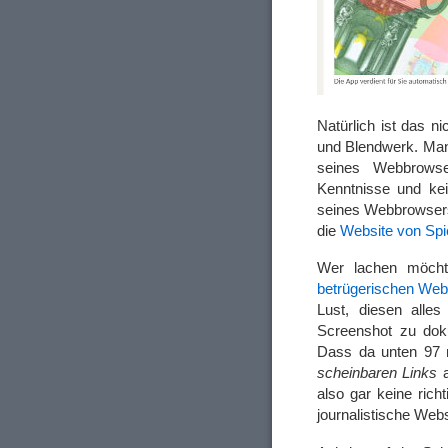
Natürlich ist das n
und Blendwerk. Man
seines Webbrowse
Kenntnisse und kei
seines Webbrowsers
die
Website von Spie
Wer lachen möch
betrügerischen Web
Lust, diesen alle
Screenshot zu doku
Dass da unten 97 m
scheinbaren Links
a
also gar keine ric
journalistische Webs