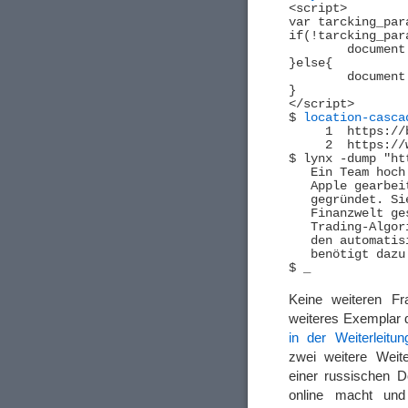
<script>

var tarcking_par
if(!tarcking_para
	document.location.href = document.location.href.replace("/rd/", "/track/");

}else{

	document.location.href = '/track/'+tarcking_param;

}

</script>

$ 
location-casca
     1	https://boapoar.com/?a=1908&oc=15545&c=42892&m=3&s1=9&s2=243-7581&s3=658420-263-3908

     2	https://www.westvalley.ru/sponline-de/?MPC_4=306901987&MPC_3=1908&so=bitcoinsystem&sub=netzwelt&ai=2958136&ci=160&gi=148

$ lynx -dump "ht
   Ein Team hoch
   Apple gearbei
   gegründet. Si
   Finanzwelt ge
   Trading-Algor
   den automatis
   benötigt dazu
Keine weiteren Fr
weiteres Exemplar
in der Weiterleitu
zwei weitere Weite
einer russischen D
online macht und