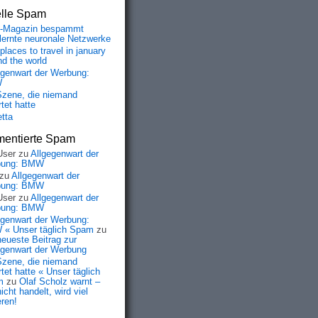
elle Spam
-Magazin bespammt
lernte neuronale Netzwerke
places to travel in january
nd the world
egenwart der Werbung:
W
Szene, die niemand
tet hatte
etta
entierte Spam
User
zu
Allgegenwart der
bung: BMW
zu
Allgegenwart der
bung: BMW
User
zu
Allgegenwart der
bung: BMW
egenwart der Werbung:
« Unser täglich Spam
zu
neueste Beitrag zur
egenwart der Werbung
Szene, die niemand
tet hatte « Unser täglich
m
zu
Olaf Scholz warnt –
icht handelt, wird viel
eren!
08xdCt243
