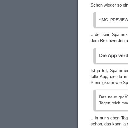
Schon wieder so e
*|MC_PREVIEW
…der sein Spamskri
dem Reichwerden au
Die App verd
Ist ja toll, Spamm
tolle App, die du 
Pfennigkram wie Sp
Das neue groÃŸ
Tagen reich mach
…in nur sieben Tage
schon, das kann ja g