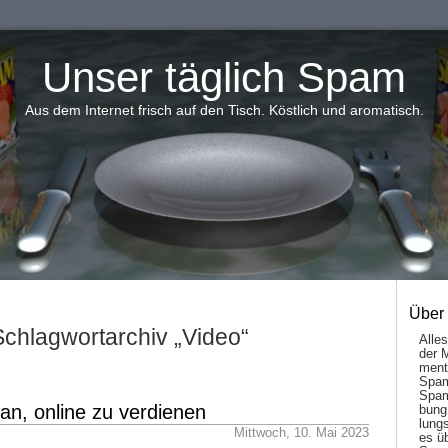
Unser täglich Spam
Aus dem Internet frisch auf den Tisch. Köstlich und aromatisch.
Über
Schlagwortarchiv „Video“
Alle
der 
men­t
Spam
Spam
an, online zu verdienen
bung
lungs
Mittwoch, 10. Mai 2023
es ü