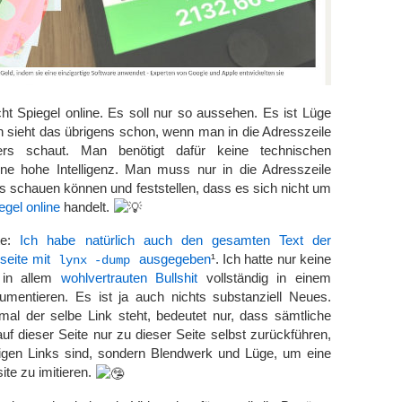
icht Spiegel online. Es soll nur so aussehen. Es ist Lüge
 sieht das übrigens schon, wenn man in die Adresszeile
rs schaut. Man benötigt dafür keine technischen
ne hohe Intelligenz. Man muss nur in die Adresszeile
 schauen können und feststellen, dass es sich nicht um
gel online
handelt.
te:
Ich habe natürlich auch den gesamten Text der
seite mit
ausgegeben
¹. Ich hatte nur keine
lynx -dump
s in allem
wohlvertrauten Bullshit
vollständig in einem
mentieren. Es ist ja auch nichts substanziell Neues.
al der selbe Link steht, bedeutet nur, dass sämtliche
uf dieser Seite nur zu dieser Seite selbst zurückführen,
htigen Links sind, sondern Blendwerk und Lüge, um eine
ite zu imitieren.