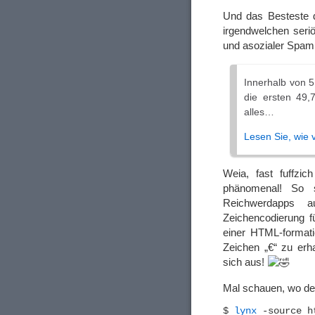
Und das Besteste d
irgendwelchen seriö
und asozialer Spam
Innerhalb von 
die ersten 49,
alles…
Lesen Sie, wie v
Weia, fast fuffzic
phänomenal! So 
Reichwerdapps 
Zeichencodierung f
einer HTML-format
Zeichen „€“ zu erh
sich aus!
Mal schauen, wo der
$ 
lynx
 -source h