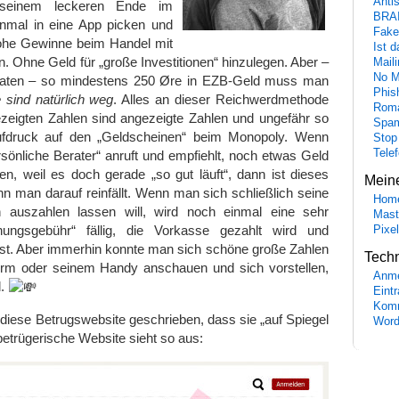
Anti
seinem leckeren Ende im
BRA
nmal in eine App picken und
Fake
 hohe Gewinne beim Handel mit
Ist 
. Ohne Geld für „große Investitionen“ hinzulegen. Aber –
Maili
No M
erraten – so mindestens 250 Øre in EZB-Geld muss man
Phis
 sind natürlich weg
. Alles an dieser Reichwerdmethode
Roma
ezeigten Zahlen sind angezeigte Zahlen und ungefähr so
Spa
Aufdruck auf den „Geldscheinen“ beim Monopoly. Wenn
Stop
Tele
sönliche Berater“ anruft und empfiehlt, noch etwas Geld
n, weil es doch gerade „so gut läuft“, dann ist dieses
Mein
 man darauf reinfällt. Wenn man sich schließlich seine
Hom
n auszahlen lassen will, wird noch einmal eine sehr
Mast
ungsgebühr“ fällig, die Vorkasse gezahlt wird und
Pixe
ist. Aber immerhin konnte man sich schöne große Zahlen
Tech
irm oder seinem Handy anschauen und sich vorstellen,
Anme
d.
Eint
Komm
diese Betrugswebsite geschrieben, dass sie „auf Spiegel
Word
betrügerische Website sieht so aus: