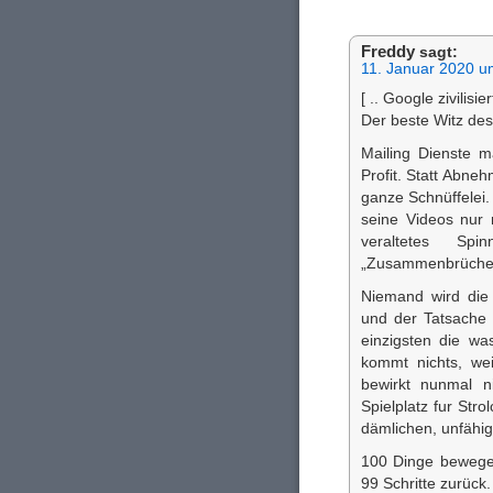
Freddy
sagt:
11. Januar 2020 u
[ .. Google zivilisiert
Der beste Witz des
Mailing Dienste m
Profit. Statt Abn
ganze Schnüffelei
seine Videos nur 
veraltetes Spi
„Zusammenbrüche“ 
Niemand wird die
und der Tatsache 
einzigsten die wa
kommt nichts, wei
bewirkt nunmal n
Spielplatz fur Str
dämlichen, unfähig
100 Dinge bewegen
99 Schritte zurück