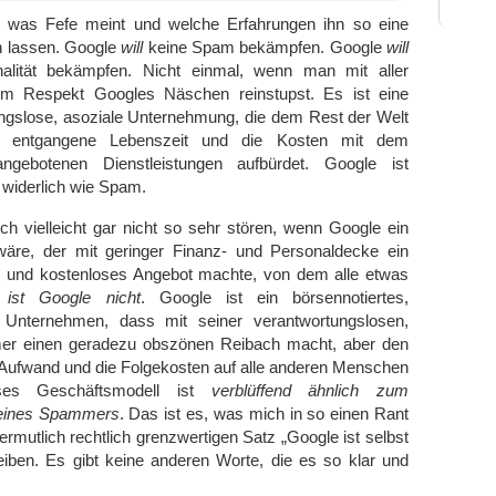
s, was Fefe meint und welche Erfahrungen ihn so eine
 lassen. Google
will
keine Spam bekämpfen. Google
will
inalität bekämpfen. Nicht einmal, wenn man mit aller
lem Respekt Googles Näschen reinstupst. Es ist eine
ngslose, asoziale Unternehmung, die dem Rest der Welt
e entgangene Lebenszeit und die Kosten mit dem
gebotenen Dienstleistungen aufbürdet. Google ist
 widerlich wie Spam.
h vielleicht gar nicht so sehr stören, wenn Google ein
 wäre, der mit geringer Finanz- und Personaldecke ein
s und kostenloses Angebot machte, von dem alle etwas
ist Google nicht
. Google ist ein börsennotiertes,
s Unternehmen, dass mit seiner verantwortungslosen,
mer einen geradezu obszönen Reibach macht, aber den
Aufwand und die Folgekosten auf alle anderen Menschen
ieses Geschäftsmodell ist
verblüffend ähnlich zum
 eines Spammers
. Das ist es, was mich in so einen Rant
ermutlich rechtlich grenzwertigen Satz „Google ist selbst
iben. Es gibt keine anderen Worte, die es so klar und