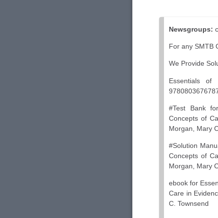
Newsgroups:
c
For any SMTB Q
We Provide Solu
Essentials of
9780803676787 :
#Test Bank for
Concepts of Car
Morgan, Mary 
#Solution Manua
Concepts of Car
Morgan, Mary 
ebook for Essen
Care in Evidenc
C. Townsend