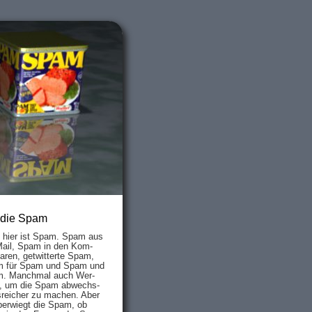
 die Spam
s hier ist Spam. Spam aus
Mail, Spam in den Kom­
aren, ge­twit­ter­te Spam,
 für Spam und Spam und
. Manch­mal auch Wer­
, um die Spam ab­wechs­
­reich­er zu mach­en. Aber
ber­wiegt die Spam, ob