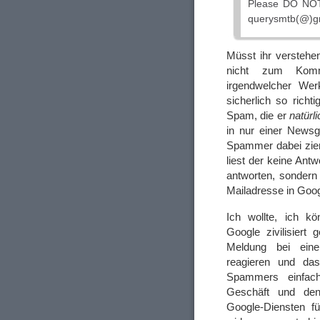
Please DO NOT
querysmtb(@)gm
Müsst ihr verstehen
nicht zum Kommu
irgendwelcher We
sicherlich so richt
Spam, die er
natürl
in nur einer News
Spammer dabei zieml
liest der keine Ant
antworten, sondern 
Mailadresse in Goog
Ich wollte, ich kö
Google zivilisiert
Meldung bei ein
reagieren und das
Spammers einfac
Geschäft und den
Google-Diensten fü