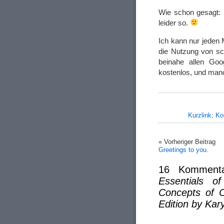
Wie schon gesagt: Es
leider so.
Ich kann nur jeden 
die Nutzung von sc
beinahe allen Goog
kostenlos, und man
Kurzlink
;
Ko
« Vorheriger Beitrag
Greetings to you.
16 Komment
Essentials o
Concepts of C
Edition by Ka