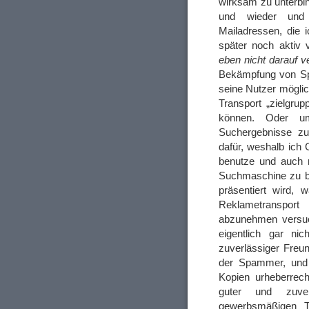
wirksam zu unterbi
und wieder und 
Mailadressen, die 
später noch aktiv
eben nicht darauf v
Bekämpfung von Spa
seine Nutzer mögli
Transport „zielgru
können. Oder um
Suchergebnisse zu 
dafür, weshalb ich
benutze und auch 
Suchmaschine zu 
präsentiert wird, 
Reklametranspor
abzunehmen versuc
eigentlich gar ni
zuverlässiger Freu
der Spammer, und z
Kopien urheberrec
guter und zuver
gewerbsmäßigen T