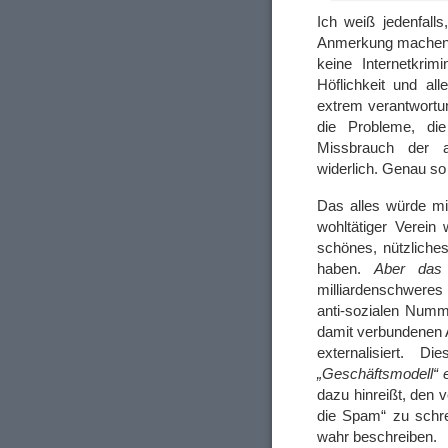
Ich weiß jedenfall
Anmerkung machen
keine Internetkrim
Höflichkeit und al
extrem verantwortu
die Probleme, di
Missbrauch der an
widerlich. Genau so
Das alles würde mic
wohltätiger Verein
schönes, nützliche
haben.
Aber das 
milliardenschwere
anti-sozialen Num
damit verbundenen 
externalisiert. D
„Geschäftsmodell“
dazu hinreißt, den v
die Spam“ zu schre
wahr beschreiben.