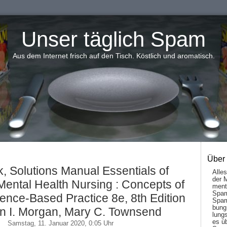
Unser täglich Spam
Aus dem Internet frisch auf den Tisch. Köstlich und aromatisch.
Über
, Solutions Manual Essentials of
Alle
der 
Mental Health Nursing : Concepts of
men­t
Spam
ence-Based Practice 8e, 8th Edition
Spam
bung
n I. Morgan, Mary C. Townsend
lungs
es ü
Samstag, 11. Januar 2020, 0:05 Uhr