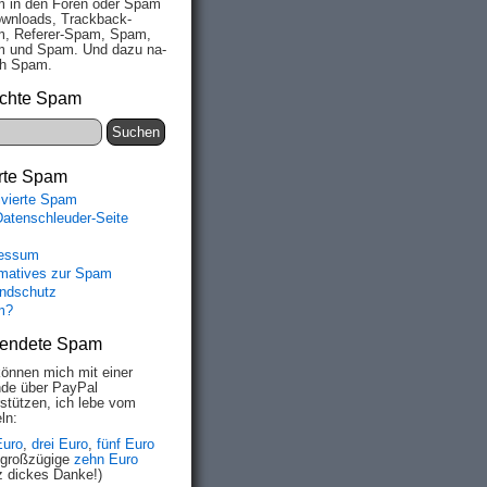
 in den Fo­ren oder Spam
wn­loads, Track­back-
, Re­fe­rer-Spam, Spam,
 und Spam. Und da­zu na­
ich Spam.
chte Spam
rte Spam
ivierte Spam
Datenschleuder-Seite
essum
rmatives zur Spam
ndschutz
m?
endete Spam
können mich mit einer
de über PayPal
rstützen, ich lebe vom
ln:
Euro
,
drei Euro
,
fünf Euro
 großzügige
zehn Euro
z dickes Danke!)