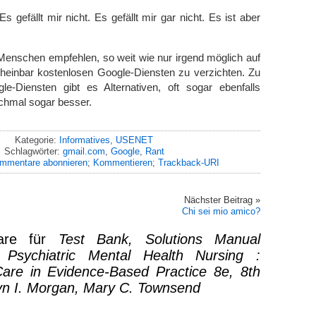
 gefällt mir nicht. Es gefällt mir gar nicht. Es ist aber
Menschen empfehlen, so weit wie nur irgend möglich auf
heinbar kostenlosen Google-Diensten zu verzichten. Zu
le-Diensten gibt es Alternativen, oft sogar ebenfalls
chmal sogar besser.
Kategorie:
Informatives
,
USENET
Schlagwörter:
gmail.com
,
Google
,
Rant
mmentare abonnieren
;
Kommentieren
;
Trackback-URI
Nächster Beitrag »
Chi sei mio amico?
are für
Test Bank, Solutions Manual
f Psychiatric Mental Health Nursing :
are in Evidence-Based Practice 8e, 8th
ryn I. Morgan, Mary C. Townsend