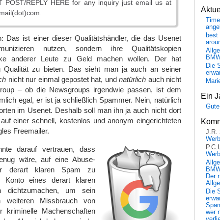
 POST/REPLY HERE for any inquiry just email us at
Aktu
ail(dot)com.
Time
ange
best 
: Das ist einer dieser Qualitätshändler, die das Usenet
arou
nizieren nutzen, sondern ihre Qualitätskopien
Allg
BM
rke anderer Leute zu Geld machen wollen. Der hat
Die 
ig Qualität zu bieten. Das sieht man ja auch an seiner
erwar
ich
nicht nur einmal gepostet hat, und
natürlich
auch nicht
Mari
group – ob die Newsgroups irgendwie passen, ist dem
Ein J
ich egal, er ist ja schließlich Spammer. Nein, natürlich
Gute
worten im Usenet. Deshalb soll man ihn ja auch nicht dort
auf einer schnell, kostenlos und anonym eingerichteten
Komm
les Freemailer.
J.R.
Wer
P.C.
nnte darauf vertrauen, dass
Wer
 genug wäre, auf eine Abuse-
Allg
er derart klaren Spam zu
BMW 
Der 
 Konto eines derart klaren
Allg
h dichtzumachen, um sein
Die 
erwar
 weiteren Missbrauch von
Spa
r kriminelle Machenschaften
wer n
verli