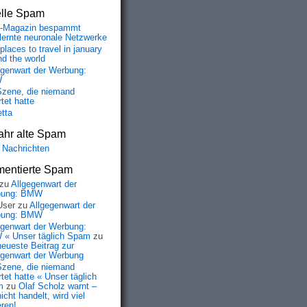
elle Spam
-Magazin bespammt
lernte neuronale Netzwerke
places to travel in january
nd the world
egenwart der Werbung:
W
Szene, die niemand
tet hatte
etta
ahr alte Spam
 Nachrichten
entierte Spam
zu
Allgegenwart der
bung: BMW
User
zu
Allgegenwart der
bung: BMW
egenwart der Werbung:
« Unser täglich Spam
zu
neueste Beitrag zur
egenwart der Werbung
Szene, die niemand
tet hatte « Unser täglich
m
zu
Olaf Scholz warnt –
icht handelt, wird viel
eren!