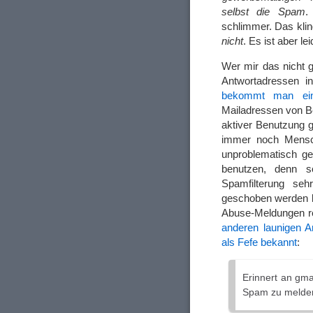
selbst die Spam
.
schlimmer. Das kling
nicht
. Es ist aber le
Wer mir das nicht g
Antwortadressen 
bekommt man ei
Mailadressen von Be
aktiver Benutzung 
immer noch Mensch
unproblematisch ge
benutzen, denn 
Spamfilterung seh
geschoben werden kö
Abuse-Meldungen rea
anderen launigen A
als Fefe bekannt
:
Erinnert an gma
Spam zu melden