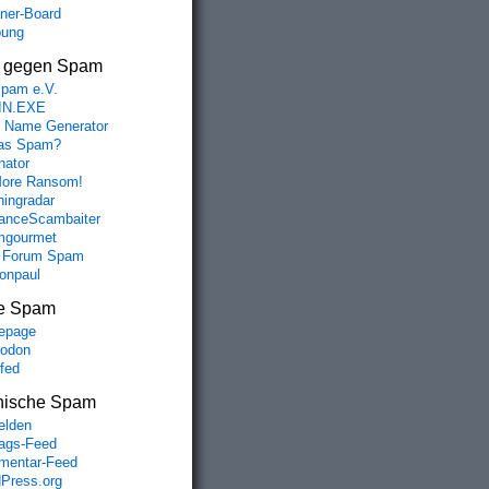
aner-Board
bung
s gegen Spam
spam e.V.
IN.EXE
 Name Generator
das Spam?
nator
ore Ransom!
hingradar
nceScambaiter
mgourmet
 Forum Spam
fonpaul
e Spam
epage
odon
lfed
nische Spam
lden
rags-Feed
entar-Feed
Press.org