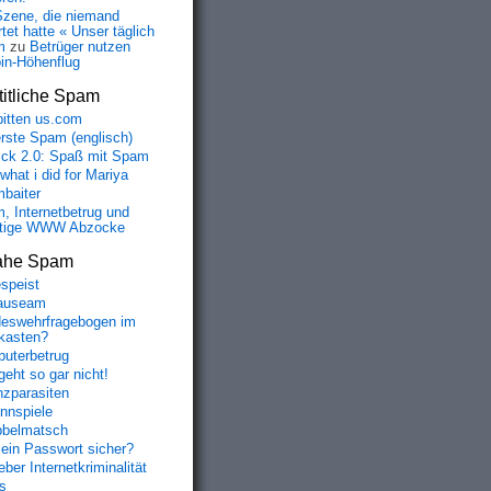
Szene, die niemand
tet hatte « Unser täglich
m
zu
Betrüger nutzen
oin-Höhenflug
itliche Spam
bitten us.com
erste Spam (englisch)
fick 2.0: Spaß mit Spam
 what i did for Mariya
baiter
, Internetbetrug und
tige WWW Abzocke
ahe Spam
speist
auseam
eswehrfragebogen im
fkasten?
uterbetrug
geht so gar nicht!
nzparasiten
nnspiele
belmatsch
mein Passwort sicher?
ber Internetkriminalität
s