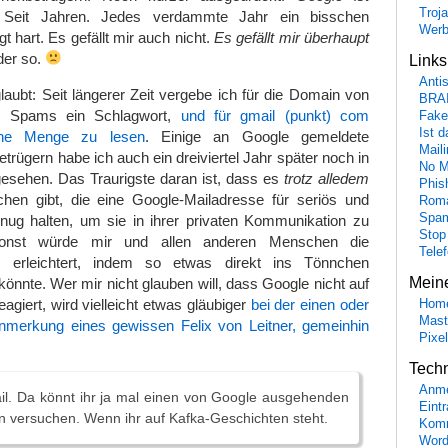
Troj
 Seit Jahren. Jedes verdammte Jahr ein bisschen
Wer
t hart. Es gefällt mir auch nicht.
Es gefällt mir überhaupt
ider so.
Link
Anti
laubt: Seit längerer Zeit vergebe ich für die Domain von
BRA
in Spams ein Schlagwort,
und für gmail (punkt) com
Fake
Ist 
ne Menge zu lesen
. Einige an Google gemeldete
Maili
trügern habe ich auch ein dreiviertel Jahr später noch in
No M
gesehen. Das Traurigste daran ist, dass es
trotz alledem
Phis
en gibt, die eine Google-Mailadresse für seriös und
Roma
Spa
nug halten, um sie in ihrer privaten Kommunikation zu
Stop
sonst würde mir und allen anderen Menschen die
Tele
r erleichtert, indem so etwas direkt ins Tönnchen
Mein
nnte. Wer mir nicht glauben will, dass Google nicht auf
giert, wird vielleicht etwas gläubiger
bei der einen oder
Hom
Mast
nmerkung eines gewissen Felix von Leitner, gemeinhin
Pixe
Tech
Anme
il. Da könnt ihr ja mal einen von Google ausgehenden
Eint
 versuchen. Wenn ihr auf Kafka-Geschichten steht.
Komm
Word