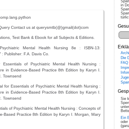
Spam
in Do
Spam
Spam
omp.lang.python
tür­l
Gesu
uery Contact us at querysmtb(@)gmail(dot)com
tions, Test Bank & Ebook for all Subjects & Editions.
Erklä
 Psychiatric Mental Health Nursing 8e : ISBN-13:
Arch
 Publisher: F.A. Davis Co.
Die 
FAQ
 Essentials of Psychiatric Mental Health Nursing :
Impr
e in Evidence-Based Practice 8th Edition by Karyn I.
Info
C. Townsend
Juge
Spa
l for Essentials of Psychiatric Mental Health Nursing :
Gesp
e in Evidence-Based Practice 8th Edition by Karyn I.
C. Townsend
Sie 
Spen
unte
tials of Psychiatric Mental Health Nursing : Concepts of
Bette
e-Based Practice 8th Edition by Karyn I. Morgan, Mary
Ein 
oder
(gan