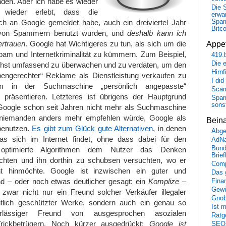
nden. Aber ich habe es wieder
Die 
wieder erlebt, dass die
erwar
ich an Google gemeldet habe, auch ein dreiviertel Jahr
Spa
Bitc
 von Spammern benutzt wurden, und
deshalb kann ich
ertrauen
. Google hat Wichtigeres zu tun, als sich um die
Appet
m und Internetkriminalität zu kümmern. Zum Beispiel,
419.
Die 
chst umfassend zu überwachen und zu verdaten, um den
Hirn
ppengerechter“ Reklame als Dienstleistung verkaufen zu
I did
 in der Suchmaschine „persönlich angepasste“
Scam
präsentieren. Letzteres ist übrigens der Hauptgrund
Spam
sons
 Google schon seit Jahren nicht mehr als Suchmaschine
niemanden anders mehr empfehlen würde, Google als
Bein
benutzen.
Es gibt zum Glück gute Alternativen
, in denen
Abge
was sich im Internet findet, ohne dass dabei für den
AdN
Bund
t optimierte Algorithmen dem Nutzer das Denken
Brie
hten und ihn dorthin zu schubsen versuchten, wo er
Comp
cht hinmöchte. Google ist inzwischen ein guter und
Das 
nd – oder noch etwas deutlicher gesagt: ein
Komplize
–
Fina
Gewi
war nicht nur ein Freund solcher Verkäufer illegaler
Gnob
htlich geschützter Werke, sondern auch ein genau so
Ist 
lässiger Freund von ausgesprochen asozialen
Ratge
rickbetrügern. Noch kürzer ausgedrückt:
Google ist
SEO