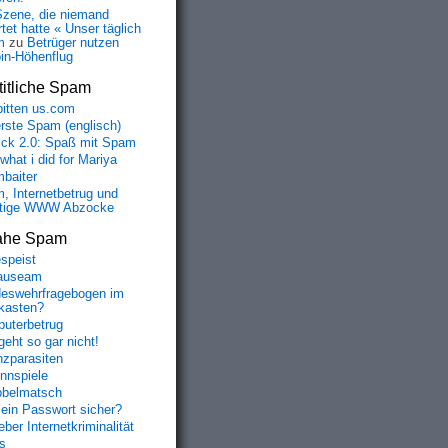
Szene, die niemand
tet hatte « Unser täglich
m
zu
Betrüger nutzen
oin-Höhenflug
itliche Spam
bitten us.com
erste Spam (englisch)
fick 2.0: Spaß mit Spam
 what i did for Mariya
baiter
, Internetbetrug und
tige WWW Abzocke
ahe Spam
speist
auseam
eswehrfragebogen im
fkasten?
uterbetrug
geht so gar nicht!
nzparasiten
nnspiele
belmatsch
mein Passwort sicher?
ber Internetkriminalität
s