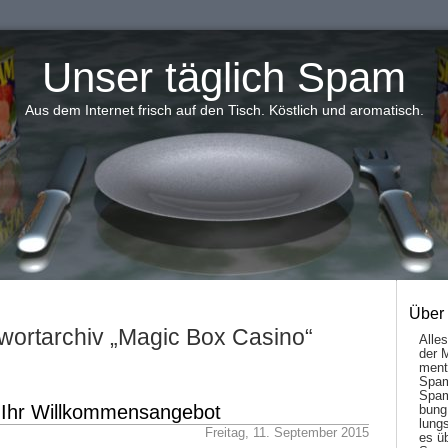
Unser täglich Spam
Aus dem Internet frisch auf den Tisch. Köstlich und aromatisch.
Über
wortarchiv „Magic Box Casino“
Alle
der 
men­t
Spam
Spam
h Ihr Willkommensangebot
bung
lungs
Freitag, 11. September 2015
es ü