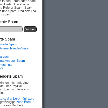
 in den Fo­ren oder Spam
wn­loads, Track­back-
, Re­fe­rer-Spam, Spam,
 und Spam. Und da­zu na­
ich Spam.
chte Spam
rte Spam
ivierte Spam
Datenschleuder-Seite
essum
rmatives zur Spam
ndschutz
m?
endete Spam
können mich mit einer
de über PayPal
rstützen, ich lebe vom
ln:
Euro
,
drei Euro
,
fünf Euro
 großzügige
zehn Euro
z dickes Danke!)