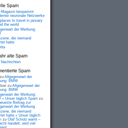
elle Spam
-Magazin bespammt
lernte neuronale Netzwerke
places to travel in january
nd the world
egenwart der Werbung:
W
Szene, die niemand
tet hatte
etta
ahr alte Spam
 Nachrichten
entierte Spam
zu
Allgegenwart der
bung: BMW
User
zu
Allgegenwart der
bung: BMW
egenwart der Werbung:
« Unser täglich Spam
zu
neueste Beitrag zur
egenwart der Werbung
Szene, die niemand
tet hatte « Unser täglich
m
zu
Olaf Scholz warnt –
icht handelt, wird viel
eren!