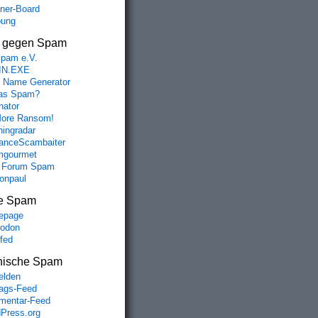
aner-Board
bung
s gegen Spam
spam e.V.
IN.EXE
 Name Generator
das Spam?
nator
ore Ransom!
hingradar
nceScambaiter
mgourmet
 Forum Spam
fonpaul
e Spam
epage
odon
lfed
nische Spam
lden
rags-Feed
entar-Feed
Press.org