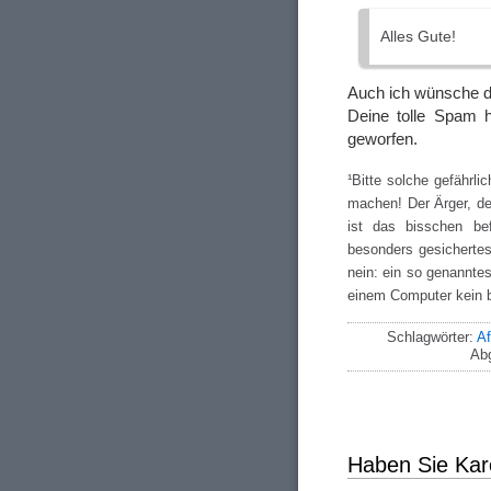
Alles Gute!
Auch ich wünsche d
Deine tolle Spam h
geworfen.
¹Bitte solche gefährl
machen! Der Ärger, de
ist das bisschen be
besonders gesichertes 
nein: ein so genannte
einem Computer kein 
Schlagwörter:
Af
Abg
Haben Sie Kar