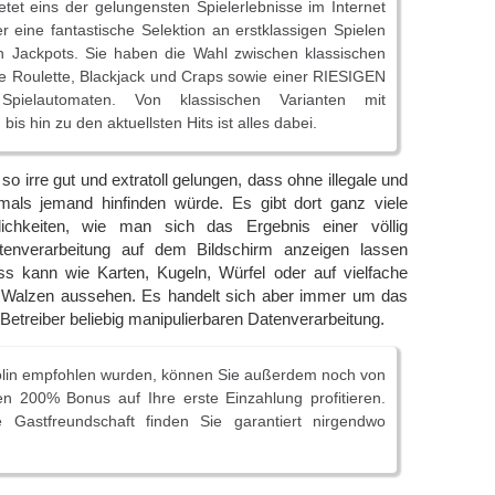
tet eins der gelungensten Spielerlebnisse im Internet
r eine fantastische Selektion an erstklassigen Spielen
en Jackpots. Sie haben die Wahl zwischen klassischen
ie Roulette, Blackjack und Craps sowie einer RIESIGEN
pielautomaten. Von klassischen Varianten mit
is hin zu den aktuellsten Hits ist alles dabei.
o irre gut und extratoll gelungen, dass ohne illegale und
als jemand hinfinden würde. Es gibt dort ganz viele
ichkeiten, wie man sich das Ergebnis einer völlig
atenverarbeitung auf dem Bildschirm anzeigen lassen
s kann wie Karten, Kugeln, Würfel oder auf vielfache
 Walzen aussehen. Es handelt sich aber immer um das
Betreiber beliebig manipulierbaren Datenverarbeitung.
olin empfohlen wurden, können Sie außerdem noch von
en 200% Bonus auf Ihre erste Einzahlung profitieren.
ve Gastfreundschaft finden Sie garantiert nirgendwo