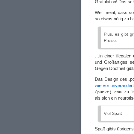
Gratulation! Das scha
Wer meint, dass sol
so etwas nötig zu 
Plus, es gibt g
Preise.
…in einer illegale
und Großartiges se
Gegen Doofheit gibts
Das Design des „p
wie vor unverändert
zu fi
(punkt) com
als sich ein neuroti
Viel Spaß
Spaß gibts übrigens