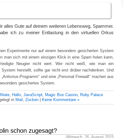
ir alles Gute auf deinem weiteren Lebensweg, Spammer.
abe ich zu meiner Entlastung in den virtuellen Orkus
ichen Experimente nur auf einem besonders gesicherten System
n man sich mit einem einzigen Klick in eine Spam holen kann,
friedigte Neugier nicht wert. Wer nicht weiß, wie man ein
System herstellt, sollte gar nicht erst drüber nachdenken. Und
s „Antivirus-Programm“ und eine „Personal Firewall“ machen aus
besonders gesichertes System.
filiate
,
Hallo
,
JavaScript
,
Magic Box Casino
,
Ruby Palace
elegt in
Mail
,
Zocken
|
Keine Kommentare »
olin schon zugesagt?
Mittwoch, 26. August 2015