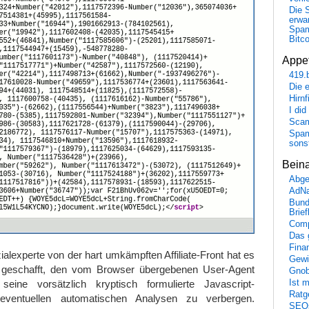
Die 
erwar
Spa
Bitc
Appet
419.
Die 
Hirn
I did
Scam
Spam
sons
Bein
Abge
AdN
Bund
Brie
Comp
Das 
Fina
alexperte von der hart umkämpften Affiliate-Front hat es
Gewi
r geschafft, den vom Browser übergebenen User-Agent
Gnob
Ist 
eine vorsätzlich kryptisch formulierte Javascript-
Ratge
 eventuellen automatischen Analysen zu verbergen.
SEO