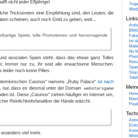
fft nicht jeder Elfjährige!
Troj
Wer
che Tricksereien eine Empfehlung sind, den Leuten, die
Link
haben scheinen, auch noch Geld zu geben, weil…
Anti
BRA
roßartige Spiele, tolle Promotionen und hervorragende
Fake
Ist 
Maili
No M
Phis
n und asozialen Spam steht, dass das etwas ganz Tolles
Roma
i: Immer nur zu, ihr seid alle erwachsene Menschen.
Spa
 leider noch keine Pillen.
Stop
Tele
otemkinschen Casinos“ namens „Ruby Palace“
ist nach
Mein
, nur, dass es diesmal unter der Domain
webstarsgame
Hom
nden ist. Diese „Casinos“ ziehen häufiger im Internet um,
Mast
scher Reinlichkeitsfanatiker die Hände wäscht.
Pixe
Tech
Anme
Eint
Komm
 woanders viel mehr.
Word