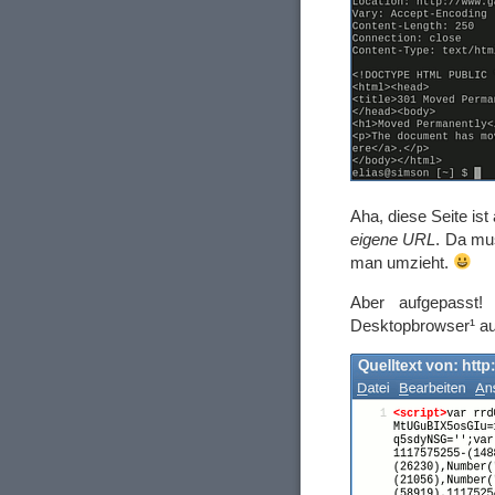
Aha, diese Seite i
eigene URL
. Da mu
man umzieht.
Aber aufgepasst!
Desktopbrowser¹ au