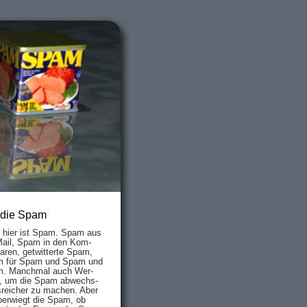
 die Spam
s hier ist Spam. Spam aus
Mail, Spam in den Kom­
aren, ge­twit­ter­te Spam,
 für Spam und Spam und
. Manch­mal auch Wer­
, um die Spam ab­wechs­
­reich­er zu mach­en. Aber
ber­wiegt die Spam, ob