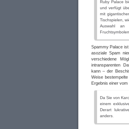
Ruby Palace bie
und verfügt übe
mit gigantisch
Tischspielen, w
Auswahl an S
Fruchtsymbolen b
Spammy Palace ist s
asoziale Spam niem
verschiedene Mögl
intransparenten D
kann – der Beschis
Weise bestempelte
Ergebnis einer vom 
Da Sie von Kar
einem exklusiv
Derart lukrati
anders.