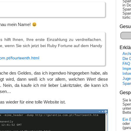
Spam
in Do
Spam
Spam
tür­l
genau mein Name!
Gesu
hilft Ihnen, Ihre erste Einzahlung zu verdreifachen.
e, wenn Sie sich jetzt bei Ruby Fortune auf dem Handy
Erklä
Arch
com.pt/fourteenth.html
Die 
FAQ
Impr
ache des Geldes, das ich irgendwo hingegeben habe, als
Info
Juge
gt wird, dann weiß ich vor allem, welchen
Wert
diese
Spa
 Nein, da kaufe ich mir lieber Lakritztaler, die kann ich
ssen…
Gesp
Sie 
 wieder für eine tolle Website ist.
Spen
unte
Bette
Ein 
oder
(gan