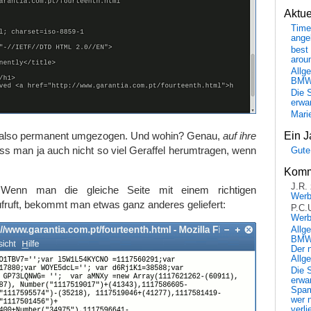
Aktu
Time
ange
best 
arou
Allg
BM
Die 
erwar
Mari
st also permanent umgezogen. Und wohin? Genau,
auf ihre
Ein J
ss man ja auch nicht so viel Geraffel herumtragen, wenn
Gute
Komm
J.R.
 Wenn man die gleiche Seite mit einem richtigen
Wer
fruft, bekommt man etwas ganz anderes geliefert:
P.C.
Wer
Allg
BMW 
Der 
Allg
Die 
erwar
Spa
wer n
verli