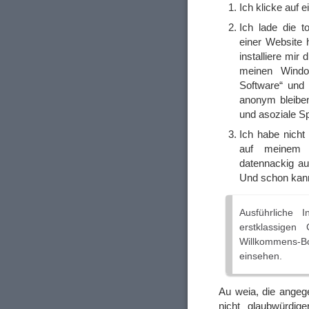
Ich klicke auf 
Ich lade die t
einer Website 
installiere mir
meinen Window
Software“ und 
anonym bleiben
und asoziale S
Ich habe nich
auf meinem 
datennackig au
Und schon kann
Ausführliche 
erstklassigen
Willkommens-B
einsehen.
Au weia, die angeg
nicht glaubwürdig