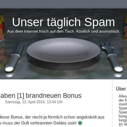
Unser täglich Spam
Aus dem Internet frisch auf den Tisch. Köstlich und aromatisch.
Über
haben [1] brandneuen Bonus
Alle
der 
Samstag, 12. April 2014, 13:44 Uhr
men­t
Spam
Spam
bung
dieser Bonus, der riecht ja förmlich schon angekokelt aus
lungs
s muss der Duft verbrannten Geldes sein!
es ü