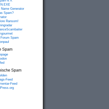
spam e.V.
IN.EXE
 Name Generator
das Spam?
nator
ore Ransom!
hingradar
nceScambaiter
mgourmet
 Forum Spam
fonpaul
e Spam
epage
odon
lfed
nische Spam
lden
rags-Feed
entar-Feed
Press.org