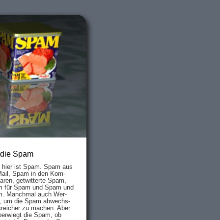
 die Spam
s hier ist Spam. Spam aus
Mail, Spam in den Kom­
aren, ge­twit­ter­te Spam,
 für Spam und Spam und
. Manch­mal auch Wer­
, um die Spam ab­wechs­
­reich­er zu mach­en. Aber
ber­wiegt die Spam, ob