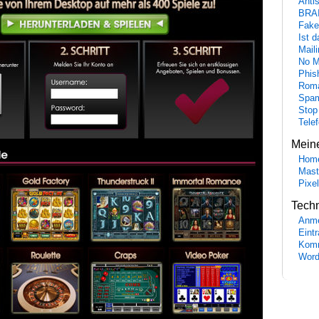
Anti
BRA
Fake
Ist 
Maili
No M
Phis
Roma
Spa
Stop
Tele
Mein
Hom
Mast
Pixe
Tech
Anme
Eint
Komm
Word