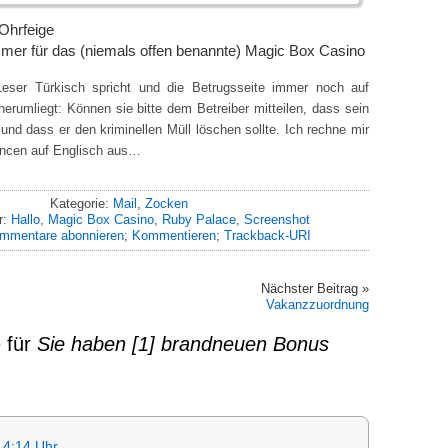
 Ohrfeige
mmer für das (niemals offen benannte) Magic Box Casino
eser Türkisch spricht und die Betrugsseite immer noch auf
erumliegt: Können sie bitte dem Betreiber mitteilen, dass sein
nd dass er den kriminellen Müll löschen sollte. Ich rechne mir
ancen auf Englisch aus…
Kategorie:
Mail
,
Zocken
r:
Hallo
,
Magic Box Casino
,
Ruby Palace
,
Screenshot
mmentare abonnieren
;
Kommentieren
;
Trackback-URI
Nächster Beitrag »
Vakanzzuordnung
 für
Sie haben [1] brandneuen Bonus
14:14 Uhr