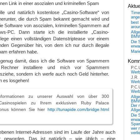
einen Link in einer asozialen und kriminellen Spam
Aktu
olle und natürlich kostenlose „Casino-Software“ von
Time
ange
herunter, die durch Spam bekannt gemacht wird und
best 
 die Software von asozialen, kriminellen Spammern auf
arou
s-PC. Dann starte ich die installierte „Casino-
Allg
BM
lege einen vollständigen Datenstriptease vor einem
Die 
den Gegenüber hin, von dem ich nur durch illegale
erwar
pam erfahren habe.
Mari
t genug damit, dass ich die Software von Spammern
Komm
Rechner installiere und mich vor Spammern
P.C.
Wer
sziehe, sondern ich werfe auch noch Geld hinterher.
J.R.
 es losgehen!
Wer
P.C.
Wer
Informationen zu unserer Auswahl von über 300
Allg
BMW 
 Casinospielen zu Ihrem exklusiven Ruby Palace
Der 
onus können Sie hier
http://tunapide.com/bridge.html
Allg
Die 
erwar
Spa
wer n
ebenen Internet-Adressen sind im Laufe der Jahre auch
verli
er geworden. Das ist natürlich – wie üblich – eine