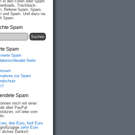
 in den Fo­ren oder Spam
wn­loads, Track­back-
, Re­fe­rer-Spam, Spam,
 und Spam. Und da­zu na­
ich Spam.
chte Spam
rte Spam
ivierte Spam
Datenschleuder-Seite
essum
rmatives zur Spam
ndschutz
m?
endete Spam
können mich mit einer
de über PayPal
rstützen, ich lebe vom
ln:
Euro
,
drei Euro
,
fünf Euro
 großzügige
zehn Euro
z dickes Danke!)