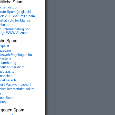
itliche Spam
bitten us.com
erste Spam (englisch)
fick 2.0: Spaß mit Spam
 what i did for Mariya
baiter
, Internetbetrug und
tige WWW Abzocke
ahe Spam
speist
auseam
eswehrfragebogen im
fkasten?
uterbetrug
geht so gar nicht!
nzparasiten
nnspiele
belmatsch
mein Passwort sicher?
ber Internetkriminalität
s
aner-Board
bung
s gegen Spam