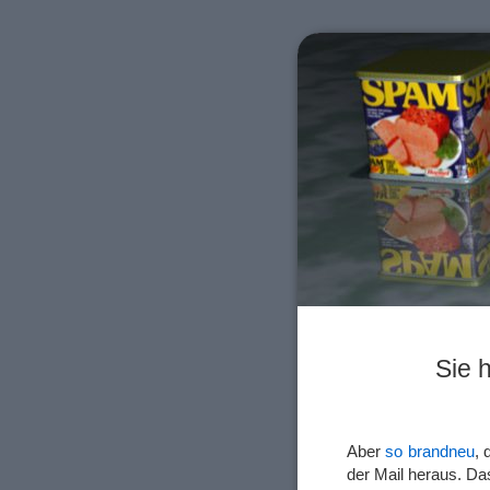
Sie 
Aber
so brandneu
, 
der Mail heraus. Da