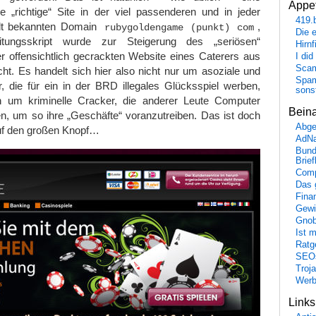
Appet
ie „richtige“ Site in der viel passenderen und in jeder
419.
elt bekannten Domain
,
rubygoldengame (punkt) com
Die 
itungsskript wurde zur Steigerung des „seriösen“
Hirn
r offensichtlich gecrackten Website eines Caterers aus
I did
Scam
ht. Es handelt sich hier also nicht nur um asoziale und
Spam
, die für ein in der BRD illegales Glücksspiel werben,
sons
 um kriminelle Cracker, die anderer Leute Computer
Bein
n, um so ihre „Geschäfte“ voranzutreiben. Das ist doch
Abge
uf den großen Knopf…
AdN
Bund
Brie
Comp
Das 
Fina
Gewi
Gnob
Ist 
Ratge
SEO
Troj
Wer
Link