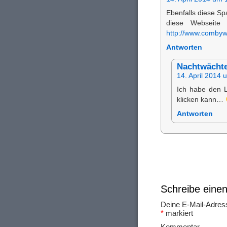
Ebenfalls diese Sp
diese Webseite
http://www.comby
Antworten
Nachtwächt
14. April 2014 
Ich habe den Li
klicken kann…
Antworten
Schreibe ein
Deine E-Mail-Adresse
*
markiert
Ko