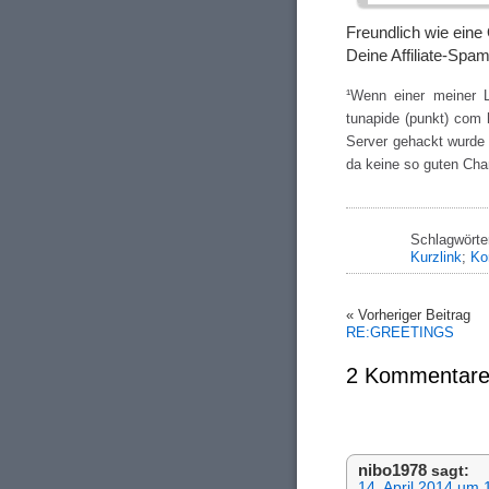
Freundlich wie eine
Deine Affiliate-Spa
¹Wenn einer meiner L
tunapide (punkt) com h
Server gehackt wurde u
da keine so guten Ch
Schlagwörte
Kurzlink
;
Ko
« Vorheriger Beitrag
RE:GREETINGS
2 Kommentare
nibo1978
sagt:
14. April 2014 um 