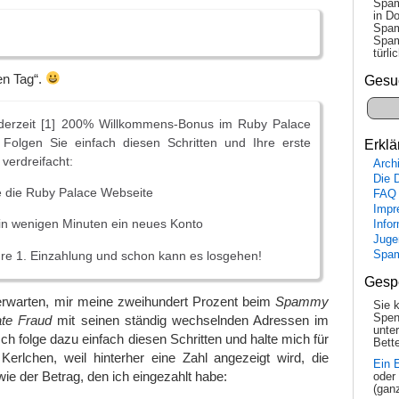
Spam
in Do
Spam
Spam
tür­l
en Tag“.
Gesu
 derzeit [1] 200% Willkommens-Bonus im Ruby Palace
 Folgen Sie einfach diesen Schritten und Ihre erste
Erklä
verdreifacht:
Arch
Die 
e die Ruby Palace Webseite
FAQ
Impr
e in wenigen Minuten ein neues Konto
Info
Juge
Ihre 1. Einzahlung und schon kann es losgehen!
Spa
Gesp
rwarten, mir meine zweihundert Prozent beim
Spammy
Sie 
Spen
ate Fraud
mit seinen ständig wechselnden Adressen im
unte
Ich folge dazu einfach diesen Schritten und halte mich für
Bette
Kerlchen, weil hinterher eine Zahl angezeigt wird, die
Ein 
wie der Betrag, den ich eingezahlt habe:
oder
(gan