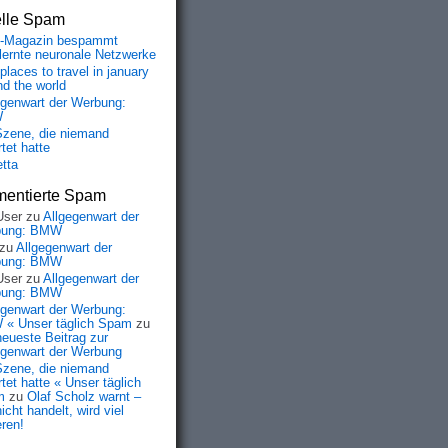
elle Spam
-Magazin bespammt
lernte neuronale Netzwerke
places to travel in january
nd the world
egenwart der Werbung:
W
Szene, die niemand
tet hatte
etta
entierte Spam
User
zu
Allgegenwart der
bung: BMW
zu
Allgegenwart der
bung: BMW
User
zu
Allgegenwart der
bung: BMW
egenwart der Werbung:
« Unser täglich Spam
zu
neueste Beitrag zur
egenwart der Werbung
Szene, die niemand
tet hatte « Unser täglich
m
zu
Olaf Scholz warnt –
icht handelt, wird viel
eren!