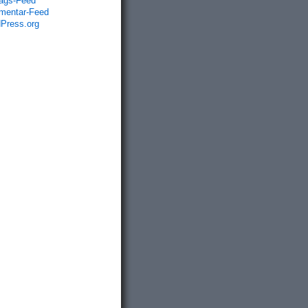
rags-Feed
entar-Feed
Press.org