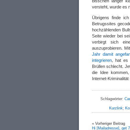
bisschen länger kl
versteht, wurde es 
Übrigens finde ic
Betrugssites gecod
hochzählenden Bull
Seite wieder bei se
verbirgt sich ei
auszuprobieren. Mi
Jahr damit angefa
integrieren
, hat es
Brüllen schlecht. Je
die Idee kommen, 
Internet-Kriminalit
Schlagwörter:
Ca
Kurzlink
;
Ko
« Vorheriger Beitrag
Hi [Mailadresse], get 