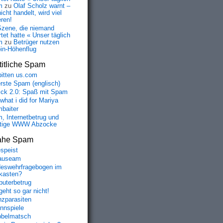
m
zu
Olaf Scholz warnt –
icht handelt, wird viel
eren!
Szene, die niemand
tet hatte « Unser täglich
m
zu
Betrüger nutzen
oin-Höhenflug
itliche Spam
bitten us.com
erste Spam (englisch)
fick 2.0: Spaß mit Spam
 what i did for Mariya
baiter
, Internetbetrug und
tige WWW Abzocke
ahe Spam
speist
auseam
eswehrfragebogen im
fkasten?
uterbetrug
geht so gar nicht!
nzparasiten
nnspiele
belmatsch