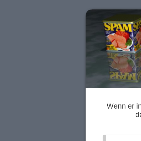
Wenn er i
d