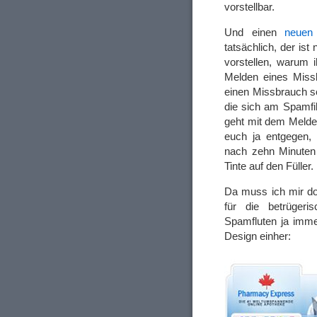
vorstellbar.
Und einen
neuen 
tatsächlich, der ist
vorstellen, warum
Melden eines Missb
einen Missbrauch s
die sich am Spamfil
geht mit dem Melden
euch ja entgegen,
nach zehn Minuten 
Tinte auf den Füller
Da muss ich mir do
für die betrügeri
Spamfluten ja imme
Design einher: