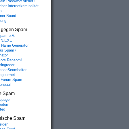
mein Passwort sicher?
ber Internetkriminalität
s
aner-Board
bung
s gegen Spam
spam e.V.
IN.EXE
 Name Generator
das Spam?
nator
ore Ransom!
hingradar
nceScambaiter
mgourmet
 Forum Spam
fonpaul
e Spam
epage
odon
lfed
nische Spam
lden