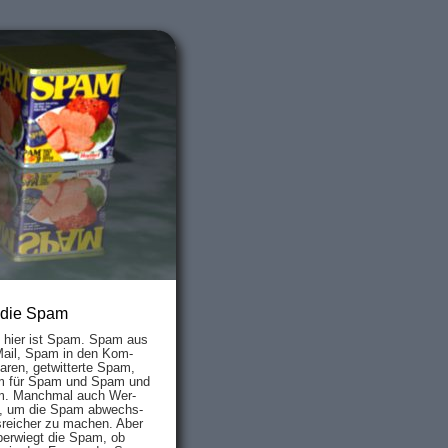
 die Spam
s hier ist Spam. Spam aus
Mail, Spam in den Kom­
aren, ge­twit­ter­te Spam,
 für Spam und Spam und
. Manch­mal auch Wer­
, um die Spam ab­wechs­
­reich­er zu mach­en. Aber
ber­wiegt die Spam, ob