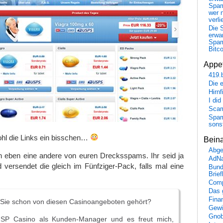
Spa
wer n
verli
Die 
erwar
Spa
Bitc
Appet
419.
Die 
Hirn
I did
Scam
Spam
sons
ohl die Links ein bisschen…
Bein
Abge
 eben eine andere von euren Drecksspams. Ihr seid ja
AdN
 versendet die gleich im Fünfziger-Pack, falls mal eine
Bund
Brie
Comp
Das 
Fina
ie schon von diesen Casinoangeboten gehört?
Gewi
Gnob
m SP Casino als Kunden-Manager und es freut mich,