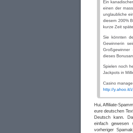
Ein kanadischer
einen der mass
unglaubliche ei
diesem 200% Bon
kurze Zeit späte
Sie könnten d
Gewinnerin se
Großgewinner 
dieses Bonusange
Spielen noch he
Jackpots in Mill
Casino manager
http://y.ahoo.it
Hui, Affiliate-Spamm
eure deutschen Tex
Deutsch kann. Daz
einfach gewesen s
vorheriger Spamak