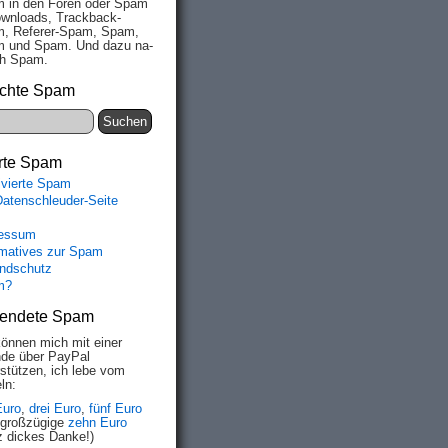
 in den Fo­ren oder Spam
wn­loads, Track­back-
, Re­fe­rer-Spam, Spam,
 und Spam. Und da­zu na­
ich Spam.
chte Spam
rte Spam
ivierte Spam
Datenschleuder-Seite
essum
rmatives zur Spam
ndschutz
m?
endete Spam
können mich mit einer
de über PayPal
rstützen, ich lebe vom
ln:
Euro
,
drei Euro
,
fünf Euro
 großzügige
zehn Euro
z dickes Danke!)