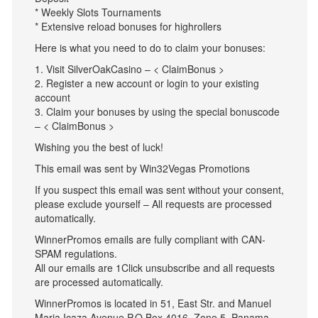
* Weekly Slots Tournaments
* Extensive reload bonuses for highrollers
Here is what you need to do to claim your bonuses:
1. Visit SilverOakCasino – < ClaimBonus >
2. Register a new account or login to your existing
account
3. Claim your bonuses by using the special bonuscode
– < ClaimBonus >
Wishing you the best of luck!
This email was sent by Win32Vegas Promotions
If you suspect this email was sent without your consent,
please exclude yourself – All requests are processed
automatically.
WinnerPromos emails are fully compliant with CAN-
SPAM regulations.
All our emails are 1Click unsubscribe and all requests
are processed automatically.
WinnerPromos is located in 51, East Str. and Manuel
Maria Icaza Avenue P.O.Box 4016, Zone 5, Panama