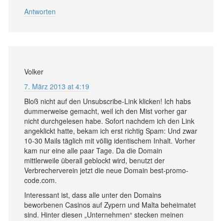
Antworten
Volker
7. März 2013 at 4:19
Bloß nicht auf den Unsubscribe-Link klicken! Ich habs
dummerweise gemacht, weil ich den Mist vorher gar
nicht durchgelesen habe. Sofort nachdem ich den Link
angeklickt hatte, bekam ich erst richtig Spam: Und zwar
10-30 Mails täglich mit völlig identischem Inhalt. Vorher
kam nur eine alle paar Tage. Da die Domain
mittlerweile überall geblockt wird, benutzt der
Verbrecherverein jetzt die neue Domain best-promo-
code.com.
Interessant ist, dass alle unter den Domains
beworbenen Casinos auf Zypern und Malta beheimatet
sind. Hinter diesen „Unternehmen“ stecken meinen