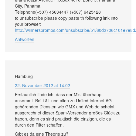
City, Panama
Telephone(+507) 45634447 (+507) 6425428
to unsubscribe please copy paste th following link into
your browser:
http://winnerspromos.com/unsubscribe/51/60d2706c101e7e
Antworten
Hamburg
22. November 2012 at 14:02
Erstaunlich finde ich, dass der Mist überhaupt
ankommt. Bei 1&1 und allen zu United Internet AG
gehörenden Diensten wie GMX und Web.de scheint
ausgerechnet dieser Spam-Versender großes Glück zu
haben, denn es sind praktisch die einzigen, die es
durch den Filter schaffen.
Gibt es da eine Theorie zu?