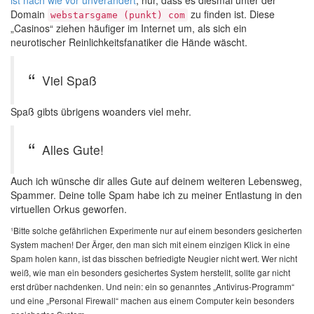
ist nach wie vor unverändert
, nur, dass es diesmal unter der
Domain
zu finden ist. Diese
webstarsgame (punkt) com
„Casinos“ ziehen häufiger im Internet um, als sich ein
neurotischer Reinlichkeitsfanatiker die Hände wäscht.
Viel Spaß
Spaß gibts übrigens woanders viel mehr.
Alles Gute!
Auch ich wünsche dir alles Gute auf deinem weiteren Lebensweg,
Spammer. Deine tolle Spam habe ich zu meiner Entlastung in den
virtuellen Orkus geworfen.
¹Bitte solche gefährlichen Experimente nur auf einem besonders gesicherten
System machen! Der Ärger, den man sich mit einem einzigen Klick in eine
Spam holen kann, ist das bisschen befriedigte Neugier nicht wert. Wer nicht
weiß, wie man ein besonders gesichertes System herstellt, sollte gar nicht
erst drüber nachdenken. Und nein: ein so genanntes „Antivirus-Programm“
und eine „Personal Firewall“ machen aus einem Computer kein besonders