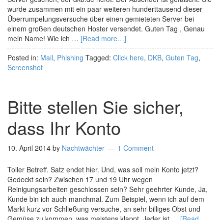
wurde zusammen mit ein paar weiteren hunderttausend dieser
Überrumpelungsversuche über einen gemieteten Server bei
einem großen deutschen Hoster versendet. Guten Tag , Genau
mein Name! Wie ich …
[Read more…]
Posted in:
Mail
,
Phishing
Tagged:
Click here
,
DKB
,
Guten Tag
,
Screenshot
Bitte stellen Sie sicher,
dass Ihr Konto
10. April 2014
by
Nachtwächter
1 Comment
Toller Betreff. Satz endet hier. Und, was soll mein Konto jetzt?
Gedeckt sein? Zwischen 17 und 19 Uhr wegen
Reinigungsarbeiten geschlossen sein? Sehr geehrter Kunde, Ja,
Kunde bin ich auch manchmal. Zum Beispiel, wenn ich auf dem
Markt kurz vor Schließung versuche, an sehr billiges Obst und
Gemüse zu kommen, was meistens klappt. Jeder ist …
[Read