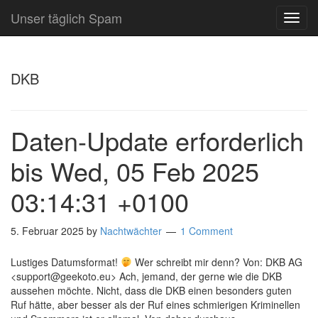
Unser täglich Spam
TOG
NAVI
DKB
Daten-Update erforderlich
bis Wed, 05 Feb 2025
03:14:31 +0100
5. Februar 2025
by
Nachtwächter
1 Comment
Lustiges Datumsformat!
Wer schreibt mir denn? Von: DKB AG
<support@geekoto.eu> Ach, jemand, der gerne wie die DKB
aussehen möchte. Nicht, dass die DKB einen besonders guten
Ruf hätte, aber besser als der Ruf eines schmierigen Kriminellen