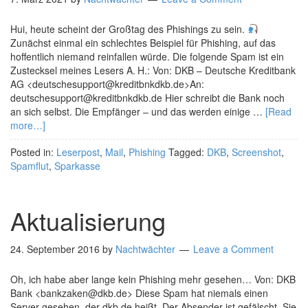
Hui, heute scheint der Großtag des Phishings zu sein.
Zunächst einmal ein schlechtes Beispiel für Phishing, auf das
hoffentlich niemand reinfallen würde. Die folgende Spam ist ein
Zustecksel meines Lesers A. H.: Von: DKB – Deutsche Kreditbank
AG <deutschesupport@kreditbnkdkb.de>An:
deutschesupport@kreditbnkdkb.de Hier schreibt die Bank noch
an sich selbst. Die Empfänger – und das werden einige …
[Read
more…]
Posted in:
Leserpost
,
Mail
,
Phishing
Tagged:
DKB
,
Screenshot
,
Spamflut
,
Sparkasse
Aktualisierung
24. September 2016
by
Nachtwächter
Leave a Comment
Oh, ich habe aber lange kein Phishing mehr gesehen… Von: DKB
Bank <bankzaken@dkb.de> Diese Spam hat niemals einen
Server gesehen, der dkb.de heißt. Der Absender ist gefälscht. Sie