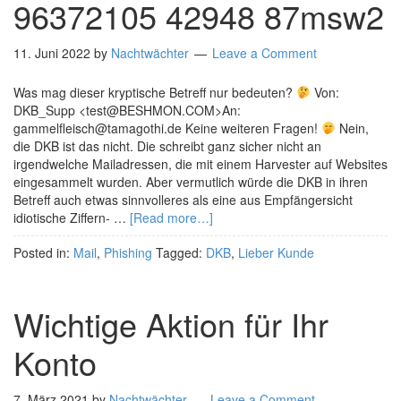
96372105 42948 87msw2
11. Juni 2022
by
Nachtwächter
Leave a Comment
Was mag dieser kryptische Betreff nur bedeuten?
Von:
DKB_Supp <test@BESHMON.COM>An:
gammelfleisch@tamagothi.de Keine weiteren Fragen!
Nein,
die DKB ist das nicht. Die schreibt ganz sicher nicht an
irgendwelche Mailadressen, die mit einem Harvester auf Websites
eingesammelt wurden. Aber vermutlich würde die DKB in ihren
Betreff auch etwas sinnvolleres als eine aus Empfängersicht
idiotische Ziffern- …
[Read more…]
Posted in:
Mail
,
Phishing
Tagged:
DKB
,
Lieber Kunde
Wichtige Aktion für Ihr
Konto
7. März 2021
by
Nachtwächter
Leave a Comment