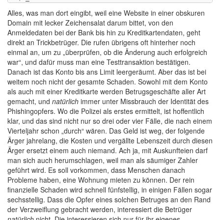
Alles, was man dort eingibt, weil eine Website in einer obskuren
Domain mit lecker Zeichensalat darum bittet, von den
Anmeldedaten bei der Bank bis hin zu Kreditkartendaten, geht
direkt an Trickbetrüger. Die rufen übrigens oft hinterher noch
einmal an, um zu „überprüfen, ob die Änderung auch erfolgreich
war“, und dafür muss man eine Testtransaktion bestätigen.
Danach ist das Konto bis ans Limit leergeräumt. Aber das ist bei
weitem noch nicht der gesamte Schaden. Sowohl mit dem Konto
als auch mit einer Kreditkarte werden Betrugsgeschäfte aller Art
gemacht, und
natürlich
immer unter Missbrauch der Identität des
Phishingopfers. Wo die Polizei als erstes ermittelt, ist hoffentlich
klar, und das sind nicht nur so drei oder vier Fälle, die nach einem
Vierteljahr schon „durch“ wären. Das Geld ist weg, der folgende
Ärger jahrelang, die Kosten und vergällte Lebenszeit durch diesen
Ärger ersetzt einem auch niemand. Ach ja, mit Auskunfteien darf
man sich auch herumschlagen, weil man als säumiger Zahler
geführt wird. Es soll vorkommen, dass Menschen danach
Probleme haben, eine Wohnung mieten zu können. Der rein
finanzielle Schaden wird schnell fünfstellig, in einigen Fällen sogar
sechsstellig. Dass die Opfer eines solchen Betruges an den Rand
der Verzweiflung gebracht werden, interessiert die Betrüger
natürlich
nicht. Die interessieren sich nur für ihr eigenes