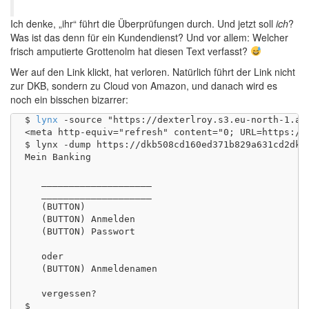
Ich denke, „ihr“ führt die Überprüfungen durch. Und jetzt soll
ich
?
Was ist das denn für ein Kundendienst? Und vor allem: Welcher
frisch amputierte Grottenolm hat diesen Text verfasst?
Wer auf den Link klickt, hat verloren. Natürlich führt der Link nicht
zur DKB, sondern zu Cloud von Amazon, und danach wird es
noch ein bisschen bizarrer:
$ 
lynx
 -source "https://dexterlroy.s3.eu-north-1.am
<meta http-equiv="refresh" content="0; URL=https://d
$ lynx -dump https://dkb508cd160ed371b829a631cd2dkb
Mein Banking

   ____________________

   ____________________

   (BUTTON)

   (BUTTON) Anmelden

   (BUTTON) Passwort

   oder

   (BUTTON) Anmeldenamen

   vergessen?
