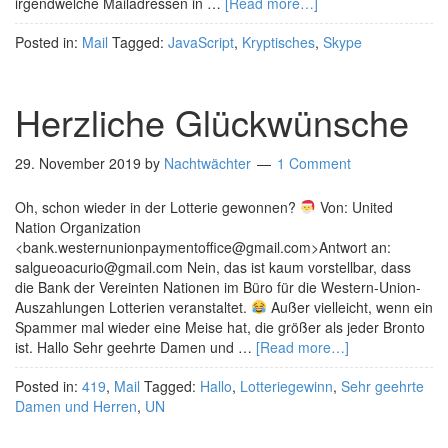
irgendwelche Mailadressen in …
[Read more…]
Posted in:
Mail
Tagged:
JavaScript
,
Kryptisches
,
Skype
Herzliche Glückwünsche
29. November 2019
by
Nachtwächter
1 Comment
Oh, schon wieder in der Lotterie gewonnen?
Von: United
Nation Organization
<bank.westernunionpaymentoffice@gmail.com>Antwort an:
salgueoacurio@gmail.com Nein, das ist kaum vorstellbar, dass
die Bank der Vereinten Nationen im Büro für die Western-Union-
Auszahlungen Lotterien veranstaltet.
Außer vielleicht, wenn ein
Spammer mal wieder eine Meise hat, die größer als jeder Bronto
ist. Hallo Sehr geehrte Damen und …
[Read more…]
Posted in:
419
,
Mail
Tagged:
Hallo
,
Lotteriegewinn
,
Sehr geehrte
Damen und Herren
,
UN