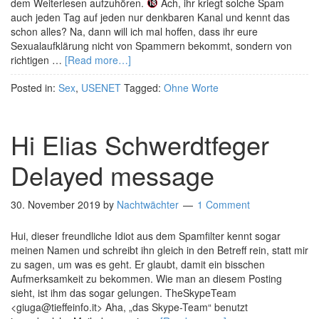
dem Weiterlesen aufzuhören.
Ach, ihr kriegt solche Spam
auch jeden Tag auf jeden nur denkbaren Kanal und kennt das
schon alles? Na, dann will ich mal hoffen, dass ihr eure
Sexualaufklärung nicht von Spammern bekommt, sondern von
richtigen …
[Read more…]
Posted in:
Sex
,
USENET
Tagged:
Ohne Worte
Hi Elias Schwerdtfeger
Delayed message
30. November 2019
by
Nachtwächter
1 Comment
Hui, dieser freundliche Idiot aus dem Spamfilter kennt sogar
meinen Namen und schreibt ihn gleich in den Betreff rein, statt mir
zu sagen, um was es geht. Er glaubt, damit ein bisschen
Aufmerksamkeit zu bekommen. Wie man an diesem Posting
sieht, ist ihm das sogar gelungen. TheSkypeTeam
<giuga@tieffeinfo.it> Aha, „das Skype-Team“ benutzt