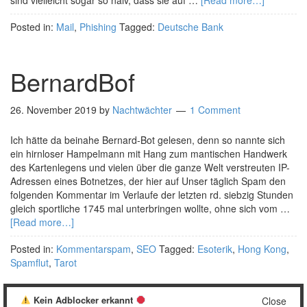
sind vielleicht sogar so naiv, dass sie auf …
[Read more…]
Posted in:
Mail
,
Phishing
Tagged:
Deutsche Bank
BernardBof
26. November 2019
by
Nachtwächter
1 Comment
Ich hätte da beinahe Bernard-Bot gelesen, denn so nannte sich
ein hirnloser Hampelmann mit Hang zum mantischen Handwerk
des Kartenlegens und vielen über die ganze Welt verstreuten IP-
Adressen eines Botnetzes, der hier auf Unser täglich Spam den
folgenden Kommentar im Verlaufe der letzten rd. siebzig Stunden
gleich sportliche 1745 mal unterbringen wollte, ohne sich vom …
[Read more…]
Posted in:
Kommentarspam
,
SEO
Tagged:
Esoterik
,
Hong Kong
,
Spamflut
,
Tarot
Kein Adblocker erkannt
Close