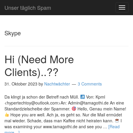
Unser täglich Spam
TOG
NAVI
Skype
Hi (Need More
Clients)..??
31. Oktober 2023
by
Nachtwächter
3 Comments
Da klingt ja schon der Betreff nach Müll.
Von: Kpml
<hypertechtoy@outlook.com>An: Admin@tamagothi.de An eine
Standardzielscheibe der Spammer.
Hello, Genau mein Name!
Hope you are well. Ach ja, es geht so. Nur die Mail ermüdet
mal wieder. Schade, dass man Kaffee nicht heiraten kann.
I
was examining your www.tamagothi.de and see you …
[Read
more…]