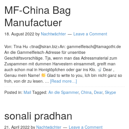
MF-China Bag
Manufactuer
18. August 2022
by
Nachtwächter
Leave a Comment
Von: Tina Hu <tina@siran.biz>An: gammelfleisch@tamagothi.de
An die Gammelfleisch-Adresse für unseriöse
Geschäftsvorschläge. Tja, wenn man das Adressmaterial zum
Zuspammen mit dummen Harvestern einsammelt, greift man
auch schon mal in Honigtöpfchen oder gar ins Klo.
Dear ,
Genau mein Name!
Glad to write to you, Ich bin nicht ganz so
froh, von dir zu lesen. …
[Read more…]
Posted in:
Mail
Tagged:
An die Spammer
,
China
,
Dear
,
Skype
sonali pradhan
21. April 2022
by
Nachtwächter
Leave a Comment