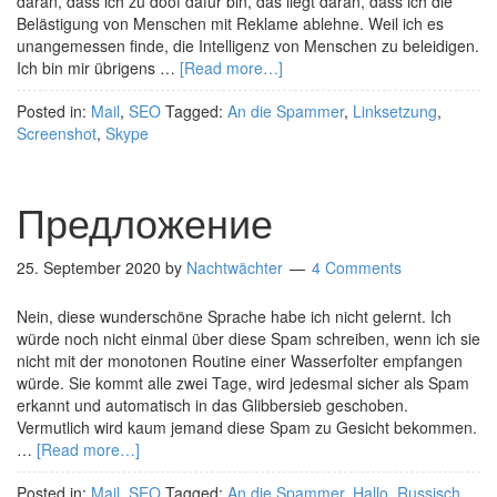
daran, dass ich zu doof dafür bin, das liegt daran, dass ich die
Belästigung von Menschen mit Reklame ablehne. Weil ich es
unangemessen finde, die Intelligenz von Menschen zu beleidigen.
Ich bin mir übrigens …
[Read more…]
Posted in:
Mail
,
SEO
Tagged:
An die Spammer
,
Linksetzung
,
Screenshot
,
Skype
Предложение
25. September 2020
by
Nachtwächter
4 Comments
Nein, diese wunderschöne Sprache habe ich nicht gelernt. Ich
würde noch nicht einmal über diese Spam schreiben, wenn ich sie
nicht mit der monotonen Routine einer Wasserfolter empfangen
würde. Sie kommt alle zwei Tage, wird jedesmal sicher als Spam
erkannt und automatisch in das Glibbersieb geschoben.
Vermutlich wird kaum jemand diese Spam zu Gesicht bekommen.
…
[Read more…]
Posted in:
Mail
,
SEO
Tagged:
An die Spammer
,
Hallo
,
Russisch
,