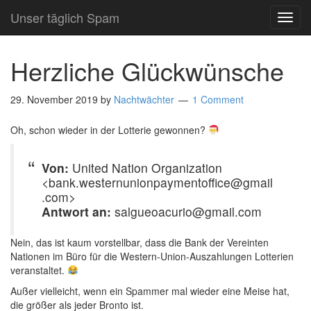
Unser täglich Spam
TOG
NAVI
Herzliche Glückwünsche
29. November 2019
by
Nachtwächter
1 Comment
Oh, schon wieder in der Lotterie gewonnen?
Von:
United Nation Organization
<bank.westernunionpaymentoffice@gmail
.com>
Antwort an:
salgueoacurio@gmail.com
Nein, das ist kaum vorstellbar, dass die Bank der Vereinten
Nationen im Büro für die Western-Union-Auszahlungen Lotterien
veranstaltet.
Außer vielleicht, wenn ein Spammer mal wieder eine Meise hat,
die größer als jeder Bronto ist.