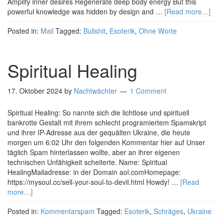
Amplify inner desires Regenerate deep body energy But this
powerful knowledge was hidden by design and …
[Read more…]
Posted in:
Mail
Tagged:
Bullshit
,
Esoterik
,
Ohne Worte
Spiritual Healing
17. Oktober 2024
by
Nachtwächter
1 Comment
Spiritual Healing: So nannte sich die lichtlose und spirituell
bankrotte Gestalt mit ihrem schlecht programiertem Spamskript
und ihrer IP-Adresse aus der gequälten Ukraine, die heute
morgen um 6:02 Uhr den folgenden Kommentar hier auf Unser
täglich Spam hinterlassen wollte, aber an ihrer eigenen
technischen Unfähigkeit scheiterte. Name: Spiritual
HealingMailadresse: in der Domain aol.comHomepage:
https://mysoul.cc/sell-your-soul-to-devil.html Howdy! …
[Read
more…]
Posted in:
Kommentarspam
Tagged:
Esoterik
,
Schräges
,
Ukraine