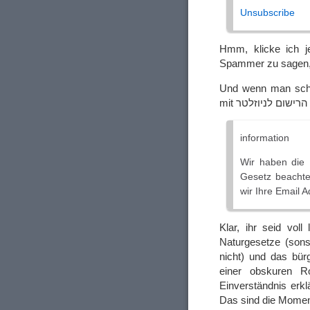
Unsubscribe
Hmm, klicke ich je
Spammer zu sagen,
Und wenn man scho
information
Wir haben die
Gesetz beachte
wir Ihre Email 
Klar, ihr seid voll
Naturgesetze (sons
nicht) und das bürg
einer obskuren Ro
Einverständnis erk
Das sind die Momen