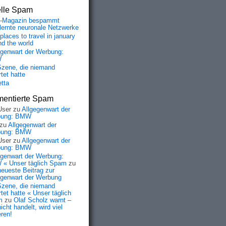
elle Spam
-Magazin bespammt
lernte neuronale Netzwerke
places to travel in january
nd the world
egenwart der Werbung:
W
Szene, die niemand
tet hatte
etta
entierte Spam
User
zu
Allgegenwart der
bung: BMW
zu
Allgegenwart der
bung: BMW
User
zu
Allgegenwart der
bung: BMW
egenwart der Werbung:
« Unser täglich Spam
zu
neueste Beitrag zur
egenwart der Werbung
Szene, die niemand
tet hatte « Unser täglich
m
zu
Olaf Scholz warnt –
icht handelt, wird viel
eren!