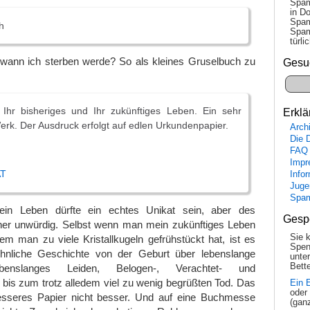
Spam
in Do
Spam
h
Spam
tür­l
, wann ich sterben werde? So als kleines Gruselbuch zu
Gesu
Ihr bisheriges und Ihr zukünftiges Leben. Ein sehr
Erklä
erk. Der Ausdruck erfolgt auf edlen Urkundenpapier.
Arch
Die 
FAQ
Impr
AT
Info
Juge
Spa
ein Leben dürfte ein echtes Unikat sein, aber des
Gesp
er unwürdig. Selbst wenn man mein zukünftiges Leben
Sie 
m man zu viele Kristallkugeln gefrühstückt hat, ist es
Spen
öhnliche Geschichte von der Geburt über lebenslange
unte
Bette
enslanges Leiden, Belogen-, Verachtet- und
bis zum trotz alledem viel zu wenig begrüßten Tod. Das
Ein 
oder
esseres Papier nicht besser. Und auf eine Buchmesse
(gan