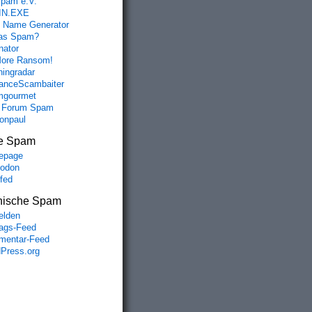
spam e.V.
IN.EXE
 Name Generator
das Spam?
nator
ore Ransom!
hingradar
nceScambaiter
mgourmet
 Forum Spam
fonpaul
e Spam
epage
odon
lfed
nische Spam
lden
rags-Feed
entar-Feed
Press.org