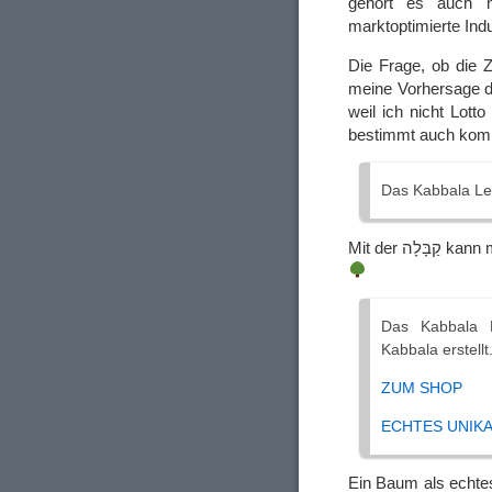
gehört es auch 
marktoptimierte Indu
Die Frage, ob die 
meine Vorhersage de
weil ich nicht Lotto
bestimmt auch komi
Das Kabbala L
Mit der 
Das Kabbala 
Kabbala erstell
ZUM SHOP
ECHTES UNIK
Ein Baum als echtes