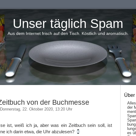
Unser täglich Spam
Aus dem Internet frisch auf den Tisch. Köstlich und aromatisch.
Über
Zeitbuch von der Buchmesse
Alle
der 
Donnerstag, 22. Oktober 2020, 13:20 Uhr
men­t
Spam
Spam
bung
ist, weiß ich ja, aber was ein Zeitbuch sein soll, ist
lungs
erne ich darin etwa, die Uhr abzulesen?
es ü