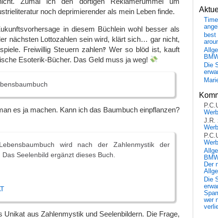
nicht. Zumal ich den dortigen Reklamerummel um
Aktu
strieliteratur noch deprimierender als mein Leben finde.
Time
ange
Zukunftsvorhersage in diesem Büchlein wohl besser als
best 
r nächsten Lottozahlen sein wird, klärt sich… gar nicht,
arou
 spiele. Freiwillig Steuern zahlen‽ Wer so blöd ist, kauft
Allg
BM
sche Esoterik-Bücher. Das Geld muss ja weg!
Die 
erwar
Mari
ebensbaumbuch
Komm
P.C.
קַבָּלָה kann man es ja machen. Kann ich das Baumbuch einpflanzen?
Wer
J.R.
Wer
P.C.
Wer
Lebensbaumbuch wird nach der Zahlenmystik der
Allg
t. Das Seelenbild ergänzt dieses Buch.
BMW 
Der 
Allg
Die 
erwar
AT
Spa
wer n
verli
 Unikat aus Zahlenmystik und Seelenbildern. Die Frage,