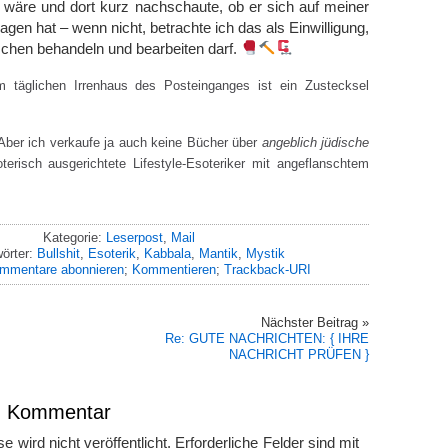
 wäre und dort kurz nachschaute, ob er sich auf meiner
ragen hat – wenn nicht, betrachte ich das als Einwilligung,
sschen behandeln und bearbeiten darf.
täglichen Irrenhaus des Posteinganges ist ein Zustecksel
 Aber ich verkaufe ja auch keine Bücher über
angeblich jüdische
erisch ausgerichtete Lifestyle-Esoteriker mit angeflanschtem
Kategorie:
Leserpost
,
Mail
örter:
Bullshit
,
Esoterik
,
Kabbala
,
Mantik
,
Mystik
mmentare abonnieren
;
Kommentieren
;
Trackback-URI
Nächster Beitrag »
Re: GUTE NACHRICHTEN: { IHRE
NACHRICHT PRÜFEN }
en Kommentar
 wird nicht veröffentlicht.
Erforderliche Felder sind mit