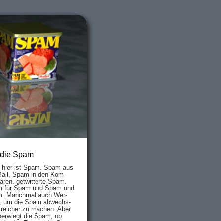
 die Spam
s hier ist Spam. Spam aus
Mail, Spam in den Kom­
aren, ge­twit­ter­te Spam,
 für Spam und Spam und
. Manch­mal auch Wer­
, um die Spam ab­wechs­
­reich­er zu mach­en. Aber
ber­wiegt die Spam, ob