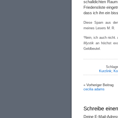
schalldichten Raum
Friedensliste einget
dass ich ihn ein bi
Diese Spam aus dem 
meines Lesers M. R.
¹Nein, ich auch nicht.
Mystik
an höchst exot
Geldbeutel.
Schlagw
Kurzlink
;
Ko
« Vorheriger Beitrag
cecilia adams
Schreibe ein
Deine E-Mail-Adresse