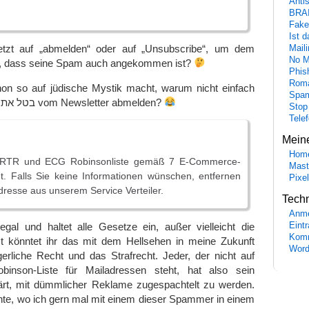
Anti
BRA
Fake
Ist 
tzt auf „abmelden“ oder auf „
Unsubscribe
“, um dem
Maili
No M
 dass seine Spam auch angekommen ist?
Phis
Roma
n so auf jüdische Mystik macht, warum nicht einfach
Spa
mit בטל את הרישום לניוזלטר vom Newsletter abmelden?
Stop
Tele
Mein
Hom
 RTR und ECG Robinsonliste gemäß 7 E-Commerce-
Mast
t. Falls Sie keine Informationen wünschen, entfernen
Pixe
Adresse aus unserem Service Verteiler.
Tech
Anme
 legal und haltet alle Gesetze ein, außer vielleicht die
Eint
Komm
t könntet ihr das mit dem Hellsehen in meine Zukunft
Word
erliche Recht und das Strafrecht. Jeder, der nicht auf
binson-Liste für Mailadressen steht, hat also sein
lärt, mit dümmlicher Reklame zugespachtelt zu werden.
te, wo ich gern mal mit einem dieser Spammer in einem