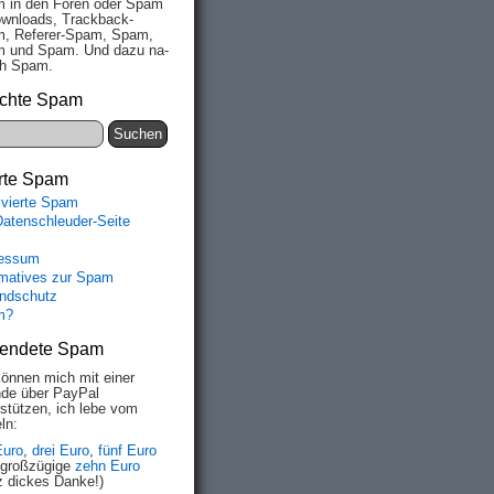
 in den Fo­ren oder Spam
wn­loads, Track­back-
, Re­fe­rer-Spam, Spam,
 und Spam. Und da­zu na­
ich Spam.
chte Spam
rte Spam
ivierte Spam
Datenschleuder-Seite
essum
rmatives zur Spam
ndschutz
m?
endete Spam
können mich mit einer
de über PayPal
rstützen, ich lebe vom
ln:
Euro
,
drei Euro
,
fünf Euro
 großzügige
zehn Euro
z dickes Danke!)