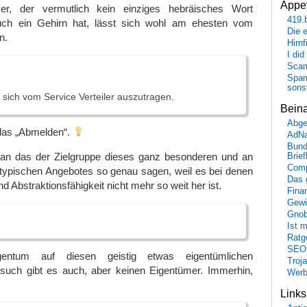
Appet
r, der vermutlich kein einziges hebräisches Wort
419.
auch ein Gehirn hat, lässt sich wohl am ehesten vom
Die 
n.
Hirn
I did
Scam
Spam
sons
 sich vom Service Verteiler auszutragen.
Bein
Abge
 das „Abmelden“.
AdN
Bund
an das der Zielgruppe dieses ganz besonderen und an
Brie
Comp
mtypischen Angebotes so genau sagen, weil es bei denen
Das 
d Abstraktionsfähigkeit nicht mehr so weit her ist.
Fina
Gewi
Gnob
Ist 
Ratge
SEO
gentum auf diesen geistig etwas eigentümlichen
Troj
uch gibt es auch, aber keinen Eigentümer. Immerhin,
Wer
Link