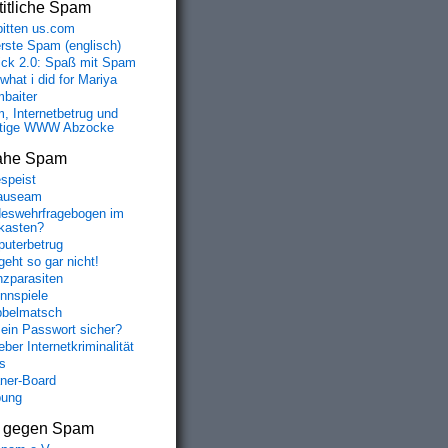
itliche Spam
bitten us.com
erste Spam (englisch)
fick 2.0: Spaß mit Spam
 what i did for Mariya
baiter
, Internetbetrug und
tige WWW Abzocke
ahe Spam
speist
auseam
eswehrfragebogen im
fkasten?
uterbetrug
geht so gar nicht!
nzparasiten
nnspiele
belmatsch
mein Passwort sicher?
ber Internetkriminalität
s
aner-Board
bung
s gegen Spam