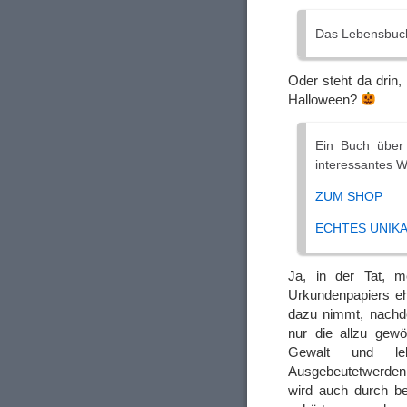
Das Lebensbuc
Oder steht da drin
Halloween?
Ein Buch über 
interessantes W
ZUM SHOP
ECHTES UNIK
Ja, in der Tat, m
Urkundenpapiers eh
dazu nimmt, nachde
nur die allzu gew
Gewalt und leb
Ausgebeutetwerden 
wird auch durch b