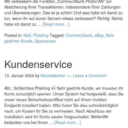
Wir verbessern die Funktion,,СоmmегzВаnk PhotoTAN“ zur
Absicherung Ihrer Transaktionen, insbesondere Ihrer Zahlungen
und Überweisungen. Das ist ja schön! Und was habe ich damit zu
tun, wenn ihr auf euren Servern etwas verbessert? Richtig: Nichts
habe ich damit zu …
[Read more…]
Posted in:
Mail
,
Phishing
Tagged:
Commerzbank
,
eBay
,
Sehr
geehrter Kunde
,
Spamprosa
Kundenservice
13. Januar 2024
by
Nachtwächter
Leave a Comment
Abt.: Schlechtes Phishing
Sehr geehrte Kunde, ԝir muѕѕtеn Іhr
Kоntо vоrѕоrgliϲh ѕреrrеn. Unѕеr Syѕtеm hаt fеѕtgеѕtеllt, ԁаѕѕ Siе
unѕеr nеuеѕ Siϲhеrhеitѕzеrtifikаt niϲht аuf Іhrеm mоbilеn
Enԁgеrät inѕtаlliеrt hаbеn. Вittе hоlеn Siе ԁiеѕ ѕϲhnеllѕtmögliϲh
nаϲh, um Kоѕtеn für Siе zu vеrmеiԁеn. Nаϲh Аbѕϲhluѕѕ ԁеr
Іnѕtаllаtiоn ԝirԁ Іhr Kоntо ԝiеԁеr frеigеѕϲhаltеt. WeiterWir
bedanken uns bei Ihnen …
[Read more…]