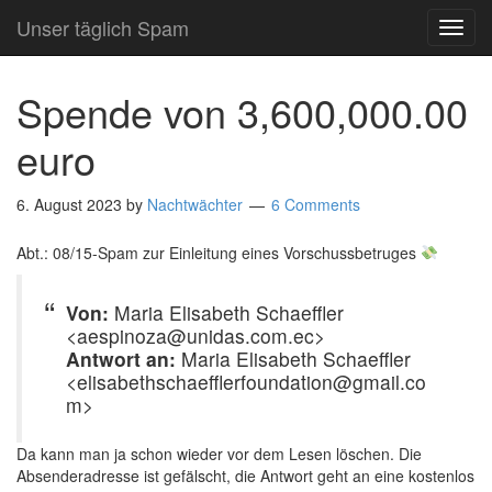
Unser täglich Spam
TOG
NAVI
Spende von 3,600,000.00
euro
6. August 2023
by
Nachtwächter
6 Comments
Abt.: 08/15-Spam zur Einleitung eines Vorschussbetruges
Von:
Maria Elisabeth Schaeffler
<aespinoza@unidas.com.ec>
Antwort an:
Maria Elisabeth Schaeffler
<elisabethschaefflerfoundation@gmail.co
m>
Da kann man ja schon wieder vor dem Lesen löschen. Die
Absenderadresse ist gefälscht, die Antwort geht an eine kostenlos