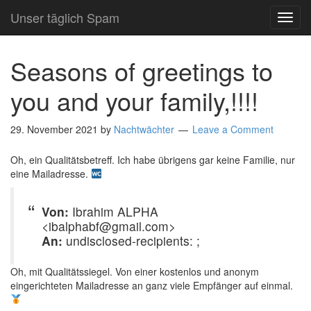
Unser täglich Spam
TOG
NAVI
Seasons of greetings to
you and your family,!!!!
29. November 2021
by
Nachtwächter
Leave a Comment
Oh, ein Qualitätsbetreff. Ich habe übrigens gar keine Familie, nur
eine Mailadresse.
Von:
Ibrahim ALPHA
<ibalphabf@gmail.com>
An:
undisclosed-recipients: ;
Oh, mit Qualitätssiegel. Von einer kostenlos und anonym
eingerichteten Mailadresse an ganz viele Empfänger auf einmal.