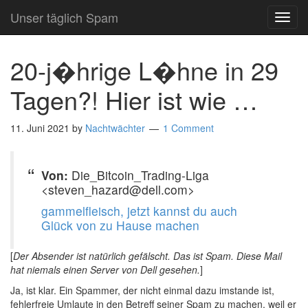
Unser täglich Spam
TOG
NAVI
20-j�hrige L�hne in 29
Tagen?! Hier ist wie …
11. Juni 2021
by
Nachtwächter
1 Comment
Von:
Die_Bitcoin_Trading-Liga
<steven_hazard@dell.com>
gammelfleisch, jetzt kannst du auch
Glück von zu Hause machen
[
Der Absender ist natürlich gefälscht. Das ist Spam. Diese Mail
hat niemals einen Server von Dell gesehen.
]
Ja, ist klar. Ein Spammer, der nicht einmal dazu imstande ist,
fehlerfreie Umlaute in den Betreff seiner Spam zu machen, weil er