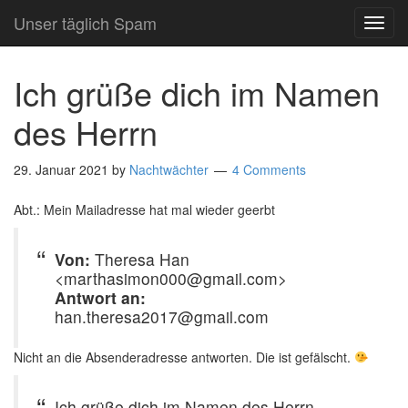
Unser täglich Spam
TOG
NAVI
Ich grüße dich im Namen
des Herrn
29. Januar 2021
by
Nachtwächter
4 Comments
Abt.: Mein Mailadresse hat mal wieder geerbt
Von:
Theresa Han
<marthasimon000@gmail.com>
Antwort an:
han.theresa2017@gmail.com
Nicht an die Absenderadresse antworten. Die ist gefälscht.
Ich grüße dich im Namen des Herrn