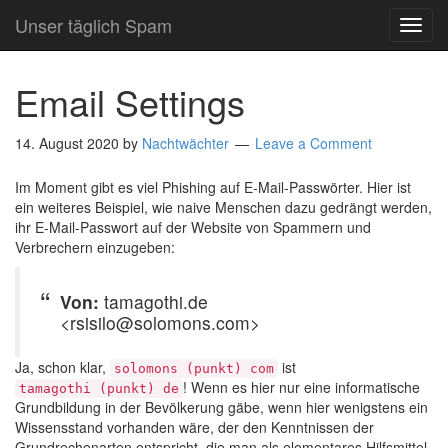
Unser täglich Spam
TOG
NAVI
Email Settings
14. August 2020
by
Nachtwächter
Leave a Comment
Im Moment gibt es viel Phishing auf E-Mail-Passwörter. Hier ist
ein weiteres Beispiel, wie naive Menschen dazu gedrängt werden,
ihr E-Mail-Passwort auf der Website von Spammern und
Verbrechern einzugeben:
Von:
tamagothi.de
<rsisilo@solomons.com>
Ja, schon klar,
ist
solomons (punkt) com
! Wenn es hier nur eine informatische
tamagothi (punkt) de
Grundbildung in der Bevölkerung gäbe, wenn hier wenigstens ein
Wissensstand vorhanden wäre, der den Kenntnissen der
Grundrechenarten entspricht, die man als elementares Hilfsmittel