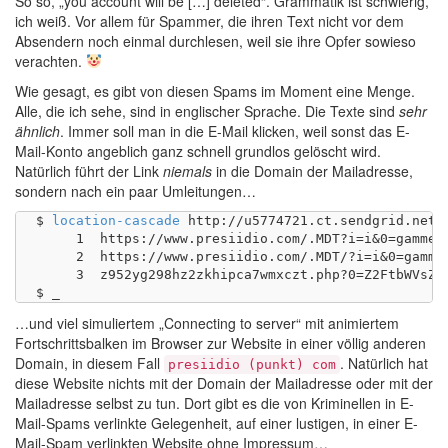
So so, „
you account will be […] deleted“. Grammatik ist schwierig,
ich weiß. Vor allem für Spammer, die ihren Text nicht vor dem
Absendern noch einmal durchlesen, weil sie ihre Opfer sowieso
verachten.
Wie gesagt, es gibt von diesen Spams im Moment eine Menge.
Alle, die ich sehe, sind in englischer Sprache. Die Texte sind
sehr
ähnlich
. Immer soll man in die E-Mail klicken, weil sonst das E-
Mail-Konto angeblich ganz schnell grundlos gelöscht wird.
Natürlich führt der Link
niemals
in die Domain der Mailadresse,
sondern nach ein paar Umleitungen…
$ 
location-cascade
 http://u5774721.ct.sendgrid.net/
     1	https://www.presiidio.com/.MDT?i=i&0=gammelfleisch@tamagothi.de

     2	https://www.presiidio.com/.MDT/?i=i&0=gammelfleisch@tamagothi.de

     3	z952yg298hz2zkhipca7wmxczt.php?0=Z2FtbWVsZmxlaXNjaEB0YW1hZ290aGkuZGU=&.verify??guce_referrer=aHR0cHM6Ly9sb2dpbi55YWhvby5jb20v&guce_referrer_sig=AQAAABA99NmGR9iNQOyU5mI3ASjQfYjcPATD_A8modgjxpNXYNmo8n5zxdi8EZV7GFYPzoSc_RpMz0hYfdCk0OLmxnMB6tpfZnd5ENcxTcI3e56K0Vz3pSL6PoIoDveE6VV6vAiBzqdjcYAbAHdiaf7gx2w9XRGmCh4orbe2VcZO9aN_

…und viel simuliertem „Connecting to server“ mit animiertem
Fortschrittsbalken im Browser zur Website in einer völlig anderen
Domain, in diesem Fall
. Natürlich hat
presiidio (punkt) com
diese Website nichts mit der Domain der Mailadresse oder mit der
Mailadresse selbst zu tun. Dort gibt es die von Kriminellen in E-
Mail-Spams verlinkte Gelegenheit, auf einer lustigen, in einer E-
Mail-Spam verlinkten Website ohne Impressum…