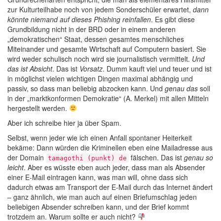
zur Kulturteilhabe noch von jedem Sonderschüler erwartet,
dann
könnte niemand auf dieses Phishing reinfallen
. Es gibt diese
Grundbildung nicht in der BRD oder in einem anderen
„demokratischen“ Staat, dessen gesamtes menschliches
Miteinander und gesamte Wirtschaft auf Computern basiert. Sie
wird weder schulisch noch wird sie journalistisch vermittelt.
Und
das ist Absicht
. Das ist
Vorsatz
. Dumm kauft viel und teuer und ist
in möglichst vielen wichtigen Dingen maximal abhängig und
passiv, so dass man beliebig abzocken kann. Und
genau das
soll
in der „marktkonformen Demokratie“ (A. Merkel) mit allen Mitteln
hergestellt werden.
Aber ich schreibe hier ja über Spam.
Selbst, wenn jeder wie ich einen Anfall spontaner Heiterkeit
bekäme: Dann würden die Kriminellen eben eine Mailadresse aus
der Domain
fälschen. Das ist
genau so
tamagothi (punkt) de
leicht
. Aber es wüsste eben auch jeder, dass man als Absender
einer E-Mail eintragen kann, was man will, ohne dass sich
dadurch etwas am Transport der E-Mail durch das Internet ändert
– ganz ähnlich, wie man auch auf einen Briefumschlag jeden
beliebigen Absender schreiben kann, und der Brief kommt
trotzdem an. Warum sollte er auch nicht?