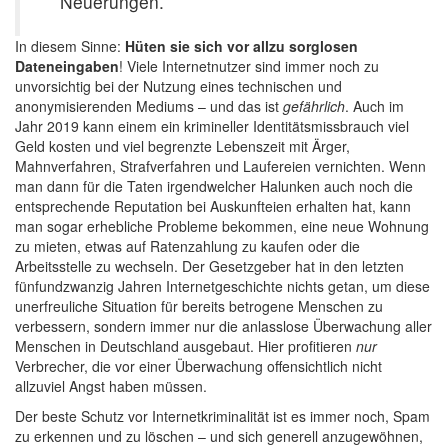
Neuerungen.
In diesem Sinne:
Hüten sie sich vor allzu sorglosen
Dateneingaben
! Viele Internetnutzer sind immer noch zu
unvorsichtig bei der Nutzung eines technischen und
anonymisierenden Mediums – und das ist
gefährlich
. Auch im
Jahr 2019 kann einem ein krimineller Identitätsmissbrauch viel
Geld kosten und viel begrenzte Lebenszeit mit Ärger,
Mahnverfahren, Strafverfahren und Laufereien vernichten. Wenn
man dann für die Taten irgendwelcher Halunken auch noch die
entsprechende Reputation bei Auskunfteien erhalten hat, kann
man sogar erhebliche Probleme bekommen, eine neue Wohnung
zu mieten, etwas auf Ratenzahlung zu kaufen oder die
Arbeitsstelle zu wechseln. Der Gesetzgeber hat in den letzten
fünfundzwanzig Jahren Internetgeschichte nichts getan, um diese
unerfreuliche Situation für bereits betrogene Menschen zu
verbessern, sondern immer nur die anlasslose Überwachung aller
Menschen in Deutschland ausgebaut. Hier profitieren
nur
Verbrecher, die vor einer Überwachung offensichtlich nicht
allzuviel Angst haben müssen.
Der beste Schutz vor Internetkriminalität ist es immer noch, Spam
zu erkennen und zu löschen – und sich generell anzugewöhnen,