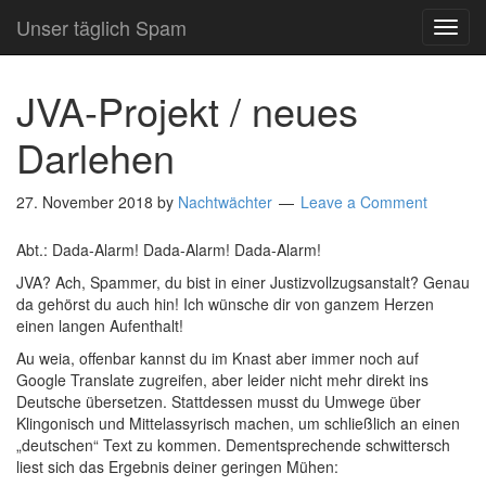
Unser täglich Spam
TOG
NAVI
JVA-Projekt / neues
Darlehen
27. November 2018
by
Nachtwächter
Leave a Comment
Abt.: Dada-Alarm! Dada-Alarm! Dada-Alarm!
JVA? Ach, Spammer, du bist in einer Justizvollzugsanstalt? Genau
da gehörst du auch hin! Ich wünsche dir von ganzem Herzen
einen langen Aufenthalt!
Au weia, offenbar kannst du im Knast aber immer noch auf
Google Translate zugreifen, aber leider nicht mehr direkt ins
Deutsche übersetzen. Stattdessen musst du Umwege über
Klingonisch und Mittelassyrisch machen, um schließlich an einen
„deutschen“ Text zu kommen. Dementsprechende schwittersch
liest sich das Ergebnis deiner geringen Mühen: