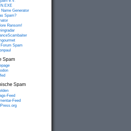
spam e.V.
IN.EXE
 Name Generator
das Spam?
nator
ore Ransom!
hingradar
nceScambaiter
mgourmet
 Forum Spam
fonpaul
e Spam
epage
odon
lfed
nische Spam
lden
rags-Feed
entar-Feed
Press.org