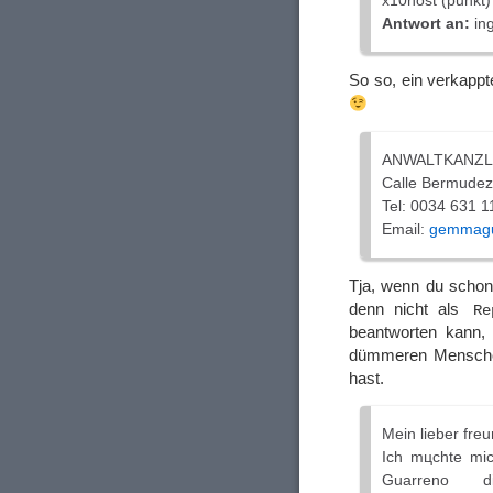
x10host (punkt
Antwort an:
ing
So so, ein verkapp
ANWALTKANZL
Calle Bermudez
Tel: 0034 631 1
Email:
gemmagua
Tja, wenn du schon
denn nicht als
Re
beantworten kann, 
dümmeren Menschen 
hast.
Mein lieber freu
Ich mцchte mi
Guarreno d