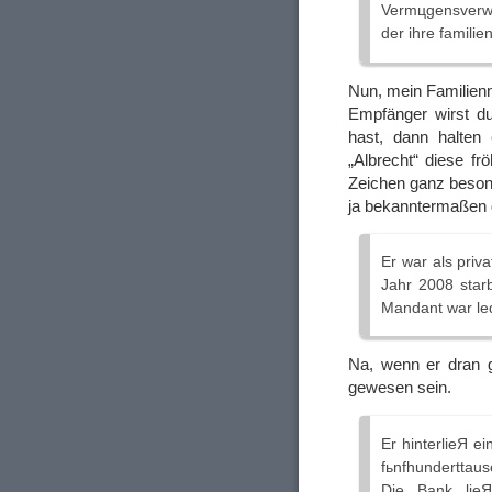
Vermцgensverwa
der ihre familie
Nun, mein Familienna
Empfänger wirst d
hast, dann halten
„Albrecht“ diese frö
Zeichen ganz besond
ja bekanntermaßen d
Er war als priv
Jahr 2008 star
Mandant war led
Na, wenn er dran g
gewesen sein.
Er hinterlieЯ 
fьnfhunderttaus
Die Bank lieЯ