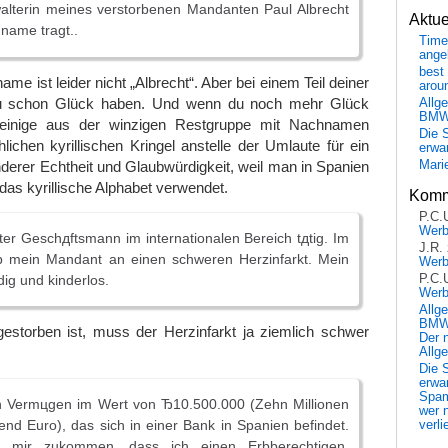
lterin meines verstorbenen Mandanten Paul Albrecht
Aktu
nname tragt..
Time
ange
best 
me ist leider nicht „Albrecht“. Aber bei einem Teil deiner
arou
u schon Glück haben. Und wenn du noch mehr Glück
Allg
BM
 einige aus der winzigen Restgruppe mit Nachnamen
Die 
hlichen kyrillischen Kringel anstelle der Umlaute für ein
erwar
erer Echtheit und Glaubwürdigkeit, weil man in Spanien
Mari
as kyrillische Alphabet verwendet.
Komm
P.C.
Wer
ater Geschдftsmann im internationalen Bereich tдtig. Im
J.R.
b mein Mandant an einen schweren Herzinfarkt. Mein
Wer
ig und kinderlos.
P.C.
Wer
Allg
BMW 
estorben ist, muss der Herzinfarkt ja ziemlich schwer
Der 
Allg
Die 
erwar
Spa
ein Vermцgen im Wert von Ђ10.500.000 (Zehn Millionen
wer n
end Euro), das sich in einer Bank in Spanien befindet.
verli
 mir zukommen, dass ich einen Erbberechtigen,