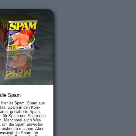
 die Spam
s hier ist Spam. Spam aus
Mail, Spam in den Kom­
aren, ge­twit­ter­te Spam,
 für Spam und Spam und
. Manch­mal auch Wer­
, um die Spam ab­wechs­
­reich­er zu mach­en. Aber
ber­wiegt die Spam, ob