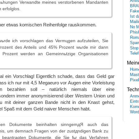
Anti
mьhungen Verwandte meines verstorbenen Mandanten
BRA
 erfolglos.
Fake
Ist 
Maili
einer etwas komischen Reihenfolge rauskommen.
No M
Phis
Roma
wьrde ich vorschlagen das Vermцgen aufzuteilen, Sie
Spa
rozent des Anteils und 45% Prozent wьrde mir dann
Stop
 Prozent werden an Gemeinnьtzige Organisationen
Tele
Mein
Hom
Mast
al ein Vorschlag! Eigentlich schade, dass das Geld gar
Pixe
 dass ich nur mit 4,5 Megaeuro vor Augen eine Vorleistung
n bezahlen soll – natürlich niemals über eine
Tech
sondern immer anonymisierend über Western Union und
Anme
Eint
u mit deiner ganzen Bande nicht in den Knast gehst,
Komm
iel Spaß mit dem Geld naiver Menschen habt.
Word
igen Dokumente beinhalten sinngemдЯ auch das
is, um demnach Fragen von der zustдndigen Bank zu
 beantragten Dokumente, die Sie fьr das Verfahren