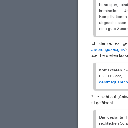
benцtigen, sin
kriminellen 
Komplikatione
abgeschlossen. 
eine gute Zusa
Ich denke, es ge
Ursprungszeugnis
?
oder herstellen lass
Kontaktieren S
631 115 xxx,
gemmaguareno (
Bitte nicht auf „An
ist gefälscht.
Die geplante T
rechtlichen Schu