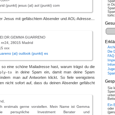
) com>
Spam
in Do
rid (punkt) jesus (at) aol (punkt) com
Spam
Spam
tür­l
ter Jesus mit gefälschtem Absender und AOL-Adresse…
Gesu
EI:DR.GEMMA GUARRENO
Erklä
 nr24, 28015 Madrid
Arch
15 xxx
Die 
reno (at) outlook (punkt) es
FAQ
Impr
Info
 so eine schöne Mailadresse hast, warum trägst du die
Juge
in deine Spam ein, damit man deine Spam
ply-to
Spa
indem man auf Antworten klickt. So fiele wenigstens
Gesp
nicht sofort auf, dass du deinen Absender gefälscht
Sie 
Spen
unte
Bette
nd,
Ein 
ch erstmals gerne vorstellen. Mein Name ist Gemma
oder
ie persцnliche Investment Berater und
(gan