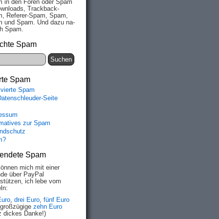
 in den Fo­ren oder Spam
wn­loads, Track­back-
, Re­fe­rer-Spam, Spam,
 und Spam. Und da­zu na­
ich Spam.
chte Spam
rte Spam
ivierte Spam
Datenschleuder-Seite
essum
rmatives zur Spam
ndschutz
m?
endete Spam
können mich mit einer
de über PayPal
rstützen, ich lebe vom
ln:
Euro
,
drei Euro
,
fünf Euro
 großzügige
zehn Euro
z dickes Danke!)