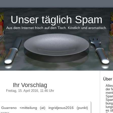
Unser täglich Spam
Aus dem Internet frisch auf den Tisch. Köstlich und aromatisch.
Über
Ihr Vorschlag
Alle
der 
Freitag, 15. April 2016, 11:46 Uhr
men­t
Spam
Spam
bung
lungs
rreno <mitteilung (at) ingridjesus2016 (punkt)
es ü