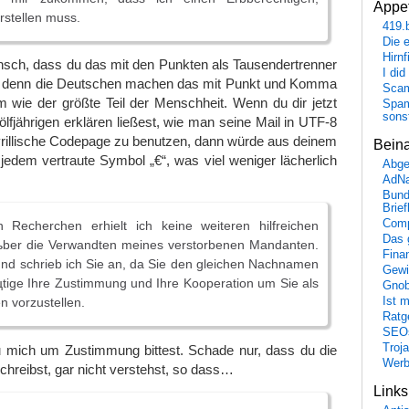
Appet
rstellen muss.
419.
Die 
Hirn
sch, dass du das mit den Punkten als Tausendertrenner
I did
 denn die Deutschen machen das mit Punkt und Komma
Scam
 wie der größte Teil der Menschheit. Wenn du dir jetzt
Spam
sons
fjährigen erklären ließest, wie man seine Mail in UTF-8
 kyrillische Codepage zu benutzen, dann würde aus deinem
Bein
 jedem vertraute Symbol „€“, was viel weniger lächerlich
Abge
AdN
Bund
Brie
Comp
Recherchen erhielt ich keine weiteren hilfreichen
Das 
 ьber die Verwandten meines verstorbenen Mandanten.
Fina
nd schrieb ich Sie an, da Sie den gleichen Nachnamen
Gewi
tige Ihre Zustimmung und Ihre Kooperation um Sie als
Gnob
Ist 
n vorzustellen.
Ratge
SEO
Troj
 mich um Zustimmung bittest. Schade nur, dass du die
Wer
schreibst, gar nicht verstehst, so dass…
Link