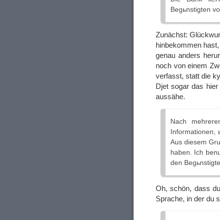
Begьnstigten vo
Zunächst: Glückwun
hinbekommen hast,
genau anders herum
noch von einem Zwöl
verfasst, statt die
Djet sogar das hier
aussähe.
Nach mehreren 
Informationen,
Aus diesem Gru
haben. Ich benц
den Begьnstigte
Oh, schön, dass du
Sprache, in der du 