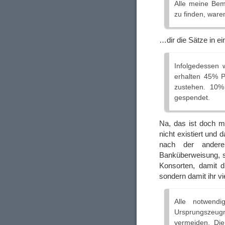
Alle meine Be
zu finden, waren
…dir die Sätze in 
Infolgedessen 
erhalten 45% P
zustehen. 10%
gespendet.
Na, das ist doch m
nicht existiert und
nach der andere
Banküberweisung, 
Konsorten, damit d
sondern damit ihr v
Alle notwend
Ursprungszeugn
vermeiden. Die