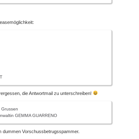
teasemöglichkeit:
T
 vergessen, die Antwortmail zu unterschreiben!
n Grussen
chanwaltin GEMMA GUARRENO
om dummen Vorschussbetrugsspammer.