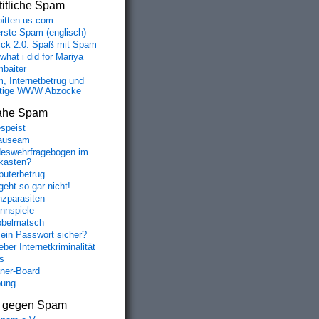
itliche Spam
bitten us.com
erste Spam (englisch)
fick 2.0: Spaß mit Spam
 what i did for Mariya
baiter
, Internetbetrug und
tige WWW Abzocke
ahe Spam
speist
auseam
eswehrfragebogen im
fkasten?
uterbetrug
geht so gar nicht!
nzparasiten
nnspiele
belmatsch
mein Passwort sicher?
ber Internetkriminalität
s
aner-Board
bung
s gegen Spam