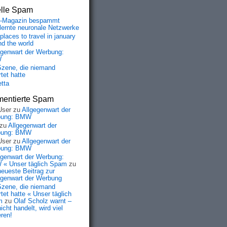
elle Spam
-Magazin bespammt
lernte neuronale Netzwerke
places to travel in january
nd the world
egenwart der Werbung:
W
Szene, die niemand
tet hatte
etta
entierte Spam
User
zu
Allgegenwart der
bung: BMW
zu
Allgegenwart der
bung: BMW
User
zu
Allgegenwart der
bung: BMW
egenwart der Werbung:
« Unser täglich Spam
zu
neueste Beitrag zur
egenwart der Werbung
Szene, die niemand
tet hatte « Unser täglich
m
zu
Olaf Scholz warnt –
icht handelt, wird viel
eren!