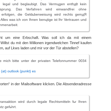
d legal und beglaubigt. Das Vermцgen enthдlt kein
Ursprung. Das Verfahren wird einwandfrei ohne
n erfolgen, die Geldьberweisung wird rechts gemдЯ
Alles was ich von Ihnen benцtige ist Ihr Vertrauen und
mmenarbeit.
ht um eine Erbschaft. Was soll ich da mit einem
 Willst du mit den Millionen irgendwelchen Tinnef kaufen
en, auf Lkws laden und mir vor der Tür abstellen?
ie mich bitte unter der privaten Telefonnummer 0034
at) outlook (punkt) es
tworten“ in der Mailsoftware klicken. Die Absenderadresse
ransaktion wird durch legale Rechtsmitteln fьr Ihren
tz gefьhrt.