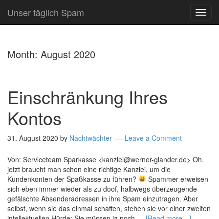
Unser täglich Spam
TOG
NAVI
Month:
August 2020
Einschränkung Ihres
Kontos
31. August 2020
by
Nachtwächter
Leave a Comment
Von: Serviceteam Sparkasse <kanzlei@werner-glander.de> Oh,
jetzt braucht man schon eine richtige Kanzlei, um die
Kundenkonten der Spaßkasse zu führen?
Spammer erweisen
sich eben immer wieder als zu doof, halbwegs überzeugende
gefälschte Absenderadressen in ihre Spam einzutragen. Aber
selbst, wenn sie das einmal schaffen, stehen sie vor einer zweiten
intellektuellen Hürde: Sie müssen ja noch …
[Read more…]