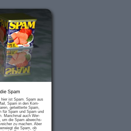
 die Spam
s hier ist Spam. Spam aus
Mail, Spam in den Kom­
aren, ge­twit­ter­te Spam,
 für Spam und Spam und
. Manch­mal auch Wer­
, um die Spam ab­wechs­
­reich­er zu mach­en. Aber
ber­wiegt die Spam, ob