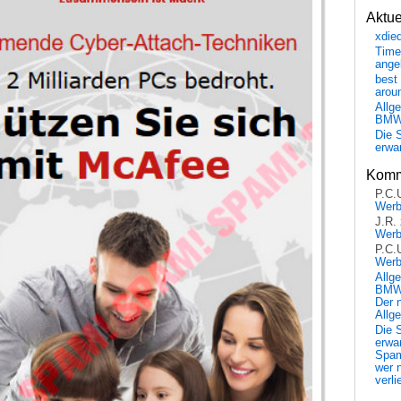
Aktu
xdie
Time
ange
best 
arou
Allg
BM
Die 
erwar
Komm
P.C.
Wer
J.R.
Wer
P.C.
Wer
Allg
BMW 
Der 
Allg
Die 
erwar
Spa
wer n
verli