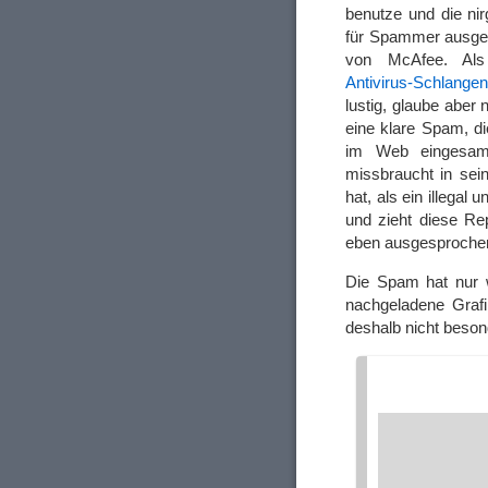
benutze und die nir
für Spammer ausgel
von McAfee. Als
Antivirus-Schlangen
lustig, glaube aber 
eine klare Spam, d
im Web eingesam
missbraucht in sei
hat, als ein illega
und zieht diese Re
eben ausgesprochen 
Die Spam hat nur w
nachgeladene Grafik
deshalb nicht beson