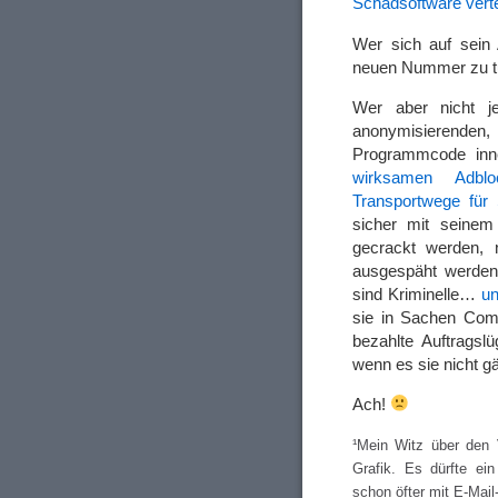
Schadsoftware vertei
Wer sich auf sein A
neuen Nummer zu tu
Wer aber nicht j
anonymisierenden, 
Programmcode inn
wirksamen Adblo
Transportwege für
sicher mit seine
gecrackt werden, 
ausgespäht werden.
sind Kriminelle…
un
sie in Sachen Comp
bezahlte Auftragsl
wenn es sie nicht
Ach!
¹Mein Witz über den V
Grafik. Es dürfte ei
schon öfter mit E-Mai