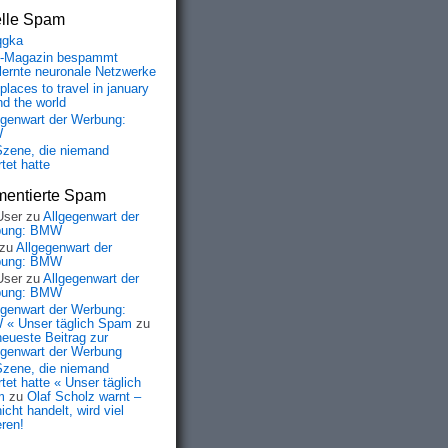
elle Spam
qgka
-Magazin bespammt
lernte neuronale Netzwerke
places to travel in january
nd the world
egenwart der Werbung:
W
Szene, die niemand
tet hatte
entierte Spam
User
zu
Allgegenwart der
bung: BMW
zu
Allgegenwart der
bung: BMW
User
zu
Allgegenwart der
bung: BMW
egenwart der Werbung:
« Unser täglich Spam
zu
neueste Beitrag zur
egenwart der Werbung
Szene, die niemand
tet hatte « Unser täglich
m
zu
Olaf Scholz warnt –
icht handelt, wird viel
eren!