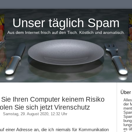
Unser täglich Spam
Aus dem Internet frisch auf den Tisch. Köstlich und aromatisch.
Über
 Sie Ihren Computer keinem Risiko
Alle
der 
olen Sie sich jetzt Virenschutz
men­t
Spam
Samstag, 29. August 2020, 12:32 Uhr
Spam
bung
lungs
es ü
uf einer Adresse an, die ich niemals für Kommunikation