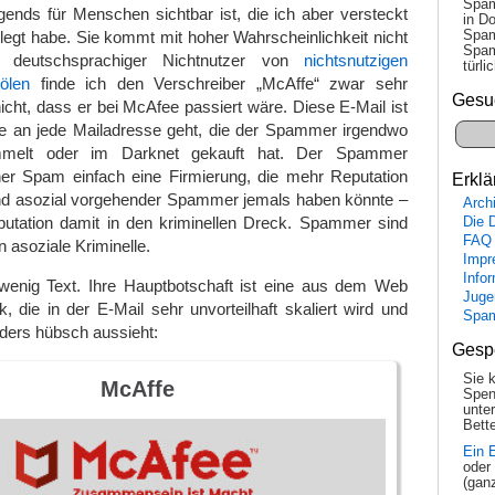
Spam
gends für Menschen sichtbar ist, die ich aber versteckt
in Do
Spam
egt habe. Sie kommt mit hoher Wahrscheinlichkeit nicht
Spam
 deutschsprachiger Nichtnutzer von
nichtsnutzigen
tür­l
ölen
finde ich den Verschreiber „McAffe“ zwar sehr
Gesu
nicht, dass er bei McAfee passiert wäre. Diese E-Mail ist
ie an jede Mailadresse geht, die der Spammer irgendwo
melt oder im Darknet gekauft hat. Der Spammer
ner Spam einfach eine Firmierung, die mehr Reputation
Erklä
l und asozial vorgehender Spammer jemals haben könnte –
Arch
putation damit in den kriminellen Dreck. Spammer sind
Die 
FAQ
asoziale Kriminelle.
Impr
Info
enig Text. Ihre Hauptbotschaft ist eine aus dem Web
Juge
, die in der E-Mail sehr unvorteilhaft skaliert wird und
Spa
ders hübsch aussieht:
Gesp
Sie 
McAffe
Spen
unte
Bette
Ein 
oder
(gan