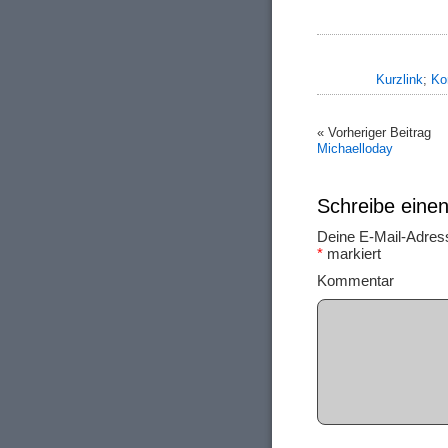
Kurzlink
;
Ko
« Vorheriger Beitrag
Michaelloday
Schreibe ein
Deine E-Mail-Adresse
*
markiert
Ko