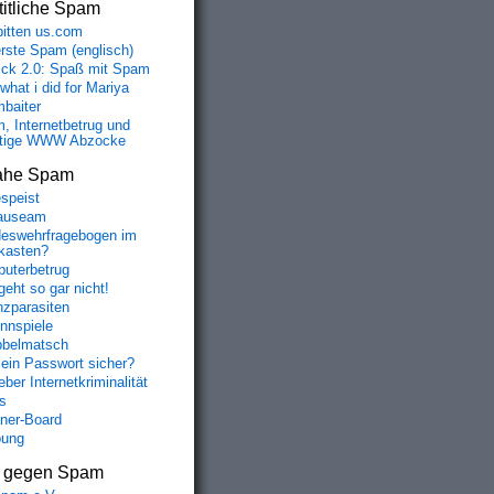
itliche Spam
bitten us.com
erste Spam (englisch)
fick 2.0: Spaß mit Spam
 what i did for Mariya
baiter
, Internetbetrug und
tige WWW Abzocke
ahe Spam
speist
auseam
eswehrfragebogen im
fkasten?
uterbetrug
geht so gar nicht!
nzparasiten
nnspiele
belmatsch
mein Passwort sicher?
ber Internetkriminalität
s
aner-Board
bung
s gegen Spam