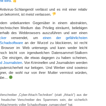
lt wird
.
ntivirus-Schlangenöl verlässt und es mit einer relativ
n bekommt, ist meist verlassen.
edem unbekannten Gegenüber in einem abstrakten,
technischen Medium das Privileg einräumt, beliebigen
erhalb des Webbrowsers auszuführen und wer einen
cker
verwendet, um
einen der gefährlichsten
 Schadsoftware
an der Wurzel zu blockieren, ist recht
m Browser im Web unterwegs und kann weder leicht
noch leicht von irgendwelchen Datensammel-Stalkern
 Die einzigen, die etwas dagegen zu haben scheinen,
d Journalisten
. Von Kriminellen und Journalisten werden
utersicherheit nur belogen. Und Werber sind sowieso
ügner, die wohl nur von ihrer Mutter vermisst würden,
 gäbe…
erschreiber „Cyber-Attach-Techniken“ (statt „Attack“) aus der
n freudscher Verschreiber des Spammers sein, der sicherlich
l-Attachments voller Schadsoftware „rumgecybert“ hat.