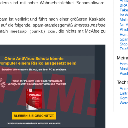
Anti
dern sind mit hoher Wahrscheinlichkeit Schadsoftware.
BRA
Fake
Ist 
pam ist verlinkt und führt nach einer größeren Kaskade
Maili
n auf die folgende, spam-standesgemäß
impressumslose
No M
Phis
omain
, die nichts mit McAfee zu
meetsap (punkt) com
Roma
Spa
Stop
Tele
Mein
Hom
Mast
Pixe
Tech
Anme
Eint
Komm
Word