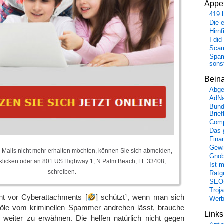
Appet
419.
Die 
Hirn
I did
Scam
Spam
sons
Bein
Abge
AdN
Bund
Brie
Comp
Das 
Fina
Gewi
-Mails nicht mehr erhalten möchten, können Sie sich abmelden,
Gnob
klicken oder an 801 US Highway 1, N Palm Beach, FL 33408,
Ist 
schreiben.
Ratge
SEO
Troj
t vor Cyberattachments [
] schützt¹, wenn man sich
Wer
nöle vom kriminellen Spammer andrehen lässt, brauche
Link
ht weiter zu erwähnen. Die helfen natürlich nicht gegen