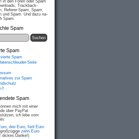
 in den Fo­ren oder Spam
wn­loads, Track­back-
, Re­fe­rer-Spam, Spam,
 und Spam. Und da­zu na­
ich Spam.
chte Spam
rte Spam
ivierte Spam
Datenschleuder-Seite
essum
rmatives zur Spam
ndschutz
m?
endete Spam
können mich mit einer
de über PayPal
rstützen, ich lebe vom
ln:
Euro
,
drei Euro
,
fünf Euro
 großzügige
zehn Euro
z dickes Danke!)