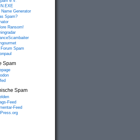
spam e.V.
IN.EXE
 Name Generator
das Spam?
nator
ore Ransom!
hingradar
nceScambaiter
mgourmet
 Forum Spam
fonpaul
e Spam
epage
odon
lfed
nische Spam
lden
rags-Feed
entar-Feed
Press.org