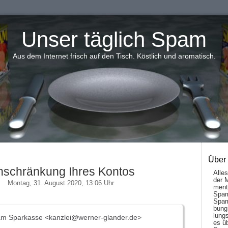
Unser täglich Spam
Aus dem Internet frisch auf den Tisch. Köstlich und aromatisch.
Über
nschränkung Ihres Kontos
Alle
der 
Montag, 31. August 2020, 13:06 Uhr
men­t
Spam
Spam
bung
lungs
am Sparkasse <kanzlei@werner-glander.de>
es ü