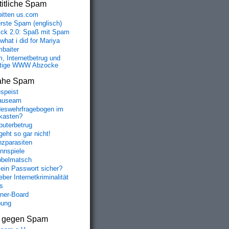
itliche Spam
bitten us.com
erste Spam (englisch)
fick 2.0: Spaß mit Spam
 what i did for Mariya
baiter
, Internetbetrug und
tige WWW Abzocke
ahe Spam
speist
auseam
eswehrfragebogen im
fkasten?
uterbetrug
geht so gar nicht!
nzparasiten
nnspiele
belmatsch
mein Passwort sicher?
ber Internetkriminalität
s
aner-Board
bung
s gegen Spam