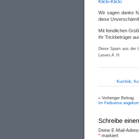
Klicki-Klicki
Wir sagen danke fü
diese Unverschämthe
Mit feindlichen Grü
Ihr Trickbetrüger a
Diese Spam aus der tä
Lesers A. H.
Kurzlink
;
Ko
« Vorheriger Beitrag
Im Fediverse angek
Schreibe ein
Deine E-Mail-Adresse
*
markiert