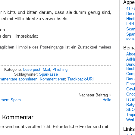
Appet
419.
r Nichts und bitten darum, dass sie dumm genug sind,
Die 
it mit Höflichkeit zu verwechseln.
Hirn
I did
ßen
Scam
Spam
us dem Hirnprekariat
sons
glichen Hirnhölle des Posteingangs ist ein Zustecksel meines
Bein
Abge
AdN
Bund
Brie
Kategorie:
Leserpost
,
Mail
,
Phishing
Comp
Schlagwörter:
Sparkasse
mmentare abonnieren
;
Kommentieren
;
Trackback-URI
Das 
Fina
Gewi
Gnob
Nächster Beitrag »
Ist 
ommen: Spam
Hallo
Ratge
SEO
Troj
en Kommentar
Wer
 wird nicht veröffentlicht.
Erforderliche Felder sind mit
Link