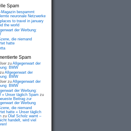
elle Spam
-Magazin bespammt
lernte neuronale Netzwerke
places to travel in january
nd the world
egenwart der Werbung:
W
Szene, die niemand
tet hatte
etta
entierte Spam
User
zu
Allgegenwart der
bung: BMW
zu
Allgegenwart der
bung: BMW
User
zu
Allgegenwart der
bung: BMW
egenwart der Werbung:
« Unser täglich Spam
zu
neueste Beitrag zur
egenwart der Werbung
Szene, die niemand
tet hatte « Unser täglich
m
zu
Olaf Scholz warnt –
icht handelt, wird viel
eren!