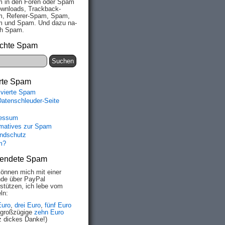
 in den Fo­ren oder Spam
wn­loads, Track­back-
, Re­fe­rer-Spam, Spam,
 und Spam. Und da­zu na­
ich Spam.
chte Spam
rte Spam
ivierte Spam
Datenschleuder-Seite
essum
rmatives zur Spam
ndschutz
m?
endete Spam
können mich mit einer
de über PayPal
rstützen, ich lebe vom
ln:
Euro
,
drei Euro
,
fünf Euro
 großzügige
zehn Euro
z dickes Danke!)