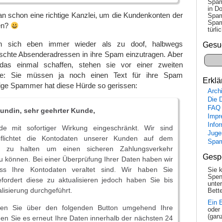
Spam
in Do
an schon eine richtige Kanzlei, um die Kundenkonten der
Spam
Spam
en?
tür­l
n sich eben immer wieder als zu doof, halbwegs
Gesu
schte Absenderadressen in ihre Spam einzutragen. Aber
das einmal schaffen, stehen sie vor einer zweiten
ürde: Sie müssen ja noch einen Text für ihre Spam
Erklä
tige Spammer hat diese Hürde so gerissen:
Arch
Die 
FAQ
undin, sehr geehrter Kunde,
Impr
Info
de mit sofortiger Wirkung eingeschränkt. Wir sind
Juge
rpflichtet die Kontodaten unserer Kunden auf dem
Spa
d zu halten um einen sicheren Zahlungsverkehr
Gesp
u können. Bei einer Überprüfung Ihrer Daten haben wir
dass Ihre Kontodaten veraltet sind. Wir haben Sie
Sie 
Spen
fordert diese zu aktualisieren jedoch haben Sie bis
unte
alisierung durchgeführt.
Bette
Ein 
ieren Sie über den folgenden Button umgehend Ihre
oder
(gan
n Sie es erneut Ihre Daten innerhalb der nächsten 24