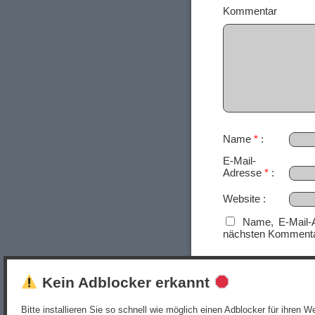
Ko
Name
*
E-Mail-
Adresse
*
Website
Name, E-Mail-
nächsten Kommenta
Kein Adblocker erkannt
Bitte installieren Sie so schnell wie möglich einen Adblocker für ihren