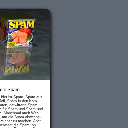
 die Spam
s hier ist Spam. Spam aus
Mail, Spam in den Kom­
aren, ge­twit­ter­te Spam,
 für Spam und Spam und
. Manch­mal auch Wer­
, um die Spam ab­wechs­
­reich­er zu mach­en. Aber
ber­wiegt die Spam, ob