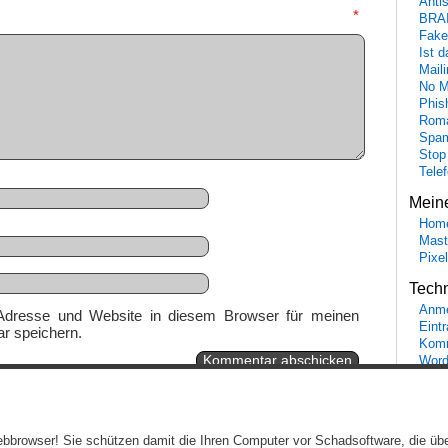
Anti
mmentar
*
BRA
Fake
Ist 
Maili
No M
Phis
Roma
Spa
Stop
Tele
Mein
Hom
Mast
Pixe
Tech
Anme
Adresse und Website in diesem Browser für meinen
Eint
r speichern.
Komm
Word
Ein genussvolles Blog von
Elias Schwerdtfeger
(
Lizenz
,
Datenschutzerklärun
 Webbrowser! Sie schützen damit die Ihren Computer vor Schadsoftware, die üb
Beiträge (RSS)
und
Kommentare (RSS)
.