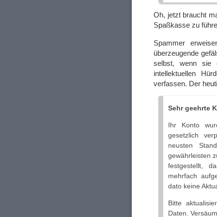
Oh, jetzt braucht m
Spaßkasse zu führ
Spammer erweise
überzeugende gefäl
selbst, wenn sie 
intellektuellen H
verfassen. Der heu
Sehr geehrte K
Ihr Konto wur
gesetzlich ve
neusten Stan
gewährleisten z
festgestellt, 
mehrfach aufge
dato keine Aktu
Bitte aktualis
Daten. Versäume