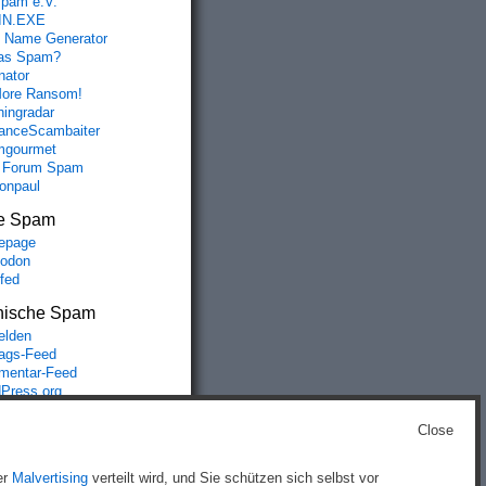
spam e.V.
IN.EXE
 Name Generator
das Spam?
nator
ore Ransom!
hingradar
nceScambaiter
mgourmet
 Forum Spam
fonpaul
e Spam
epage
odon
lfed
nische Spam
lden
rags-Feed
entar-Feed
Press.org
Close
g
)
er
Malvertising
verteilt wird, und Sie schützen sich selbst vor