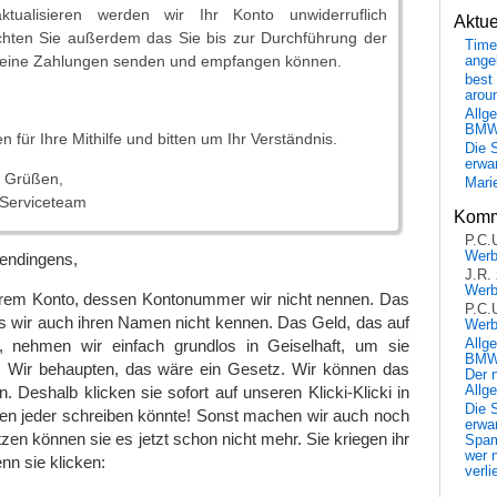
tualisieren werden wir Ihr Konto unwiderruflich
Aktu
chten Sie außerdem das Sie bis zur Durchführung der
Time
 keine Zahlungen senden und empfangen können.
ange
best 
arou
Allg
BM
 für Ihre Mithilfe und bitten um Ihr Verständnis.
Die 
erwar
n Grüßen,
Mari
 Serviceteam
Komm
P.C.
Wer
endingens,
J.R.
Wer
hrem Konto, dessen Kontonummer wir nicht nennen. Das
P.C.
s wir auch ihren Namen nicht kennen. Das Geld, das auf
Wer
Allg
, nehmen wir einfach grundlos in Geiselhaft, um sie
BMW 
 Wir behaupten, das wäre ein Gesetz. Wir können das
Der 
Allg
. Deshalb klicken sie sofort auf unseren Klicki-Klicki in
Die 
hnen jeder schreiben könnte! Sonst machen wir auch noch
erwar
zen können sie es jetzt schon nicht mehr. Sie kriegen ihr
Spa
wer n
nn sie klicken:
verli