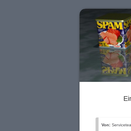
Ei
Von:
Servicete