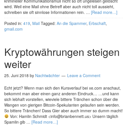
krimineller Kommunikationsmüll nicht so oft ungelesen gelöscht
wird. Weil eine Mail ohne Betreff aber auch nicht toll aussieht,
schreiben sie oft sinnlose Informationen rein. …
[Read more…]
Posted in:
419
,
Mail
Tagged:
An die Spammer
,
Erbschaft
,
gmail.com
Kryptowährungen steigen
weiter
25. Juni 2018
by
Nachtwächter
Leave a Comment
Echt jetzt? Wenn man sich den Kursverlauf bei xe.com anschaut,
bekommt man aber einen ganz anderen Eindruck… …und kann
sich lebhaft vorstellen, wieviele bittere Tränchen schon über die
Wangen von gierigen Bitcoin-Spekulanten gelaufen sein werden.
So bittere Tränchen! Dass Gier aber auch immer so dumm macht!
Von: Hamlin Schmidt <info@brianbennett.us> Unsern täglich
Spamlin gib …
[Read more…]