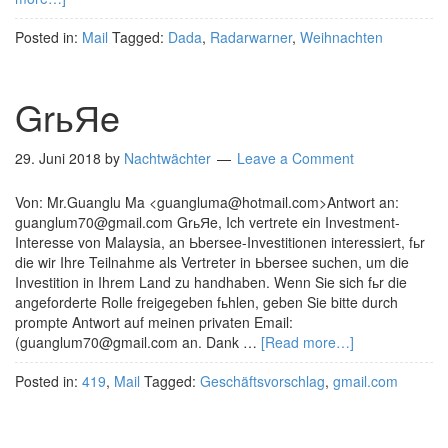
Posted in:
Mail
Tagged:
Dada
,
Radarwarner
,
Weihnachten
GrьЯe
29. Juni 2018
by
Nachtwächter
Leave a Comment
Von: Mr.Guanglu Ma <guangluma@hotmail.com>Antwort an:
guanglum70@gmail.com GrьЯe, Ich vertrete ein Investment-
Interesse von Malaysia, an Ьbersee-Investitionen interessiert, fьr
die wir Ihre Teilnahme als Vertreter in Ьbersee suchen, um die
Investition in Ihrem Land zu handhaben. Wenn Sie sich fьr die
angeforderte Rolle freigegeben fьhlen, geben Sie bitte durch
prompte Antwort auf meinen privaten Email:
(guanglum70@gmail.com an. Dank …
[Read more…]
Posted in:
419
,
Mail
Tagged:
Geschäftsvorschlag
,
gmail.com