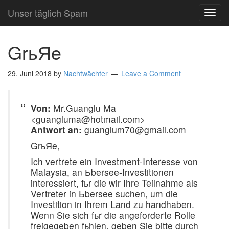
Unser täglich Spam
TOG
NAVI
GrьЯe
29. Juni 2018
by
Nachtwächter
Leave a Comment
Von:
Mr.Guanglu Ma
<guangluma@hotmail.com>
Antwort an:
guanglum70@gmail.com
GrьЯe,
Ich vertrete ein Investment-Interesse von
Malaysia, an Ьbersee-Investitionen
interessiert, fьr die wir Ihre Teilnahme als
Vertreter in Ьbersee suchen, um die
Investition in Ihrem Land zu handhaben.
Wenn Sie sich fьr die angeforderte Rolle
freigegeben fьhlen, geben Sie bitte durch