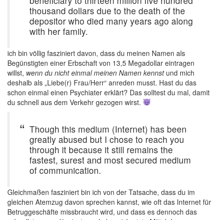
beneficiary to thirteen million five hundred
thousand dollars due to the death of the
depositor who died many years ago along
with her family.
ich bin völlig fasziniert davon, dass du meinen Namen als
Begünstigten einer Erbschaft von 13,5 Megadollar eintragen
willst,
wenn du nicht einmal meinen Namen kennst
und mich
deshalb als „Liebe(r) Frau/Herr“ anreden musst. Hast du das
schon einmal einen Psychiater erklärt? Das solltest du mal, damit
du schnell aus dem Verkehr gezogen wirst.
Though this medium (Internet) has been
greatly abused but I chose to reach you
through it because it still remains the
fastest, surest and most secured medium
of communication.
Gleichmaßen fasziniert bin ich von der Tatsache, dass du im
gleichen Atemzug davon sprechen kannst, wie oft das Internet für
Betruggeschäfte missbraucht wird, und dass es dennoch das