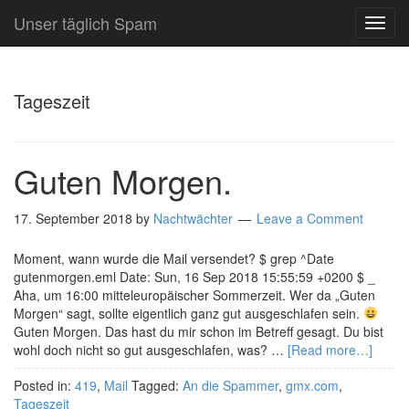
Unser täglich Spam
TOG
NAVI
Tageszeit
Guten Morgen.
17. September 2018
by
Nachtwächter
Leave a Comment
Moment, wann wurde die Mail versendet? $ grep ^Date
gutenmorgen.eml Date: Sun, 16 Sep 2018 15:55:59 +0200 $ _
Aha, um 16:00 mitteleuropäischer Sommerzeit. Wer da „Guten
Morgen“ sagt, sollte eigentlich ganz gut ausgeschlafen sein.
Guten Morgen. Das hast du mir schon im Betreff gesagt. Du bist
wohl doch nicht so gut ausgeschlafen, was? …
[Read more…]
Posted in:
419
,
Mail
Tagged:
An die Spammer
,
gmx.com
,
Tageszeit