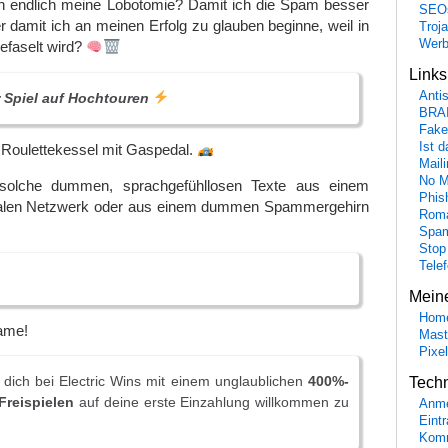
ich endlich meine Lobotomie? Damit ich die Spam besser
SEO
 damit ich an meinen Erfolg zu glauben beginne, weil in
Troj
Wer
efaselt wird?
Link
Anti
r Spiel auf Hochtouren
BRA
Fake
Ist 
n Roulettekessel mit Gaspedal.
Maili
No M
solche dummen, sprachgefühllosen Texte aus einem
Phis
nalen Netzwerk oder aus einem dummen Spammergehirn
Roma
Spa
Stop
Tele
Mein
Hom
ame!
Mast
Pixe
 dich bei Electric Wins mit einem unglaublichen
400%-
Tech
Freispielen
auf deine erste Einzahlung willkommen zu
Anme
Eint
Komm