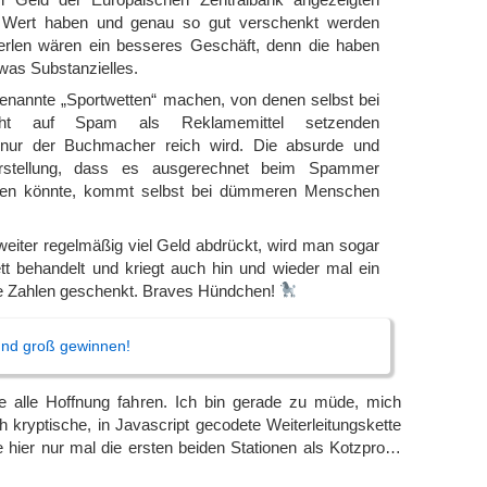
 Wert haben und genau so gut verschenkt werden
erlen wären ein besseres Geschäft, denn die haben
was Substanzielles.
nannte „Sportwetten“ machen, von denen selbst bei
icht auf Spam als Reklamemittel setzenden
ur der Buchmacher reich wird. Die absurde und
orstellung, dass es ausgerechnet beim Spammer
en könnte, kommt selbst bei dümmeren Menschen
eiter regelmäßig viel Geld abdrückt, wird man sogar
t behandelt und kriegt auch hin und wieder mal ein
e Zahlen geschenkt. Braves Hündchen!
 und groß gewinnen!
se alle Hoffnung fahren. Ich bin gerade zu müde, mich
ch kryptische, in Javascript gecodete Weiterleitungskette
 hier nur mal die ersten beiden Stationen als Kotzpro…