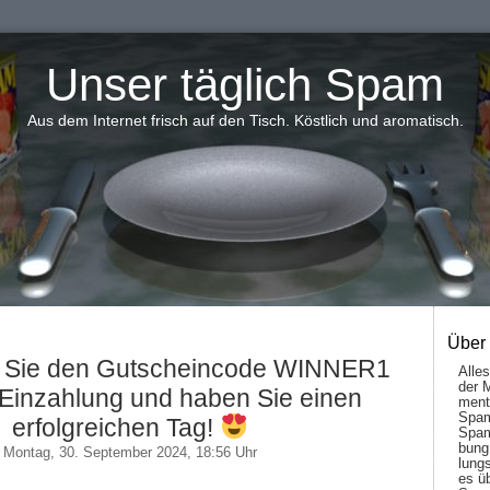
Unser täglich Spam
Aus dem Internet frisch auf den Tisch. Köstlich und aromatisch.
Über
 Sie den Gutscheincode WINNER1
Alle
der 
r Einzahlung und haben Sie einen
men­t
Spam
erfolgreichen Tag!
Spam
bung
Montag, 30. September 2024, 18:56 Uhr
lungs
es ü