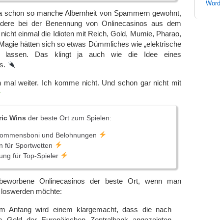
Word
 ja schon so manche Albernheit von Spammern gewohnt,
dere bei der Benennung von Onlinecasinos aus dem
icht einmal die Idioten mit Reich, Gold, Mumie, Pharao,
Magie hätten sich so etwas Dümmliches wie „elektrische
en lassen. Das klingt ja auch wie die Idee eines
rs.
h mal weiter. Ich komme nicht. Und schon gar nicht mit
ric Wins
der beste Ort zum Spielen:
lkommensboni und Belohnungen
 für Sportwetten
ng für Top-Spieler
eworbene Onlinecasinos der beste Ort, wenn man
d loswerden möchte:
 Anfang wird einem klargemacht, dass die nach
n Geld der Europäischen Zentralbank angezeigten