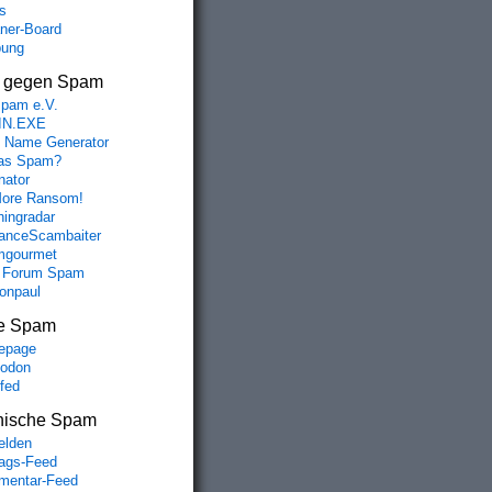
s
aner-Board
bung
s gegen Spam
spam e.V.
IN.EXE
 Name Generator
das Spam?
nator
ore Ransom!
hingradar
nceScambaiter
mgourmet
 Forum Spam
fonpaul
e Spam
epage
odon
lfed
nische Spam
lden
rags-Feed
entar-Feed