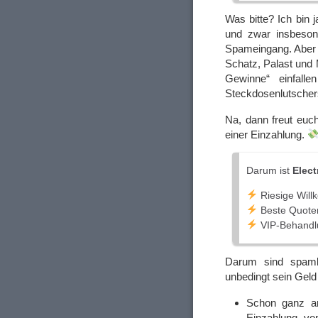
Was bitte? Ich bin
und zwar insbeson
Spameingang. Aber n
Schatz, Palast und 
Gewinne“ einfall
Steckdosenlutsche
Na, dann freut euc
einer Einzahlung.
Darum ist
Elect
Riesige Wil
Beste Quoten
VIP-Behandlu
Darum sind spamb
unbedingt sein Gel
Schon ganz am
Einzahlung vo