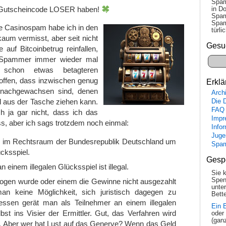
Spam
n Gutscheincode LOSER haben!
in Do
Spam
Spam
 Casinospam habe ich in den
tür­l
kaum vermisst, aber seit nicht
Gesu
 auf Bitcoinbetrug reinfallen,
 Spammer immer wieder mal
chon etwas betagteren
offen, dass inzwischen genug
Erklä
 nachgewachsen sind, denen
Arch
 aus der Tasche ziehen kann.
Die 
FAQ
ch ja gar nicht, dass ich das
Impr
, aber ich sags trotzdem noch einmal:
Info
Juge
h im Rechtsraum der Bundesrepublik Deutschland um
Spa
ücksspiel.
Gesp
 einem illegalen Glücksspiel ist illegal.
Sie 
Spen
gen wurde oder einem die Gewinne nicht ausgezahlt
unte
an keine Möglichkeit, sich juristisch dagegen zu
Bette
essen gerät man als Teilnehmer an einem illegalen
Ein 
bst ins Visier der Ermittler. Gut, das Verfahren wird
oder
(gan
lt. Aber wer hat Lust auf das Generve? Wenn das Geld