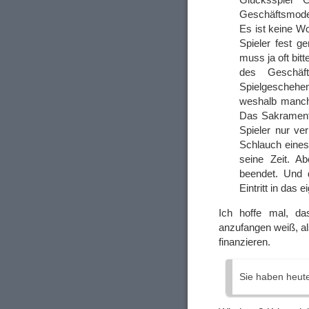
Geschäftsmodel
Es ist keine Wo
Spieler fest g
muss ja oft bit
des Geschäf
Spielgescheh
weshalb manch
Das Sakrament 
Spieler nur ver
Schlauch eines 
seine Zeit. Ab
beendet. Und 
Eintritt in das 
Ich hoffe mal, d
anzufangen weiß, a
finanzieren.
Sie haben heut