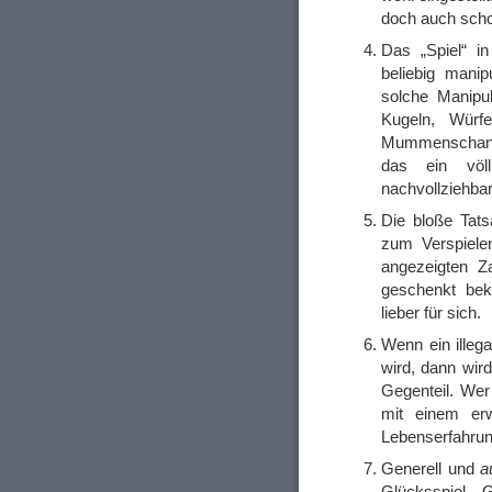
doch auch scho
Das „Spiel“ i
beliebig manip
solche Manipu
Kugeln, Würfe
Mummenschanz
das ein völl
nachvollziehba
Die bloße Tats
zum Verspiele
angezeigten Z
geschenkt be
lieber für sich.
Wenn ein illeg
wird, dann wir
Gegenteil. Wer 
mit einem er
Lebenserfahrung
Generell und
a
Glücksspiel G