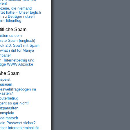
eren!
Szene, die niemand
tet hatte « Unser täglich
m
zu
Betrüger nutzen
oin-Höhenflug
itliche Spam
bitten us.com
erste Spam (englisch)
fick 2.0: Spaß mit Spam
 what i did for Mariya
baiter
, Internetbetrug und
tige WWW Abzocke
ahe Spam
speist
auseam
eswehrfragebogen im
fkasten?
uterbetrug
geht so gar nicht!
nzparasiten
nnspiele
belmatsch
mein Passwort sicher?
ber Internetkriminalität