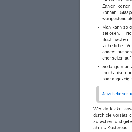
Zahlen keinen
können. Glasp
wenigestens et
Man kann so ge
seriösen, n
Buchmachern n
lächerliche V
anders ausseh
eher selten auf.
So lange man w
mechanisch net
paar angezeigt
Jetzt beitreten
Wer da klickt, las
durch die vorsätzli
zu wühlen und gebe
ähm… Kostprobe: