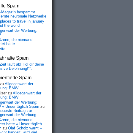
elle Spam
-Magazin bespammt
lernte neuronale Netzwerke
places to travel in january
nd the world
egenwart der Werbung:
W
Szene, die niemand
tet hatte
etta
ahr alte Spam
Zeit läuft ab! Hol dir deine
usive Belohnung!"".
entierte Spam
zu
Allgegenwart der
bung: BMW
User
zu
Allgegenwart der
bung: BMW
egenwart der Werbung:
« Unser täglich Spam
zu
neueste Beitrag zur
egenwart der Werbung
Szene, die niemand
tet hatte « Unser täglich
m
zu
Olaf Scholz warnt –
icht handelt, wird viel