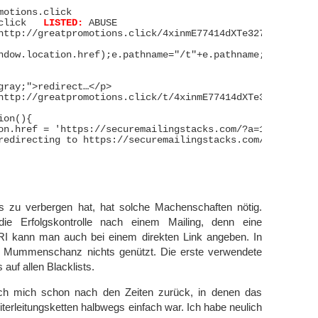
motions.click

greatpromotions.click	
LISTED:
 ABUSE

http://greatpromotions.click/4xinmE77414dXTe327wvjbtffcos
ndow.location.href);e.pathname="/t"+e.pathname;let o=e.t
gray;">redirect…</p>

http://greatpromotions.click/t/4xinmE77414dXTe327wvjbtffc
on(){

on.href = 'https://securemailingstacks.com/?a=1908&oc=21
redirecting to https://securemailingstacks.com/?a=1908&o
s zu verbergen hat, hat solche Machenschaften nötig.
die Erfolgskontrolle nach einem Mailing, denn eine
RI kann man auch bei einem direkten Link angeben. In
r Mummenschanz nichts genützt. Die erste verwendete
 auf allen Blacklists.
h mich schon nach den Zeiten zurück, in denen das
terleitungsketten halbwegs einfach war. Ich habe neulich