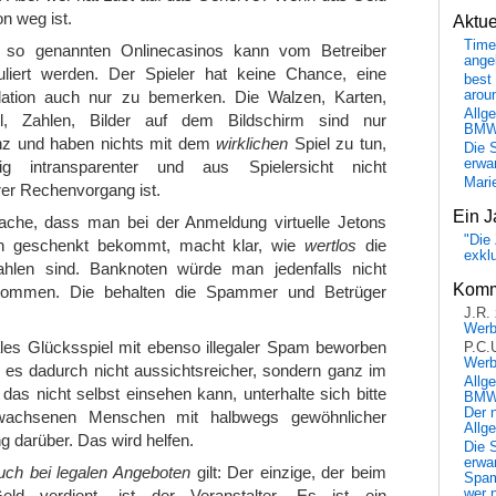
n weg ist.
Aktu
Time
n so genannten Onlinecasinos kann vom Betreiber
ange
uliert werden. Der Spieler hat keine Chance, eine
best 
lation auch nur zu bemerken. Die Walzen, Karten,
arou
Allg
l, Zahlen, Bilder auf dem Bildschirm sind nur
BM
 und haben nichts mit dem
wirklichen
Spiel zu tun,
Die 
erwar
ig intransparenter und aus Spielersicht nicht
Mari
rer Rechenvorgang ist.
Ein J
ache, dass man bei der Anmeldung virtuelle Jetons
"Die 
n geschenkt bekommt, macht klar, wie
wertlos
die
exkl
ahlen sind. Banknoten würde man jedenfalls nicht
Komm
kommen. Die behalten die Spammer und Betrüger
J.R.
Wer
ales Glücksspiel mit ebenso illegaler Spam beworben
P.C.
Wer
d es dadurch nicht aussichtsreicher, sondern ganz im
Allg
das nicht selbst einsehen kann, unterhalte sich bitte
BMW 
Der 
wachsenen Menschen mit halbwegs gewöhnlicher
Allg
 darüber. Das wird helfen.
Die 
erwar
uch bei legalen Angeboten
gilt: Der einzige, der beim
Spa
eld verdient, ist der Veranstalter. Es ist ein
wer n