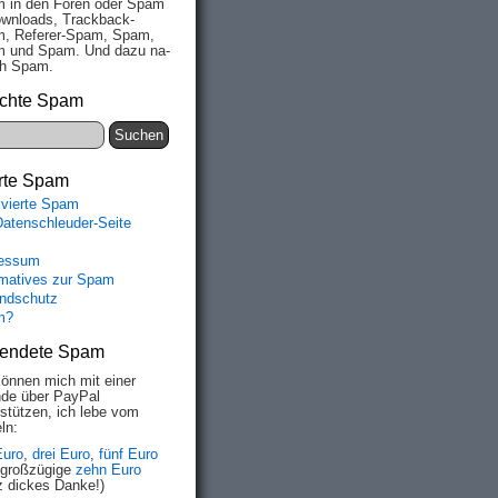
 in den Fo­ren oder Spam
wn­loads, Track­back-
, Re­fe­rer-Spam, Spam,
 und Spam. Und da­zu na­
ich Spam.
chte Spam
rte Spam
ivierte Spam
Datenschleuder-Seite
essum
rmatives zur Spam
ndschutz
m?
endete Spam
können mich mit einer
de über PayPal
rstützen, ich lebe vom
ln:
Euro
,
drei Euro
,
fünf Euro
 großzügige
zehn Euro
z dickes Danke!)