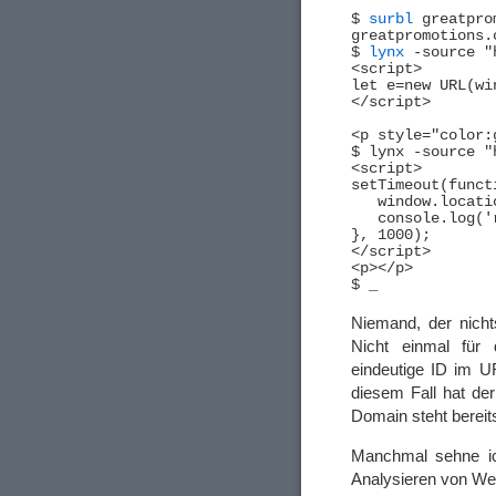
$ 
surbl
 greatpro
$ 
lynx
 -source "
<script>

let e=new URL(wi
</script>

<p style="color:
$ lynx -source "
<script>

setTimeout(functi
   window.locati
   console.log('
}, 1000);

</script>

<p></p>

Niemand, der nicht
Nicht einmal für 
eindeutige ID im U
diesem Fall hat de
Domain steht bereits
Manchmal sehne ic
Analysieren von Wei