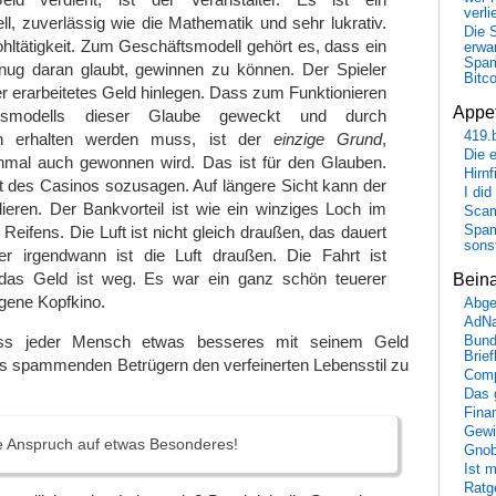
verli
l, zuverlässig wie die Mathematik und sehr lukrativ.
Die 
hltätigkeit. Zum Geschäftsmodell gehört es, dass ein
erwar
Spa
enug daran glaubt, gewinnen zu können. Der Spieler
Bitc
ter erarbeitetes Geld hinlegen. Dass zum Funktionieren
Appet
tsmodells dieser Glaube geweckt und durch
419.
en erhalten werden muss, ist der
einzige Grund
,
Die 
mal auch gewonnen wird. Das ist für den Glauben.
Hirn
des Casinos sozusagen. Auf längere Sicht kann der
I did
lieren. Der Bankvorteil ist wie ein winziges Loch im
Scam
Reifens. Die Luft ist nicht gleich draußen, das dauert
Spam
sons
er irgendwann ist die Luft draußen. Die Fahrt ist
das Geld ist weg. Es war ein ganz schön teuerer
Bein
eigene Kopfkino.
Abge
AdN
ass jeder Mensch etwas besseres mit seinem Geld
Bund
Brie
ls spammenden Betrügern den verfeinerten Lebensstil zu
Comp
Das 
Fina
Gewi
e Anspruch auf etwas Besonderes!
Gnob
Ist 
Ratge