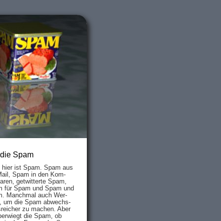
 die Spam
s hier ist Spam. Spam aus
Mail, Spam in den Kom­
aren, ge­twit­ter­te Spam,
 für Spam und Spam und
. Manch­mal auch Wer­
, um die Spam ab­wechs­
­reich­er zu mach­en. Aber
ber­wiegt die Spam, ob