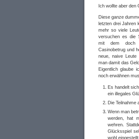
Ich wollte aber de
Diese ganze dumme
letzten drei Jahren 
mehr so viele Leute
versuchen es die
mit dem doch s
Casinobetrug und h
neue, naive Leute
man damit das Geld
Eigentlich glaube i
noch erwähnen muss
Es handelt sic
ein illegales Gl
Die Teilnahme an
Wenn man betro
werden, hat m
wehren. Stattd
Glücksspiel sel
wohl eingestel