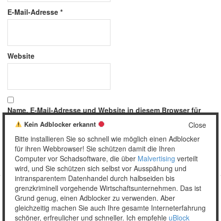
E-Mail-Adresse
*
Website
Name, E-Mail-Adresse und Website in diesem Browser für
meinen nächsten Kommentar speichern.
Kein Adblocker erkannt
Close
Bitte installieren Sie so schnell wie möglich einen Adblocker
für ihren Webbrowser! Sie schützen damit die Ihren
Computer vor Schadsoftware, die über
Malvertising
verteilt
wird, und Sie schützen sich selbst vor Ausspähung und
intransparentem Datenhandel durch halbseiden bis
grenzkriminell vorgehende Wirtschaftsunternehmen. Das ist
Grund genug, einen Adblocker zu verwenden. Aber
Copyright © 2026 Unser täglich Spam.
gleichzeitig machen Sie auch Ihre gesamte Interneterfahrung
Mobile
WordPress Theme by themehall.com
schöner, erfreulicher und schneller. Ich empfehle
uBlock