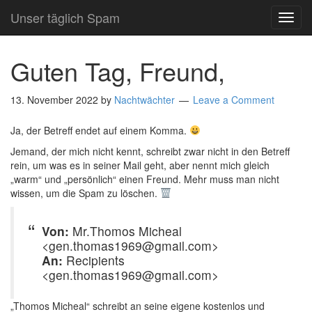
Unser täglich Spam
TOG
NAVI
Guten Tag, Freund,
13. November 2022
by
Nachtwächter
Leave a Comment
Ja, der Betreff endet auf einem Komma.
Jemand, der mich nicht kennt, schreibt zwar nicht in den Betreff
rein, um was es in seiner Mail geht, aber nennt mich gleich
„warm“ und „persönlich“ einen Freund. Mehr muss man nicht
wissen, um die Spam zu löschen.
Von:
Mr.Thomos Micheal
<gen.thomas1969@gmail.com>
An:
Recipients
<gen.thomas1969@gmail.com>
„Thomos Micheal“ schreibt an seine eigene kostenlos und