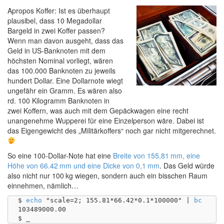
Apropos Koffer: Ist es überhaupt
plausibel, dass 10 Megadollar
Bargeld in zwei Koffer passen?
Wenn man davon ausgeht, dass das
Geld in US-Banknoten mit dem
höchsten Nominal vorliegt, wären
das 100.000 Banknoten zu jeweils
hundert Dollar. Eine Dollarnote wiegt
ungefähr ein Gramm. Es wären also
rd. 100 Kilogramm Banknoten in
zwei Koffern, was auch mit dem Gepäckwagen eine recht
unangenehme Wupperei für eine Einzelperson wäre. Dabei ist
das Eigengewicht des „Militärkoffers“ noch gar nicht mitgerechnet.
So eine 100-Dollar-Note hat eine
Breite von 155,81 mm, eine
Höhe von 66.42 mm und eine Dicke von 0,1 mm
. Das Geld würde
also nicht nur 100 kg wiegen, sondern auch ein bisschen Raum
einnehmen, nämlich…
$ 
echo
 "scale=2; 155.81*66.42*0.1*100000" | 
bc
103489000.00
