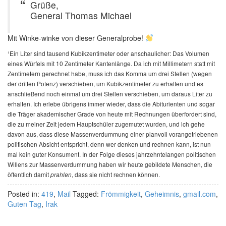
Grüße,
General Thomas Michael
Mit Winke-winke von dieser Generalprobe!
¹Ein Liter sind tausend Kubikzentimeter oder anschaulicher: Das Volumen
eines Würfels mit 10 Zentimeter Kantenlänge. Da ich mit Millimetern statt mit
Zentimetern gerechnet habe, muss ich das Komma um drei Stellen (wegen
der dritten Potenz) verschieben, um Kubikzentimeter zu erhalten und es
anschließend noch einmal um drei Stellen verschieben, um daraus Liter zu
erhalten. Ich erlebe übrigens immer wieder, dass die Abiturienten und sogar
die Träger akademischer Grade von heute mit Rechnungen überfordert sind,
die zu meiner Zeit jedem Hauptschüler zugemutet wurden, und ich gehe
davon aus, dass diese Massenverdummung einer planvoll vorangetriebenen
politischen Absicht entspricht, denn wer denken und rechnen kann, ist nun
mal kein guter Konsument. In der Folge dieses jahrzehntelangen politischen
Willens zur Massenverdummung haben wir heute gebildete Menschen, die
öffentlich damit
, dass sie nicht rechnen können.
prahlen
Posted in:
419
,
Mail
Tagged:
Frömmigkeit
,
Geheimnis
,
gmail.com
,
Guten Tag
,
Irak