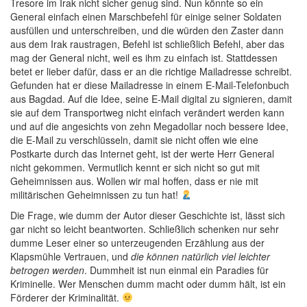
Tresore im Irak nicht sicher genug sind. Nun könnte so ein
General einfach einen Marschbefehl für einige seiner Soldaten
ausfüllen und unterschreiben, und die würden den Zaster dann
aus dem Irak raustragen, Befehl ist schließlich Befehl, aber das
mag der General nicht, weil es ihm zu einfach ist. Stattdessen
betet er lieber dafür, dass er an die richtige Mailadresse schreibt.
Gefunden hat er diese Mailadresse in einem E-Mail-Telefonbuch
aus Bagdad. Auf die Idee, seine E-Mail digital zu signieren, damit
sie auf dem Transportweg nicht einfach verändert werden kann
und auf die angesichts von zehn Megadollar noch bessere Idee,
die E-Mail zu verschlüsseln, damit sie nicht offen wie eine
Postkarte durch das Internet geht, ist der werte Herr General
nicht gekommen. Vermutlich kennt er sich nicht so gut mit
Geheimnissen aus. Wollen wir mal hoffen, dass er nie mit
militärischen Geheimnissen zu tun hat!
Die Frage, wie dumm der Autor dieser Geschichte ist, lässt sich
gar nicht so leicht beantworten. Schließlich schenken nur sehr
dumme Leser einer so unterzeugenden Erzählung aus der
Klapsmühle Vertrauen, und
die können natürlich viel leichter
betrogen werden
. Dummheit ist nun einmal ein Paradies für
Kriminelle. Wer Menschen dumm macht oder dumm hält, ist ein
Förderer der Kriminalität.