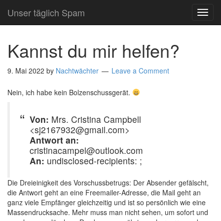
Unser täglich Spam
TOG
NAVI
Kannst du mir helfen?
9. Mai 2022
by
Nachtwächter
Leave a Comment
Nein, ich habe kein Bolzenschussgerät.
Von:
Mrs. Cristina Campbell
<sj2167932@gmail.com>
Antwort an:
cristinacampel@outlook.com
An:
undisclosed-recipients: ;
Die Dreieinigkeit des Vorschussbetrugs: Der Absender gefälscht,
die Antwort geht an eine Freemailer-Adresse, die Mail geht an
ganz viele Empfänger gleichzeitig und ist so persönlich wie eine
Massendrucksache. Mehr muss man nicht sehen, um sofort und