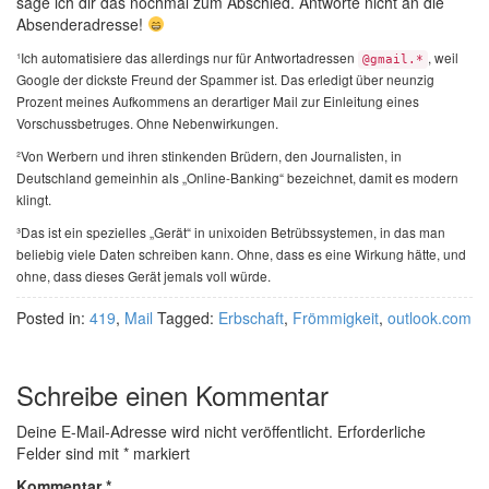
sage ich dir das nochmal zum Abschied. Antworte nicht an die
Absenderadresse!
¹Ich automatisiere das allerdings nur für Antwortadressen
, weil
@gmail.*
Google der dickste Freund der Spammer ist. Das erledigt über neunzig
Prozent meines Aufkommens an derartiger Mail zur Einleitung eines
Vorschussbetruges. Ohne Nebenwirkungen.
²Von Werbern und ihren stinkenden Brüdern, den Journalisten, in
Deutschland gemeinhin als „Online-Banking“ bezeichnet, damit es modern
klingt.
³Das ist ein spezielles „Gerät“ in unixoiden Betrübssystemen, in das man
beliebig viele Daten schreiben kann. Ohne, dass es eine Wirkung hätte, und
ohne, dass dieses Gerät jemals voll würde.
Posted in:
419
,
Mail
Tagged:
Erbschaft
,
Frömmigkeit
,
outlook.com
Schreibe einen Kommentar
Deine E-Mail-Adresse wird nicht veröffentlicht.
Erforderliche
Felder sind mit
*
markiert
Kommentar
*