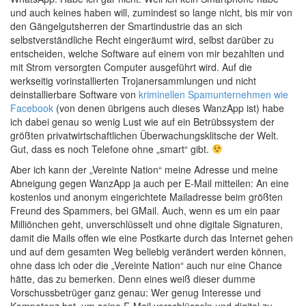
und auch keines haben will, zumindest so lange nicht, bis mir von
den Gängelgutsherren der Smartindustrie das an sich
selbstverständliche Recht eingeräumt wird, selbst darüber zu
entscheiden, welche Software auf einem von mir bezahlten und
mit Strom versorgten Computer ausgeführt wird. Auf die
werkseitig vorinstallierten Trojanersammlungen und nicht
deinstallierbare Software von
kriminellen Spamunternehmen wie
Facebook
(von denen übrigens auch dieses WanzApp ist) habe
ich dabei genau so wenig Lust wie auf ein Betrübssystem der
größten privatwirtschaftlichen Überwachungsklitsche der Welt.
Gut, dass es noch Telefone ohne „smart“ gibt.
Aber ich kann der „Vereinte Nation“ meine Adresse und meine
Abneigung gegen WanzApp ja auch per E-Mail mitteilen: An eine
kostenlos und anonym eingerichtete Mailadresse beim größten
Freund des Spammers, bei GMail. Auch, wenn es um ein paar
Milliönchen geht, unverschlüsselt und ohne digitale Signaturen,
damit die Mails offen wie eine Postkarte durch das Internet gehen
und auf dem gesamten Weg beliebig verändert werden können,
ohne dass ich oder die „Vereinte Nation“ auch nur eine Chance
hätte, das zu bemerken. Denn eines weiß dieser dumme
Vorschussbetrüger ganz genau: Wer genug Interesse und