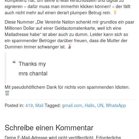
Kompetenz hat, um seine E-Mail verschlüsseln und digital zu
signieren – dafür muss man immerhin klicken können! – der fällt
auch nicht mehr auf einen derart plumpen Betrug rein.
Diese Nummer „Die Vereinte Nation schenkt mir grundlos ein paar
Millionen Dollar auf einer Geldautomatenkarte, weil ich eine
Mailadresse habe“ ist aber auch zu dumm. Leider kann sich so
ein spammender Betrüger darüber freuen, dass die Mutter der
Dummen immer schwanger ist.
Thanks my
mrs chantal
Mit pseudohöflichem Dank für nichts vom spammenden Idioten.
Posted in:
419
,
Mail
Tagged:
gmail.com
,
Hallo
,
UN
,
WhatsApp
Schreibe einen Kommentar
Deine E-Mail-Adresse wird nicht veröffentlicht.
Erforderliche