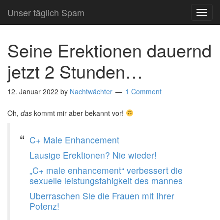
Unser täglich Spam
TOG
NAVI
Seine Erektionen dauernd
jetzt 2 Stunden…
12. Januar 2022
by
Nachtwächter
1 Comment
Oh,
das
kommt mir aber bekannt vor!
C+ Male Enhancement
Lausige Erektionen? Nie wieder!
„C+ male enhancement“ verbessert die
sexuelle leistungsfahigkeit des mannes
Uberraschen Sie die Frauen mit Ihrer
Potenz!