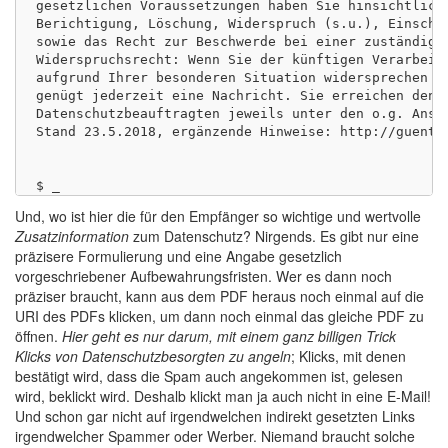
gesetzlichen Voraussetzungen haben Sie hinsichtlich 
Berichtigung, Löschung, Widerspruch (s.u.), Einschrä
sowie das Recht zur Beschwerde bei einer zuständigen
Widerspruchsrecht: Wenn Sie der künftigen Verarbeitu
aufgrund Ihrer besonderen Situation widersprechen od
genügt jederzeit eine Nachricht. Sie erreichen den V
Datenschutzbeauftragten jeweils unter den o.g. Ansch
Stand 23.5.2018, ergänzende Hinweise: http://guenthe
Und, wo ist hier die für den Empfänger so wichtige und wertvolle
Zusatzinformation
zum Datenschutz? Nirgends. Es gibt nur eine
präzisere Formulierung und eine Angabe gesetzlich
vorgeschriebener Aufbewahrungsfristen. Wer es dann noch
präziser braucht, kann aus dem PDF heraus noch einmal auf die
URI des PDFs klicken, um dann noch einmal das gleiche PDF zu
öffnen.
Hier geht es nur darum, mit einem ganz billigen Trick
Klicks von Datenschutzbesorgten zu angeln
; Klicks, mit denen
bestätigt wird, dass die Spam auch angekommen ist, gelesen
wird, beklickt wird. Deshalb klickt man ja auch nicht in eine E-Mail!
Und schon gar nicht auf irgendwelchen indirekt gesetzten Links
irgendwelcher Spammer oder Werber. Niemand braucht solche