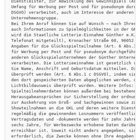
Dienstleister, zur Abwicklung des Gewinnspiels (Art.
Umfang für Werbung per Post und für pseudonym durchg
DSGVO) verarbeitet, auch im Interesse der anderen Gl
Unternehmensgruppe.

Bei Ihrem Anruf können Sie auf Wunsch – nach Ihrer T
auch Informationen zu Spielmöglichkeiten in der GKL
wird die Staatliche Lotterie-Einnahme Günther e.K. o
Telefonat mitgeteilt), Kronacher Straße 60, 96052 Ba
Angaben für die Glücksspielteilnahme (Art. 6 Abs.1 b
für Werbung per Post und für pseudonym durchgeführte
anderen Glücksspielunternehmen der Günther Unternehm
verarbeiten. Die Lotterieeinnahme ist gesetzlich ver
Sie Name, Anschrift und Geburtsdatum mitteilen. Dies
überprüft werden (Art. 6 Abs.1 c DSGVO), indem sie a
den dort gespeicherten Daten abgeglichen werden, die
Lichtbildausweis überprüft wurden. Weitere Infos: ww
Spielteilnehmerdaten können außerdem bei bestehenden
Herausgabeansprüchen zur Sicherstellung der ordnungs
zur Auskehrung von Groß- und Sachgewinnen sowie zur 
Showteilnahmen an die GKL und deren weitere Dienstle
regelmäßig die gewinnenden Losnummern veröffentlicht
Vertragsdaten und -dokumente werden für zehn Jahre g
sechs Jahre, für Werbezwecke erhobene Daten darüber 
erreichbar ist. Soweit nicht anders angegeben, sind 
erforderlich, die Zwecke können ohne Ihre Angaben ni