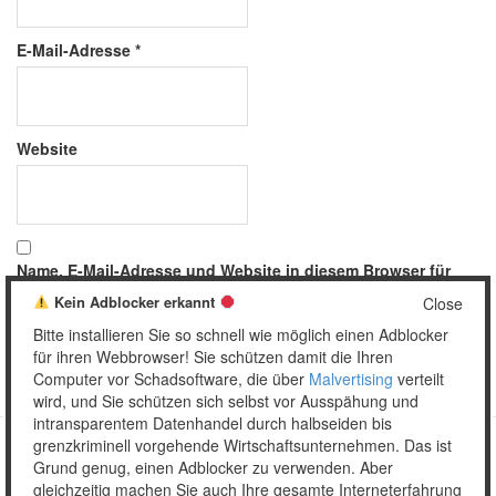
E-Mail-Adresse
*
Website
Name, E-Mail-Adresse und Website in diesem Browser für
meinen nächsten Kommentar speichern.
Kein Adblocker erkannt
Close
Bitte installieren Sie so schnell wie möglich einen Adblocker
für ihren Webbrowser! Sie schützen damit die Ihren
Computer vor Schadsoftware, die über
Malvertising
verteilt
wird, und Sie schützen sich selbst vor Ausspähung und
intransparentem Datenhandel durch halbseiden bis
grenzkriminell vorgehende Wirtschaftsunternehmen. Das ist
Grund genug, einen Adblocker zu verwenden. Aber
Copyright © 2026 Unser täglich Spam.
gleichzeitig machen Sie auch Ihre gesamte Interneterfahrung
Mobile
WordPress Theme by themehall.com