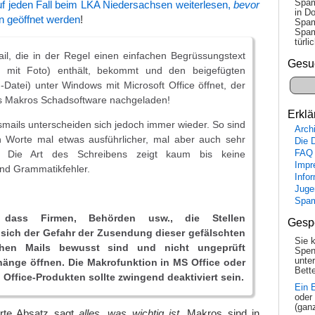
Spam
auf jeden Fall beim LKA Niedersachsen weiterlesen,
bevor
in Do
 geöffnet werden
!
Spam
Spam
tür­l
il, die in der Regel einen einfachen Begrüssungstext
Gesu
l mit Foto) enthält, bekommt und den beigefügten
atei) unter Windows mit Microsoft Office öffnet, der
s Makros Schadsoftware nachgeladen!
Erklä
ails unterscheiden sich jedoch immer wieder. So sind
Arch
en Worte mal etwas ausführlicher, mal aber auch sehr
Die 
. Die Art des Schreibens zeigt kaum bis keine
FAQ
Impr
und Grammatikfehler.
Info
Juge
Spa
, dass Firmen, Behörden usw., die Stellen
Gesp
 sich der Gefahr der Zusendung dieser gefälschten
Sie 
chen Mails bewusst sind und nicht ungeprüft
Spen
unte
hänge öffnen. Die Makrofunktion in MS Office oder
Bette
 Office-Produkten sollte zwingend deaktiviert sein.
Ein 
oder
(gan
ierte Absatz sagt
alles, was wichtig ist
. Makros sind in