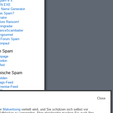
spam e.V.
IN.EXE
 Name Generator
das Spam?
nator
ore Ransom!
hingradar
nceScambaiter
mgourmet
 Forum Spam
fonpaul
e Spam
epage
odon
lfed
nische Spam
lden
rags-Feed
entar-Feed
Press.org
Close
g
)
er
Malvertising
verteilt wird, und Sie schützen sich selbst vor