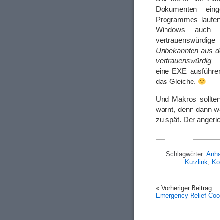
Dokumenten eing
Programmes laufen
Windows auch k
vertrauenswürdig
Unbekannten aus de
vertrauenswürdig
– 
eine EXE ausführen
das Gleiche.
Und Makros sollten 
warnt, denn dann w
zu spät. Der angeri
Schlagwörter:
Anh
Kurzlink
;
Ko
« Vorheriger Beitrag
Emergency Relief Coor