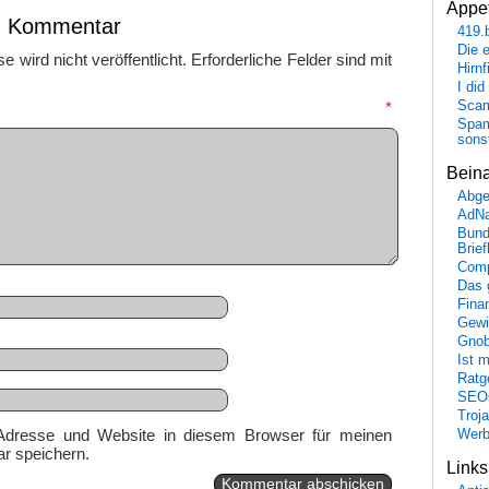
Appet
en Kommentar
419.
Die 
 wird nicht veröffentlicht.
Erforderliche Felder sind mit
Hirn
I did
Scam
mmentar
*
Spam
sons
Bein
Abge
AdN
Bund
Brie
Comp
Das 
Fina
Gewi
Gnob
Ist 
Ratge
SEO
Troj
Adresse und Website in diesem Browser für meinen
Wer
r speichern.
Link