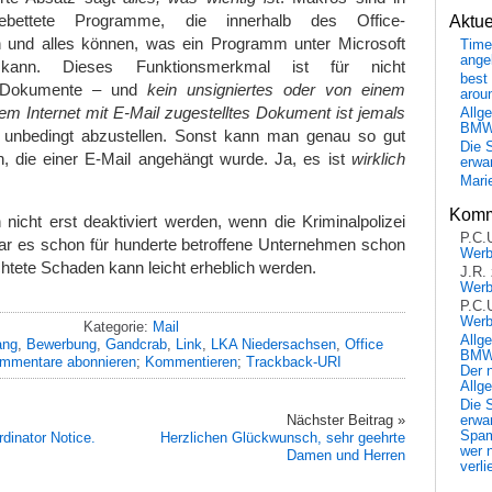
ebettete Programme, die innerhalb des Office-
Aktu
 und alles können, was ein Programm unter Microsoft
Time
ange
ann. Dieses Funktionsmerkmal ist für nicht
best 
e Dokumente – und
kein unsigniertes oder von einem
arou
m Internet mit E-Mail zugestelltes Dokument ist jemals
Allg
BM
unbedingt abzustellen. Sonst kann man genau so gut
Die 
, die einer E-Mail angehängt wurde. Ja, es ist
wirklich
erwar
Mari
Komm
nicht erst deaktiviert werden, wenn die Kriminalpolizei
P.C.
ar es schon für hunderte betroffene Unternehmen schon
Wer
chtete Schaden kann leicht erheblich werden.
J.R.
Wer
P.C.
Wer
Kategorie:
Mail
Allg
ang
,
Bewerbung
,
Gandcrab
,
Link
,
LKA Niedersachsen
,
Office
BMW 
mmentare abonnieren
;
Kommentieren
;
Trackback-URI
Der 
Allg
Die 
Nächster Beitrag »
erwar
Spa
dinator Notice.
Herzlichen Glückwunsch, sehr geehrte
wer n
Damen und Herren
verli