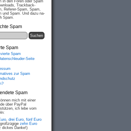
 in den Fo­ren oder Spam
wn­loads, Track­back-
, Re­fe­rer-Spam, Spam,
 und Spam. Und da­zu na­
ich Spam.
chte Spam
rte Spam
ivierte Spam
Datenschleuder-Seite
essum
rmatives zur Spam
ndschutz
m?
endete Spam
können mich mit einer
de über PayPal
rstützen, ich lebe vom
ln:
Euro
,
drei Euro
,
fünf Euro
 großzügige
zehn Euro
z dickes Danke!)