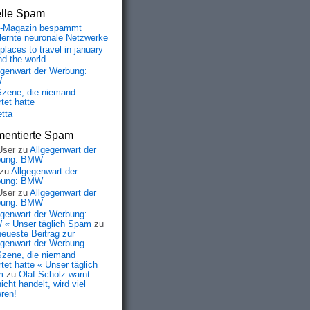
elle Spam
-Magazin bespammt
lernte neuronale Netzwerke
places to travel in january
nd the world
egenwart der Werbung:
W
Szene, die niemand
tet hatte
etta
entierte Spam
User
zu
Allgegenwart der
bung: BMW
zu
Allgegenwart der
bung: BMW
User
zu
Allgegenwart der
bung: BMW
egenwart der Werbung:
« Unser täglich Spam
zu
neueste Beitrag zur
egenwart der Werbung
Szene, die niemand
tet hatte « Unser täglich
m
zu
Olaf Scholz warnt –
icht handelt, wird viel
eren!