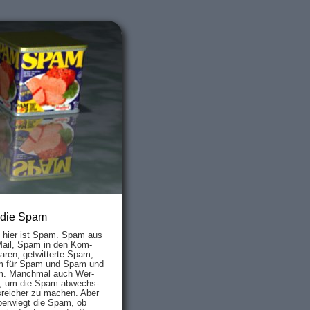
 die Spam
s hier ist Spam. Spam aus
Mail, Spam in den Kom­
aren, ge­twit­ter­te Spam,
 für Spam und Spam und
. Manch­mal auch Wer­
, um die Spam ab­wechs­
­reich­er zu mach­en. Aber
ber­wiegt die Spam, ob