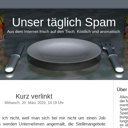
Unser täglich Spam
Aus dem Internet frisch auf den Tisch. Köstlich und aromatisch.
Über
Kurz verlinkt
Alle
der 
Mittwoch, 20. März 2019, 14:19 Uhr
men­t
Spam
Spam
bung
ich nicht, weil man sich bei mir nicht um einen Job
lungs
 werden Unternehmen angemailt, die Stellenangebote
es ü