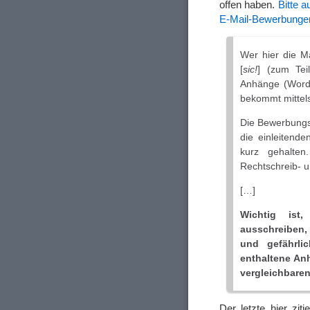
offen haben.
Bitte 
E-Mail-Bewerbungen
Wer hier die Ma
[
sic!
] (zum Tei
Anhänge (Word-D
bekommt mittel
Die Bewerbungsm
die einleitend
kurz gehalten
Rechtschreib- 
[…]
Wichtig ist
ausschreiben,
und gefährli
enthaltene An
vergleichbaren
Der letzte hier zit