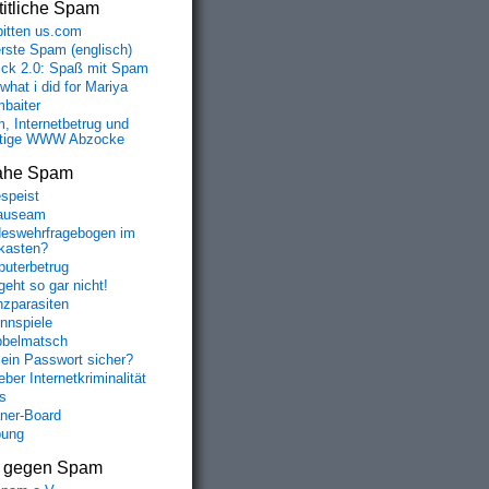
itliche Spam
bitten us.com
erste Spam (englisch)
fick 2.0: Spaß mit Spam
 what i did for Mariya
baiter
, Internetbetrug und
tige WWW Abzocke
ahe Spam
speist
auseam
eswehrfragebogen im
fkasten?
uterbetrug
geht so gar nicht!
nzparasiten
nnspiele
belmatsch
mein Passwort sicher?
ber Internetkriminalität
s
aner-Board
bung
s gegen Spam