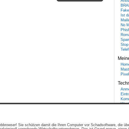
Anti
BRA
Fake
Ist 
Maili
No M
Phis
Roma
Spa
Stop
Tele
Mein
Hom
Mast
Pixe
Tech
Anme
Eint
Komm
Word
Ein genussvolles Blog von
Elias Schwerdtfeger
(
Lizenz
,
Datenschutzerklärun
 Webbrowser! Sie schützen damit die Ihren Computer vor Schadsoftware, die üb
Beiträge (RSS)
und
Kommentare (RSS)
.