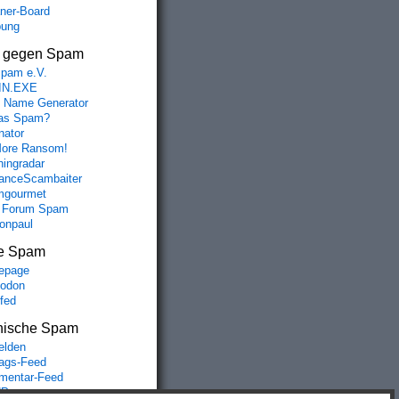
aner-Board
bung
s gegen Spam
spam e.V.
IN.EXE
 Name Generator
das Spam?
nator
ore Ransom!
hingradar
nceScambaiter
mgourmet
 Forum Spam
fonpaul
e Spam
epage
odon
lfed
nische Spam
lden
rags-Feed
entar-Feed
Press.org