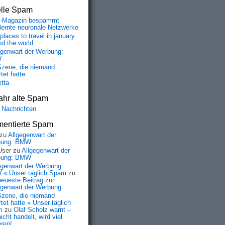
elle Spam
-Magazin bespammt
lernte neuronale Netzwerke
places to travel in january
nd the world
egenwart der Werbung:
W
Szene, die niemand
tet hatte
etta
ahr alte Spam
 Nachrichten
entierte Spam
zu
Allgegenwart der
bung: BMW
User
zu
Allgegenwart der
bung: BMW
egenwart der Werbung:
« Unser täglich Spam
zu
neueste Beitrag zur
egenwart der Werbung
Szene, die niemand
tet hatte « Unser täglich
m
zu
Olaf Scholz warnt –
icht handelt, wird viel
eren!