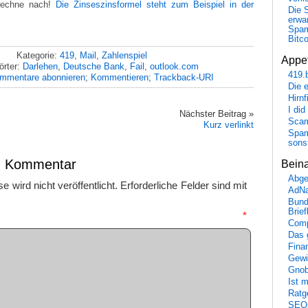
rechne nach!
Die Zinseszinsformel steht zum Beispiel in der
Die 
erwar
Spa
Bitc
Kategorie:
419
,
Mail
,
Zahlenspiel
Appet
örter:
Darlehen
,
Deutsche Bank
,
Fail
,
outlook.com
419.
mmentare abonnieren
;
Kommentieren
;
Trackback-URI
Die 
Hirn
I did
Nächster Beitrag »
Scam
Kurz verlinkt
Spam
sons
en Kommentar
Bein
Abge
 wird nicht veröffentlicht.
Erforderliche Felder sind mit
AdN
Bund
Brie
mmentar
*
Comp
Das 
Fina
Gewi
Gnob
Ist 
Ratge
SEO