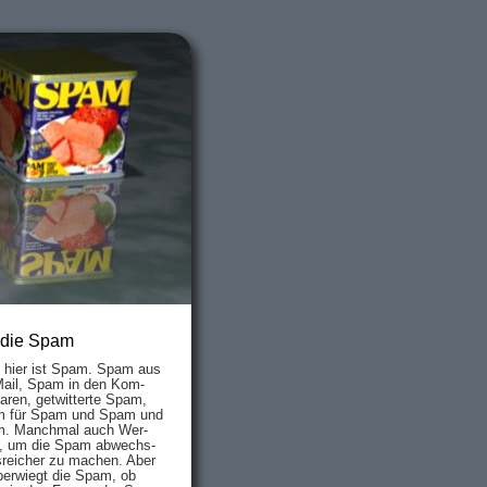
 die Spam
s hier ist Spam. Spam aus
Mail, Spam in den Kom­
aren, ge­twit­ter­te Spam,
 für Spam und Spam und
. Manch­mal auch Wer­
, um die Spam ab­wechs­
­reich­er zu mach­en. Aber
ber­wiegt die Spam, ob