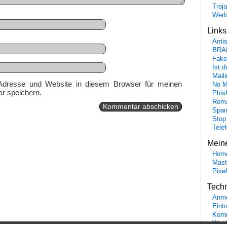
Troj
Wer
Link
Anti
BRA
Fake
Ist 
Maili
Adresse und Website in diesem Browser für meinen
No M
r speichern.
Phis
Roma
Spa
Stop
Tele
Mein
Hom
Mast
Pixe
Tech
Anme
Eint
Komm
Word