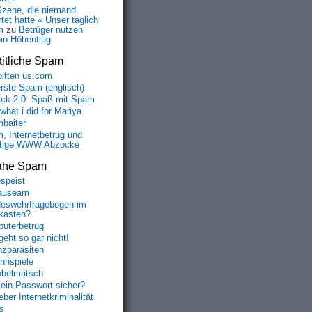
Szene, die niemand
tet hatte « Unser täglich
m
zu
Betrüger nutzen
oin-Höhenflug
itliche Spam
bitten us.com
erste Spam (englisch)
fick 2.0: Spaß mit Spam
 what i did for Mariya
baiter
, Internetbetrug und
tige WWW Abzocke
ahe Spam
speist
auseam
eswehrfragebogen im
fkasten?
uterbetrug
geht so gar nicht!
nzparasiten
nnspiele
belmatsch
mein Passwort sicher?
ber Internetkriminalität
s