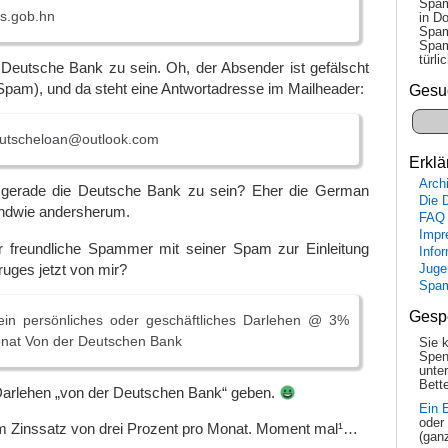
Spam
s.gob.hn
in Do
Spam
Spam
tür­l
e Deutsche Bank zu sein. Oh, der Absender ist gefälscht
e Spam), und da steht eine Antwortadresse im Mailheader:
Gesu
utscheloan@outlook.com
Erklä
Arch
t gerade die Deutsche Bank zu sein? Eher die German
Die 
endwie andersherum.
FAQ
Impr
r freundliche Spammer mit seiner Spam zur Einleitung
Info
uges jetzt von mir?
Juge
Spa
Gesp
ein persönliches oder geschäftliches Darlehen @ 3%
onat Von der Deutschen Bank
Sie 
Spen
unte
Bette
n Darlehen „von der Deutschen Bank“ geben.
Ein 
oder
em Zinssatz von drei Prozent pro Monat. Moment mal¹…
(gan