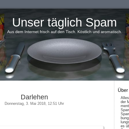
Unser täglich Spam
Aus dem Internet frisch auf den Tisch. Köstlich und aromatisch.
Über
Darlehen
Alle
der 
Donnerstag, 3. Mai 2018, 12:51 Uhr
men­t
Spam
Spam
bung
lungs
es ü