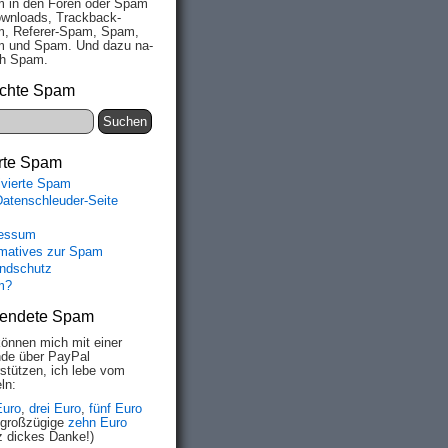
 in den Fo­ren oder Spam
wn­loads, Track­back-
, Re­fe­rer-Spam, Spam,
 und Spam. Und da­zu na­
ich Spam.
chte Spam
rte Spam
ivierte Spam
Datenschleuder-Seite
essum
rmatives zur Spam
ndschutz
m?
endete Spam
können mich mit einer
de über PayPal
rstützen, ich lebe vom
ln:
Euro
,
drei Euro
,
fünf Euro
 großzügige
zehn Euro
z dickes Danke!)