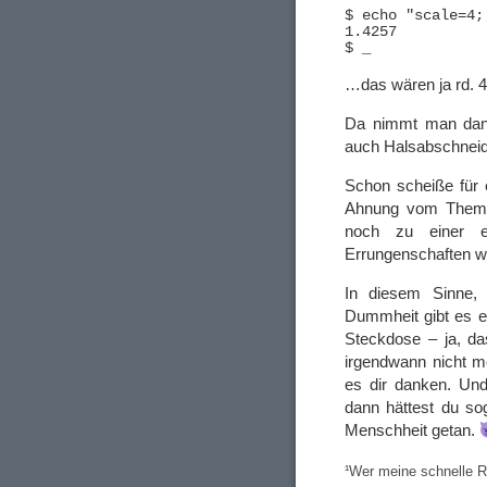
$ echo "scale=4;
1.4257

…das wären ja rd. 4
Da nimmt man dann
auch Halsabschneid
Schon scheiße für 
Ahnung vom Thema 
noch zu einer el
Errungenschaften w
In diesem Sinne,
Dummheit gibt es ei
Steckdose – ja, das
irgendwann nicht m
es dir danken. Und
dann hättest du s
Menschheit getan.
¹Wer meine schnelle 