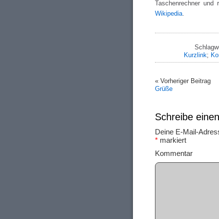
Taschenrechner und 
Wikipedia
.
Schlagw
Kurzlink
;
Ko
« Vorheriger Beitrag
Grüße
Schreibe ein
Deine E-Mail-Adresse
*
markiert
Ko