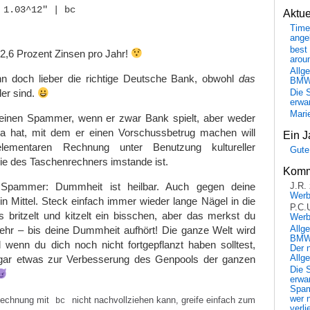
 1.03^12" | bc

Aktu
Time
ange
best 
2,6 Prozent Zinsen pro Jahr!
arou
Allg
 doch lieber die richtige Deutsche Bank, obwohl
das
BM
er sind.
Die 
erwar
Mari
einen Spammer, wenn er zwar Bank spielt, aber weder
hat, mit dem er einen Vorschussbetrug machen will
Ein J
ementaren Rechnung unter Benutzung kultureller
Gute
ie des Taschenrechners imstande ist.
Komm
 Spammer: Dummheit ist heilbar. Auch gegen deine
J.R.
Wer
n Mittel. Steck einfach immer wieder lange Nägel in die
P.C.
 britzelt und kitzelt ein bisschen, aber das merkst du
Wer
Allg
ehr – bis deine Dummheit aufhört! Die ganze Welt wird
BMW 
 wenn du dich noch nicht fortgepflanzt haben solltest,
Der 
Allg
ogar etwas zur Verbesserung des Genpools der ganzen
Die 
erwar
Spa
wer n
Rechnung mit
nicht nachvollziehen kann, greife einfach zum
bc
verli