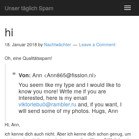
Unser täglich Spam
TOG
NAVI
hi
18. Januar 2018
by
Nachtwächter
Leave a Comment
Oh, eine Qualitätsspam!
Von:
Ann <Ann865@fission.nl>
You seem like my type and I would like to
know you more! Write me if you are
interested, here is my email
viktoriebu0@rambler.ru
and, if you want, I
will send some of my photos. Hugs, Ann
Hi, Ann,
ich kenne dich auch nicht. Aber ich kenne dich schon genug, um