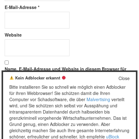
E-Mail-Adresse
*
Website
Name, E-Mail-Adresse und Website in diesem Browser für
meinen nächsten Kommentar speichern.
Kein Adblocker erkannt
Close
Bitte installieren Sie so schnell wie möglich einen Adblocker
für ihren Webbrowser! Sie schützen damit die Ihren
Computer vor Schadsoftware, die über
Malvertising
verteilt
wird, und Sie schützen sich selbst vor Ausspähung und
intransparentem Datenhandel durch halbseiden bis
grenzkriminell vorgehende Wirtschaftsunternehmen. Das ist
Grund genug, einen Adblocker zu verwenden. Aber
Copyright © 2026 Unser täglich Spam.
gleichzeitig machen Sie auch Ihre gesamte Interneterfahrung
Mobile
WordPress Theme by themehall.com
schöner, erfreulicher und schneller. Ich empfehle
uBlock