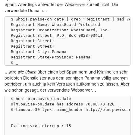
Spam. Allerdings antwortet der Webserver zurzeit nicht. Die
verwendete Domain…
$ whois pavise-on.date | grep ^Registrant | sed 7q

Registrant Name: WhoisGuard Protected

Registrant Organization: WhoisGuard, Inc.

Registrant Street: P.O. Box 0823-03411

Registrant Street:

Registrant Street:

Registrant City: Panama

Registrant State/Province: Panama

…wird
wie üblich
über einen bei Spammern und Kriminellen sehr
beliebten Dienstleister aus dem sonnigen Panama völlig anonym
betrieben, um auch ja kein Vertrauen aufkommen zu lassen. Aber
wie schon gesagt, der verwendete Webserver…
$ host olm.pavise-on.date

olm.pavise-on.date has address 70.98.78.126

$ timeout 30 lynx -mime_header http://olm.pavise-on.
Exiting via interrupt: 15
