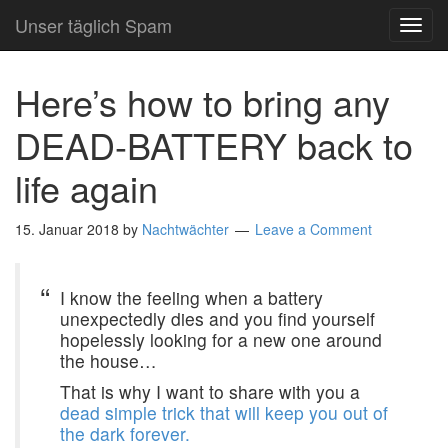
Unser täglich Spam
TOG
NAVI
Here’s how to bring any
DEAD-BATTERY back to
life again
15. Januar 2018
by
Nachtwächter
Leave a Comment
I know the feeling when a battery
unexpectedly dies and you find yourself
hopelessly looking for a new one around
the house…
That is why I want to share with you a
dead simple trick that will keep you out of
the dark forever.