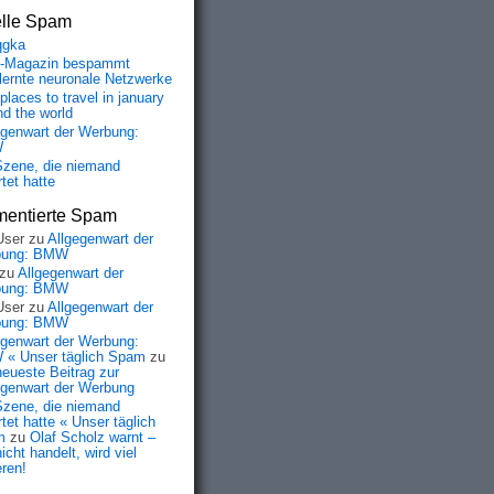
elle Spam
qgka
-Magazin bespammt
lernte neuronale Netzwerke
places to travel in january
nd the world
egenwart der Werbung:
W
Szene, die niemand
tet hatte
entierte Spam
User
zu
Allgegenwart der
bung: BMW
zu
Allgegenwart der
bung: BMW
User
zu
Allgegenwart der
bung: BMW
egenwart der Werbung:
« Unser täglich Spam
zu
neueste Beitrag zur
egenwart der Werbung
Szene, die niemand
tet hatte « Unser täglich
m
zu
Olaf Scholz warnt –
icht handelt, wird viel
eren!