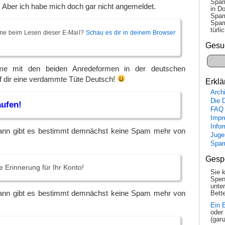
Spam
Aber ich habe mich doch gar nicht angemeldet.
in Do
Spam
Spam
tür­l
me beim Lesen dieser E-Mail?
Schau es dir in deinem Browser
Gesu
me mit den beiden Anredeformen in der deutschen
 dir eine verdammte Tüte Deutsch!
Erklä
Arch
Die 
aufen!
FAQ
Impr
Info
dann gibt es bestimmt demnächst keine Spam mehr von
Juge
Spa
Gesp
zte Erinnerung für Ihr Konto!
Sie 
Spen
unte
dann gibt es bestimmt demnächst keine Spam mehr von
Bette
Ein 
oder
(gan