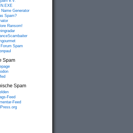
spam e.V.
IN.EXE
 Name Generator
das Spam?
nator
ore Ransom!
hingradar
nceScambaiter
mgourmet
 Forum Spam
fonpaul
e Spam
epage
odon
lfed
nische Spam
lden
rags-Feed
entar-Feed
Press.org