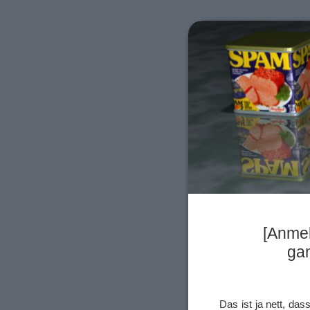
[Anme
ga
Das ist ja nett, da