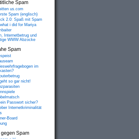
itliche Spam
bitten us.com
erste Spam (englisch)
fick 2.0: Spaß mit Spam
 what i did for Mariya
baiter
, Internetbetrug und
tige WWW Abzocke
ahe Spam
speist
auseam
eswehrfragebogen im
fkasten?
uterbetrug
geht so gar nicht!
nzparasiten
nnspiele
belmatsch
mein Passwort sicher?
ber Internetkriminalität
s
aner-Board
bung
s gegen Spam