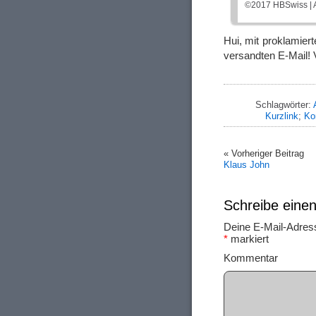
©2017 HBSwiss | A
Hui, mit proklamier
versandten E-Mail!
Schlagwörter:
Kurzlink
;
Ko
« Vorheriger Beitrag
Klaus John
Schreibe ein
Deine E-Mail-Adresse
*
markiert
Ko