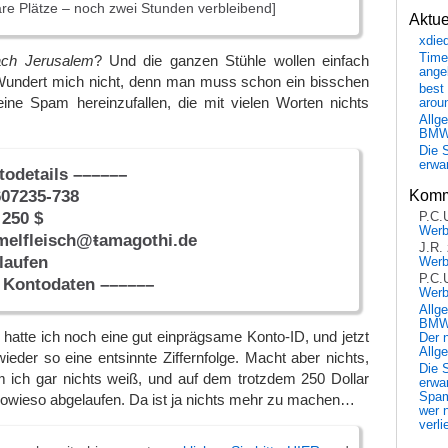
are Plätze – noch zwei Stunden verbleibend]
Aktu
xdie
Time
ach Jerusalem
? Und die ganzen Stühle wollen einfach
ange
 Wundert mich nicht, denn man muss schon ein bisschen
best 
eine Spam hereinzufallen, die mit vielen Worten nichts
arou
Allg
BM
Die 
erwar
todetails ––––––
607235-738
Komm
 250 $
P.C.
Wer
melfleisch@ŧamagothi.de
J.R.
laufen
Wer
P.C.
 Kontodaten ––––––
Wer
Allg
BMW 
 hatte ich noch eine gut einprägsame Konto-ID, und jetzt
Der 
Allg
ieder so eine entsinnte Ziffernfolge. Macht aber nichts,
Die 
 ich gar nichts weiß, und auf dem trotzdem 250 Dollar
erwar
Spa
 sowieso abgelaufen. Da ist ja nichts mehr zu machen…
wer n
verli