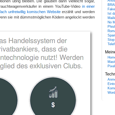
ionen übrig bleiben. Die glauben dann vielleicht sogar,
Anti
BRA
brauchtwagenverkäufer in einem YouTube-Video
in einer
Fake
lfach unfreiwillig komischen Website
erzählt und werden
Ist 
, wenn sie mit dümmstmöglichen Ködern angelockt werden
Maili
No M
Phis
Roma
Spa
Stop
Tele
Mein
Hom
Mast
Pixe
Tech
Anme
Eint
Komm
Word