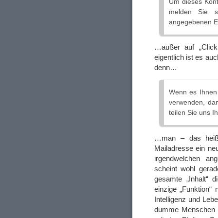
Um dieses Kont
melden Sie s
angegebenen E-
…außer auf „Click
eigentlich ist es au
denn…
Wenn es Ihnen n
verwenden, dan
teilen Sie uns 
…man – das heißt 
Mailadresse ein neu
irgendwelchen ang
scheint wohl gera
gesamte „Inhalt“ d
einzige „Funktion“
Intelligenz und Leb
dumme Menschen mi