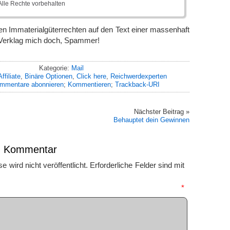
lle Rechte vorbehalten
ten Immaterialgüterrechten auf den Text einer massenhaft
 Verklag mich doch, Spammer!
Kategorie:
Mail
Affiliate
,
Binäre Optionen
,
Click here
,
Reichwerdexperten
mmentare abonnieren
;
Kommentieren
;
Trackback-URI
Nächster Beitrag »
Behauptet dein Gewinnen
en Kommentar
 wird nicht veröffentlicht.
Erforderliche Felder sind mit
mmentar
*