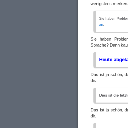
wenigstens merken. 
Sie haben Proble
an
.
Sie haben Proble
Sprache? Dann kauf
Heute abgel
Das ist ja schön, 
dir.
Dies ist die let
Das ist ja schön, 
dir.