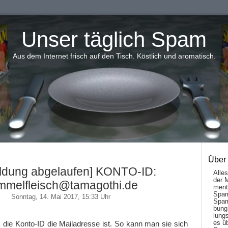
Unser täglich Spam
Aus dem Internet frisch auf den Tisch. Köstlich und aromatisch.
Über
ldung abgelaufen] KONTO-ID:
Alle
der 
mmelfleisch@tamagothi.de
men­t
Spam
Sonntag, 14. Mai 2017, 15:33 Uhr
Spam
bung
lungs
es ü
ss die Konto-ID die Mailadresse ist. So kann man sie sich