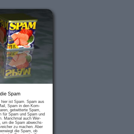
 die Spam
s hier ist Spam. Spam aus
Mail, Spam in den Kom­
aren, ge­twit­ter­te Spam,
 für Spam und Spam und
. Manch­mal auch Wer­
, um die Spam ab­wechs­
­reich­er zu mach­en. Aber
ber­wiegt die Spam, ob