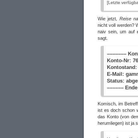
[Letzte verfügb
Wie jetzt,
Reise n
nicht voll werden?
naiv sein, um auf 
sagt.
––––––– Kon
Konto-Nr: 7
Kontostand:
E-Mail: gam
Status: abge
–––––– Ende
Komisch, im Betreff
ist es doch schon w
das Konto (von dem
herumliegen) ist ja