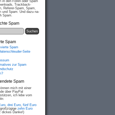
 in den Fo­ren oder Spam
wn­loads, Track­back-
, Re­fe­rer-Spam, Spam,
 und Spam. Und da­zu na­
ich Spam.
chte Spam
rte Spam
ivierte Spam
Datenschleuder-Seite
essum
rmatives zur Spam
ndschutz
m?
endete Spam
können mich mit einer
de über PayPal
rstützen, ich lebe vom
ln:
Euro
,
drei Euro
,
fünf Euro
 großzügige
zehn Euro
z dickes Danke!)