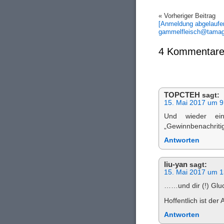
« Vorheriger Beitrag
[Anmeldung abgelauf
gammelfleisch@tamag
4 Kommentare
TOPCTEH
sagt:
15. Mai 2017 um 9
Und wieder ein
„Gewinnbenachriti
Antworten
liu-yan
sagt:
15. Mai 2017 um 1
……und dir (!) Gluc
Hoffentlich ist der 
Antworten