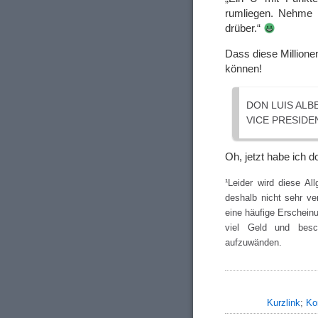
rumliegen. Nehme 
drüber.“
Dass diese Millione
können!
DON LUIS ALB
VICE PRESIDE
Oh, jetzt habe ich d
¹Leider wird diese Al
deshalb nicht sehr ve
eine häufige Erscheinu
viel Geld und besc
aufzuwänden.
Kurzlink
;
Ko