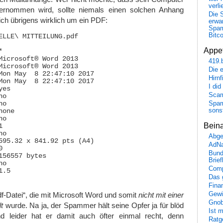
verli
bernommen wird, sollte niemals einen solchen Anhang
Die 
ich übrigens wirklich um ein PDF:
erwar
Spa
Bitc
ELLE\ MITTEILUNG.pdf 



Appet


Microsoft® Word 2013

419.
Microsoft® Word 2013

Die 
Mon May  8 22:47:10 2017

Hirn
Mon May  8 22:47:10 2017

I did
es

Scam
o

Spam
o

sons
one

o

Bein


o

Abge
595.32 x 841.92 pts (A4)

AdN


Bund
156557 bytes

Brie
o

Comp
.5

Das 
Fina
Gewi
df-Datei“, die mit Microsoft Word und somit
nicht mit einer
Gnob
t
wurde. Na ja, der Spammer hält seine Opfer ja für blöd
Ist 
d leider hat er damit auch öfter einmal recht, denn
Ratge