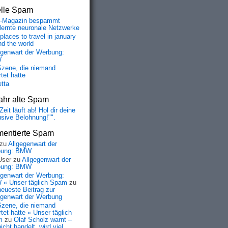
elle Spam
-Magazin bespammt
lernte neuronale Netzwerke
places to travel in january
nd the world
egenwart der Werbung:
W
Szene, die niemand
tet hatte
etta
ahr alte Spam
Zeit läuft ab! Hol dir deine
usive Belohnung!"".
entierte Spam
zu
Allgegenwart der
bung: BMW
User
zu
Allgegenwart der
bung: BMW
egenwart der Werbung:
« Unser täglich Spam
zu
neueste Beitrag zur
egenwart der Werbung
Szene, die niemand
tet hatte « Unser täglich
m
zu
Olaf Scholz warnt –
icht handelt, wird viel