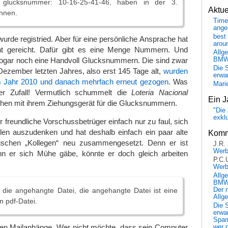
ie glucksnummer: 10-16-25-41-46, haben in der 3.
Aktu
nnen.
Time
ange
best 
urde registried. Aber für eine persönliche Ansprache hat
arou
ht gereicht. Dafür gibt es eine Menge Nummern. Und
Allg
BM
 sogar noch eine Handvoll Glucksnummern. Die sind zwar
Die 
ezember letzten Jahres, also erst 145 Tage alt,
wurden
erwar
m Jahr 2010 und danach mehrfach erneut gezogen
. Was
Mari
her Zufall! Vermutlich schummelt die
Loteria Nacional
Ein J
hen mit ihrem Ziehungsgerät für die Glucksnummern.
"Die 
exkl
der freundliche Vorschussbetrüger einfach nur zu faul, sich
hlen auszudenken und hat deshalb einfach ein paar alte
Komm
rischen „Kollegen“ neu zusammengesetzt. Denn er ist
J.R.
Wer
 er sich Mühe gäbe, könnte er doch gleich arbeiten
P.C.
Wer
Allg
BMW 
e die angehangte Datei, die angehangte Datei ist eine
Der 
Allg
n pdf-Datei.
Die 
erwar
Spa
eren Mailanhänge. Wer nicht möchte, dass sein Computer
wer n