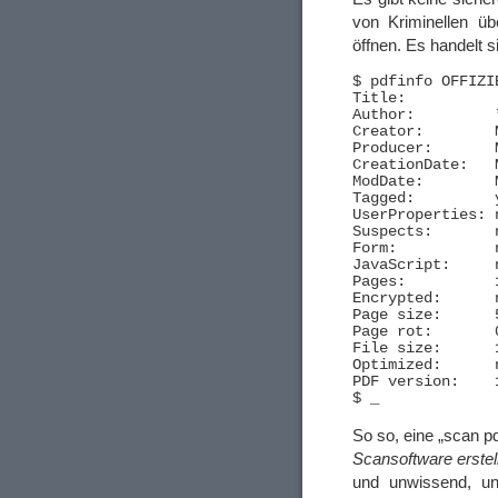
von Kriminellen ü
öffnen. Es handelt s
$ pdfinfo OFFIZI
Title:           
Author:         *
Creator:        
Producer:       
CreationDate:   
ModDate:        
Tagged:         y
UserProperties: n
Suspects:       n
Form:           n
JavaScript:     n
Pages:          1
Encrypted:      n
Page size:      
Page rot:       0
File size:      
Optimized:      n
PDF version:    1
So so, eine „scan p
Scansoftware erstell
und unwissend, un