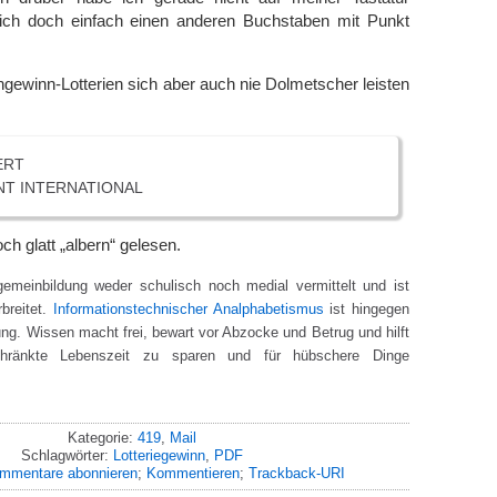
ich doch einfach einen anderen Buchstaben mit Punkt
ngewinn-Lotterien sich aber auch nie Dolmetscher leisten
ERT
NT INTERNATIONAL
och glatt „albern“ gelesen.
lgemeinbildung weder schulisch noch medial vermittelt und ist
rbreitet.
Informationstechnischer Analphabetismus
ist hingegen
ng. Wissen macht frei, bewart vor Abzocke und Betrug und hilft
hränkte Lebenszeit zu sparen und für hübschere Dinge
Kategorie:
419
,
Mail
Schlagwörter:
Lotteriegewinn
,
PDF
mmentare abonnieren
;
Kommentieren
;
Trackback-URI