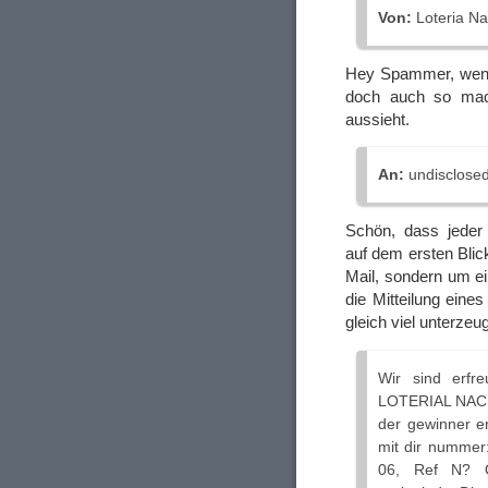
Von:
Loteria Na
Hey Spammer, wenn 
doch auch so mac
aussieht.
An:
undisclosed-
Schön, dass jeder 
auf dem ersten Blic
Mail, sondern um e
die Mitteilung eine
gleich viel unterzeu
Wir sind erfre
LOTERIAL NACION
der gewinner e
mit dir nummer
06, Ref N? O