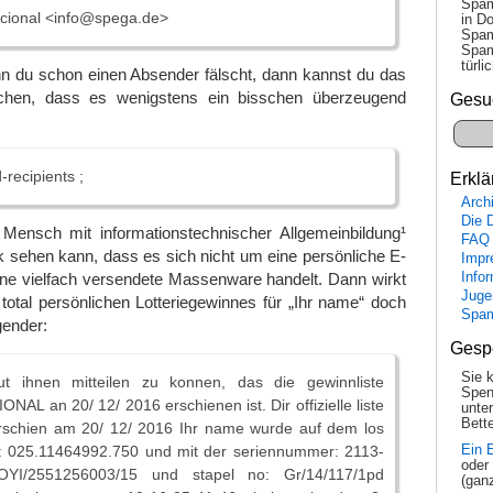
Spam
cional <info@spega.de>
in Do
Spam
Spam
tür­l
du schon einen Absender fälscht, dann kannst du das
hen, dass es wenigstens ein bisschen überzeugend
Gesu
recipients ;
Erklä
Arch
Die 
Mensch mit informationstechnischer Allgemeinbildung¹
FAQ
k sehen kann, dass es sich nicht um eine persönliche E-
Impr
Info
ine vielfach versendete Massenware handelt. Dann wirkt
Juge
s total persönlichen Lotteriegewinnes für „Ihr name“ doch
Spa
gender:
Gesp
Sie 
ut ihnen mitteilen zu konnen, das die gewinnliste
Spen
AL an 20/ 12/ 2016 erschienen ist. Dir offizielle liste
unte
Bette
rschien am 20/ 12/ 2016 Ihr name wurde auf dem los
: 025.11464992.750 und mit der seriennummer: 2113-
Ein 
oder
YI/2551256003/15 und stapel no: Gr/14/117/1pd
(gan