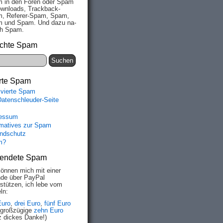
 in den Fo­ren oder Spam
wn­loads, Track­back-
, Re­fe­rer-Spam, Spam,
 und Spam. Und da­zu na­
ich Spam.
chte Spam
rte Spam
ivierte Spam
Datenschleuder-Seite
essum
rmatives zur Spam
ndschutz
m?
endete Spam
können mich mit einer
de über PayPal
rstützen, ich lebe vom
ln:
Euro
,
drei Euro
,
fünf Euro
 großzügige
zehn Euro
z dickes Danke!)