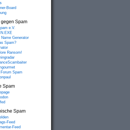
s
aner-Board
bung
s gegen Spam
spam e.V.
IN.EXE
 Name Generator
das Spam?
nator
ore Ransom!
hingradar
nceScambaiter
mgourmet
 Forum Spam
fonpaul
e Spam
epage
odon
lfed
nische Spam
lden
rags-Feed
entar-Feed