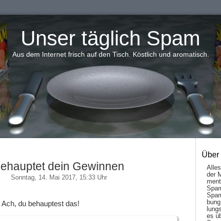
Unser täglich Spam
Aus dem Internet frisch auf den Tisch. Köstlich und aromatisch.
Über
ehauptet dein Gewinnen
Alle
der 
Sonntag, 14. Mai 2017, 15:33 Uhr
men­t
Spam
Spam
bung
 Ach, du behauptest das!
lungs
es ü