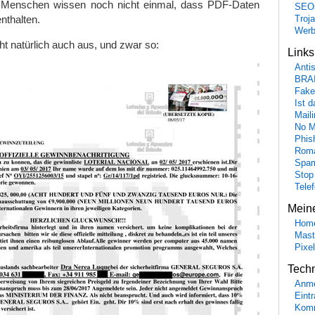
e Menschen wissen noch nicht einmal, dass PDF-Daten
SEO
nthalten.
Troj
Wer
ht natürlich auch aus, und zwar so:
Link
Anti
BRA
Fake
Ist 
Maili
No M
Phis
Roma
Spa
Stop
Tele
Mein
Hom
Mast
Pixe
Tech
Anme
Eint
Komm