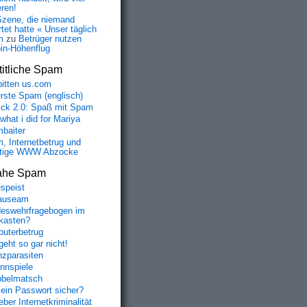
eren!
Szene, die niemand
tet hatte « Unser täglich
m
zu
Betrüger nutzen
oin-Höhenflug
itliche Spam
bitten us.com
erste Spam (englisch)
fick 2.0: Spaß mit Spam
 what i did for Mariya
baiter
, Internetbetrug und
tige WWW Abzocke
ahe Spam
speist
auseam
eswehrfragebogen im
fkasten?
uterbetrug
geht so gar nicht!
nzparasiten
nnspiele
belmatsch
mein Passwort sicher?
ber Internetkriminalität