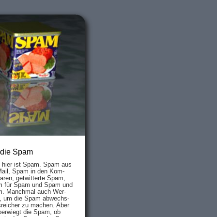
 die Spam
s hier ist Spam. Spam aus
Mail, Spam in den Kom­
aren, ge­twit­ter­te Spam,
 für Spam und Spam und
. Manch­mal auch Wer­
, um die Spam ab­wechs­
­reich­er zu mach­en. Aber
ber­wiegt die Spam, ob