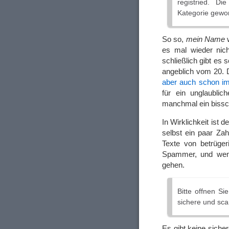
registried. D
Kategorie gewo
So so,
mein Name
w
es mal wieder nic
schließlich gibt es
angeblich vom 20. D
aber auch schon i
für ein unglaublic
manchmal ein bissc
In Wirklichkeit ist 
selbst ein paar Za
Texte von betrüge
Spammer, und wenn
gehen.
Bitte offnen Si
sichere und sca
Es gibt keine sich