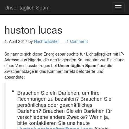
Unser täglich Spam
TOG
NAVI
huston lucas
4. April 2017
by
Nachtwächter
1 Comment
So nannte sich diese Energiesparleuchte für Lichtallergiker mit IP-
Adresse aus Nigeria, die den folgenden Kommentar zur Einleitung
eines Vorschussbetruges bei
Unser täglich Spam
über die
Zwischenablage in das Kommentarfeld beförderte und
absendete:
Brauchen Sie ein Darlehen, um Ihre
Rechnungen zu bezahlen? Brauchen Sie
persönliches oder geschäftliches
Darlehen? Brauchen Sie ein Darlehen für
verschiedene andere Zwecke? Wenn ja,
bitte kontaktieren Sie uns heute
Hustonlucasloanfirm@gmail.com
für ein