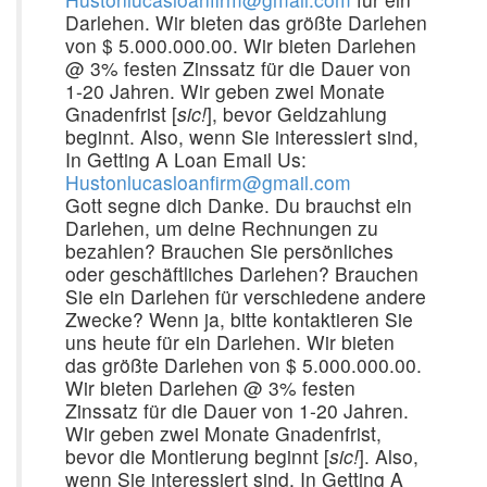
Darlehen. Wir bieten das größte Darlehen
von $ 5.000.000.00. Wir bieten Darlehen
@ 3% festen Zinssatz für die Dauer von
1-20 Jahren. Wir geben zwei Monate
Gnadenfrist [
sic!
], bevor Geldzahlung
beginnt. Also, wenn Sie interessiert sind,
In Getting A Loan Email Us:
Hustonlucasloanfirm@gmail.com
Gott segne dich Danke. Du brauchst ein
Darlehen, um deine Rechnungen zu
bezahlen? Brauchen Sie persönliches
oder geschäftliches Darlehen? Brauchen
Sie ein Darlehen für verschiedene andere
Zwecke? Wenn ja, bitte kontaktieren Sie
uns heute für ein Darlehen. Wir bieten
das größte Darlehen von $ 5.000.000.00.
Wir bieten Darlehen @ 3% festen
Zinssatz für die Dauer von 1-20 Jahren.
Wir geben zwei Monate Gnadenfrist,
bevor die Montierung beginnt [
sic!
]. Also,
wenn Sie interessiert sind, In Getting A