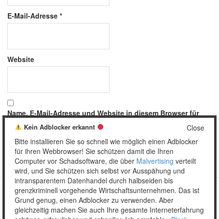
E-Mail-Adresse
*
Website
Name, E-Mail-Adresse und Website in diesem Browser für
meinen nächsten Kommentar speichern.
Kein Adblocker erkannt
Close
Bitte installieren Sie so schnell wie möglich einen Adblocker
für ihren Webbrowser! Sie schützen damit die Ihren
Computer vor Schadsoftware, die über
Malvertising
verteilt
wird, und Sie schützen sich selbst vor Ausspähung und
intransparentem Datenhandel durch halbseiden bis
grenzkriminell vorgehende Wirtschaftsunternehmen. Das ist
Grund genug, einen Adblocker zu verwenden. Aber
Copyright © 2026 Unser täglich Spam.
gleichzeitig machen Sie auch Ihre gesamte Interneterfahrung
Mobile
WordPress Theme by themehall.com