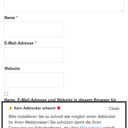
Name
*
E-Mail-Adresse
*
Website
Name, E-Mail-Adresse und Website in diesem Browser für
meinen nächsten Kommentar speichern.
Kein Adblocker erkannt
Close
Bitte installieren Sie so schnell wie möglich einen Adblocker
für ihren Webbrowser! Sie schützen damit die Ihren
Computer vor Schadsoftware, die über
Malvertising
verteilt