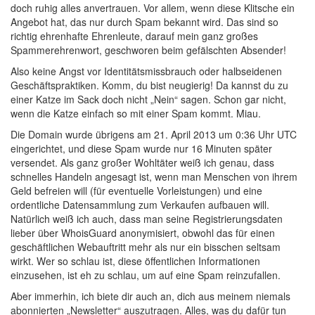
doch ruhig alles anvertrauen. Vor allem, wenn diese Klitsche ein
Angebot hat, das nur durch Spam bekannt wird. Das sind so
richtig ehrenhafte Ehrenleute, darauf mein ganz großes
Spammerehrenwort, geschworen beim gefälschten Absender!
Also keine Angst vor Identitätsmissbrauch oder halbseidenen
Geschäftspraktiken. Komm, du bist neugierig! Da kannst du zu
einer Katze im Sack doch nicht „Nein“ sagen. Schon gar nicht,
wenn die Katze einfach so mit einer Spam kommt. Miau.
Die Domain wurde übrigens am 21. April 2013 um 0:36 Uhr UTC
eingerichtet, und diese Spam wurde nur 16 Minuten später
versendet. Als ganz großer Wohltäter weiß ich genau, dass
schnelles Handeln angesagt ist, wenn man Menschen von ihrem
Geld befreien will (für eventuelle Vorleistungen) und eine
ordentliche Datensammlung zum Verkaufen aufbauen will.
Natürlich weiß ich auch, dass man seine Registrierungsdaten
lieber über WhoisGuard anonymisiert, obwohl das für einen
geschäftlichen Webauftritt mehr als nur ein bisschen seltsam
wirkt. Wer so schlau ist, diese öffentlichen Informationen
einzusehen, ist eh zu schlau, um auf eine Spam reinzufallen.
Aber immerhin, ich biete dir auch an, dich aus meinem niemals
abonnierten „Newsletter“ auszutragen. Alles, was du dafür tun