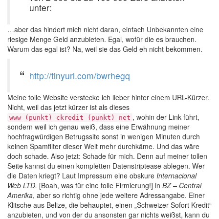
unter:
…aber das hindert mich nicht daran, einfach Unbekannten eine
riesige Menge Geld anzubieten. Egal, wofür die es brauchen.
Warum das egal ist? Na, weil sie das Geld eh nicht bekommen.
http://tinyurl.com/bwrhegq
Meine tolle Website verstecke ich lieber hinter einem URL-Kürzer.
Nicht, weil das jetzt kürzer ist als dieses
, wohin der Link führt,
www (punkt) ckredit (punkt) net
sondern weil ich genau weiß, dass eine Erwähnung meiner
hochfragwürdigen Betrugssite sonst in wenigen Minuten durch
keinen Spamfilter dieser Welt mehr durchkäme. Und das wäre
doch schade. Also jetzt: Schade für mich. Denn auf meiner tollen
Seite kannst du einen kompletten Datenstriptease ablegen. Wer
die Daten kriegt? Laut Impressum eine obskure
Internacional
Web LTD.
[Boah, was für eine tolle Firmierung!] in
BZ – Central
Amerika
, aber so richtig ohne jede weitere Adressangabe. Einer
Klitsche aus Belize, die behauptet, einen „Schweizer Sofort Kredit“
anzubieten, und von der du ansonsten gar nichts weißst, kann du