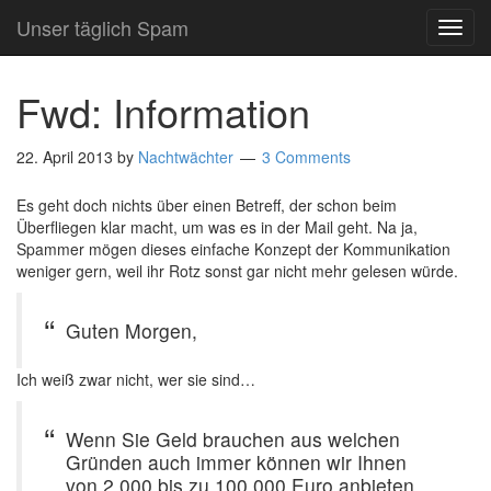
Unser täglich Spam
TOG
NAVI
Fwd: Information
22. April 2013
by
Nachtwächter
3 Comments
Es geht doch nichts über einen Betreff, der schon beim
Überfliegen klar macht, um was es in der Mail geht. Na ja,
Spammer mögen dieses einfache Konzept der Kommunikation
weniger gern, weil ihr Rotz sonst gar nicht mehr gelesen würde.
Guten Morgen,
Ich weiß zwar nicht, wer sie sind…
Wenn Sie Geld brauchen aus welchen
Gründen auch immer können wir Ihnen
von 2 000 bis zu 100 000 Euro anbieten