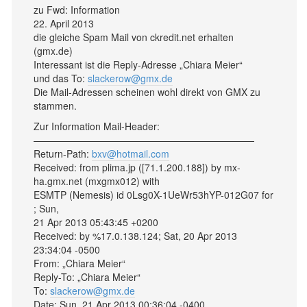
zu Fwd: Information
22. April 2013
die gleiche Spam Mail von ckredit.net erhalten
(gmx.de)
Interessant ist die Reply-Adresse „Chiara Meier“
und das To:
slackerow@gmx.de
Die Mail-Adressen scheinen wohl direkt von GMX zu
stammen.
Zur Information Mail-Header:
———————————————————————
Return-Path:
bxv@hotmail.com
Received: from plima.jp ([71.1.200.188]) by mx-
ha.gmx.net (mxgmx012) with
ESMTP (Nemesis) id 0Lsg0X-1UeWr53hYP-012G07 for
; Sun,
21 Apr 2013 05:43:45 +0200
Received: by %17.0.138.124; Sat, 20 Apr 2013
23:34:04 -0500
From: „Chiara Meier“
Reply-To: „Chiara Meier“
To:
slackerow@gmx.de
Date: Sun, 21 Apr 2013 00:36:04 -0400